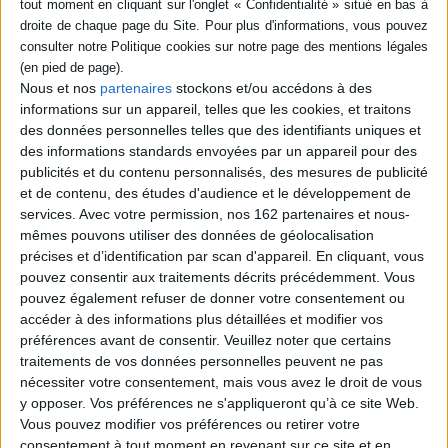
enfance : un chemin vers une
société plus pacifique
Auteur :
Yasmine Liénard
Éditeur :
O. Jacob
Présentation de solutions pour guérir ses
Nous et nos
partenaires
stockons et/ou accédons à des
peurs et ses traumas intimes en fonction de
informations sur un appareil, telles que les cookies, et traitons
sa nature singulière. L'auteure s'appuie sur
des données personnelles telles que des identifiants uniques et
les neurosciences et la psychologie
des informations standards envoyées par un appareil pour des
cognitive, et place la méditation au coeur de
son processus thérapeutique. Elle montre
publicités et du contenu personnalisés, des mesures de publicité
également que prendre soin de soi et de
et de contenu, des études d'audience et le développement de
ses émotions participe d'un vaste
services.
Avec votre permission, nos 162 partenaires et nous-
mouvement pour l'amélioration de la
mêmes pouvons utiliser des données de géolocalisation
société. ©Electre 2026
précises et d’identification par scan d'appareil. En cliquant, vous
18,90 €
pouvez consentir aux traitements décrits précédemment. Vous
En stock *
*stock limité
pouvez également refuser de donner votre consentement ou
accéder à des informations plus détaillées et modifier vos
AJOUTER AU PANIER
préférences avant de consentir.
Veuillez noter que certains
traitements de vos données personnelles peuvent ne pas
nécessiter votre consentement, mais vous avez le droit de vous
Découvrez nos Newsletters Mollat !
y opposer. Vos préférences ne s'appliqueront qu’à ce site Web.
Vous pouvez modifier vos préférences ou retirer votre
consentement à tout moment en revenant sur ce site et en