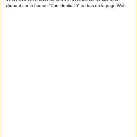
JE M'INSCRIS
cliquant sur le bouton "Confidentialité" en bas de la page Web.
Informations pratiques
Conditions d'utilisation du site
Qui sommes-nous
Mentions Légales
Frais de port & Livraison
Conditions Générales de Vente
À votre service
Offres d'emploi
Offres Partenaires
À découvrir
FeniXX
EDRLab
RetroNews