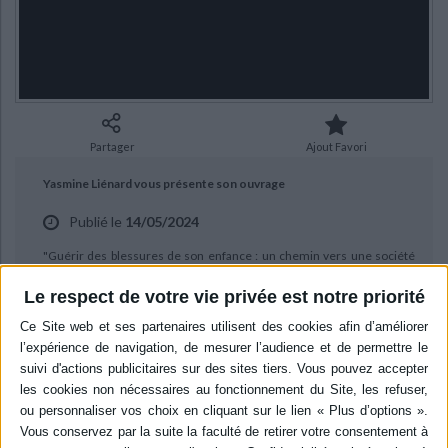
Ecologie - Environnement
Danse
Religions - Spiritualités
Bibliothèque de la Pléiade
Critique et histoire littéraire
Histoire de France
Biographies historiques
Classiques scolaires
Littérature ancienne et médiévale
Histoire - Généralités
Histoire des pays
Littérature de voyage
Audio - Livres lus
Histoire ancienne
Géographie
Littérature en version originale
Humour
Partager
Ajout Favori
Culture scientifique
Yasmine Liénard vous présente son ouvrage
Publié le
14/05/2024
"Guérir des blessures de son enfance : un chemin vers une société
plus pacifique" aux éditions Odile Jacob.
Le respect de votre vie privée est notre priorité
BIBLIOGRAPHIE
Guérir des blessures de son