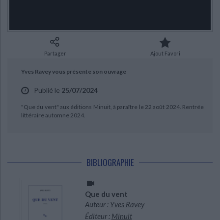
Ecologie - Environnement
Danse
Religions - Spiritualités
Bibliothèque de la Pléiade
Critique et histoire littéraire
Histoire de France
Biographies historiques
Classiques scolaires
Littérature ancienne et médiévale
Histoire - Généralités
Histoire des pays
Littérature de voyage
Audio - Livres lus
Partager
Ajout Favori
Histoire ancienne
Géographie
Littérature en version originale
Humour
Yves Ravey vous présente son ouvrage
Culture scientifique
Publié le
25/07/2024
CHARGEMENT...
"Que du vent" aux éditions Minuit, à paraître le 22 août 2024. Rentrée
littéraire automne 2024.
BIBLIOGRAPHIE
Que du vent
Auteur :
Yves Ravey
Éditeur :
Minuit