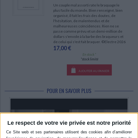
Un couple mal assorti rate le braquage le
plus facile du monde. Bien renseigné, bien
organisé, il fait les frais des doutes, de
l'hésitation, de malentendus et de
malheureuses coïncidences. Rien ne se
passe comme prévu et un demi-million de
dollars s'envole à la barbe des braqueurs et
de celui qui s'est fait braquer. ©Electre 2026
17,00 €
En stock *
*stock limité
AJOUTER AU PANIER
POUR EN SAVOIR PLUS
Le respect de votre vie privée est notre priorité