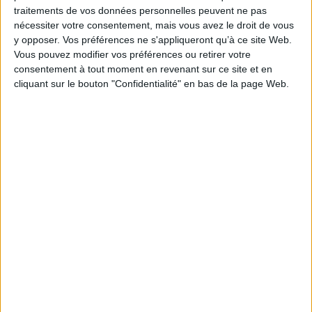
traitements de vos données personnelles peuvent ne pas
nécessiter votre consentement, mais vous avez le droit de vous
y opposer. Vos préférences ne s'appliqueront qu’à ce site Web.
Vous pouvez modifier vos préférences ou retirer votre
consentement à tout moment en revenant sur ce site et en
cliquant sur le bouton "Confidentialité" en bas de la page Web.
Podcasts
Littérature
Littérature
Rencontre avec Yves Ravey
Rencontre avec Yves Ravey autour son ouvrage "Adultère" aux éditions de
Minuit.
Lire la suite