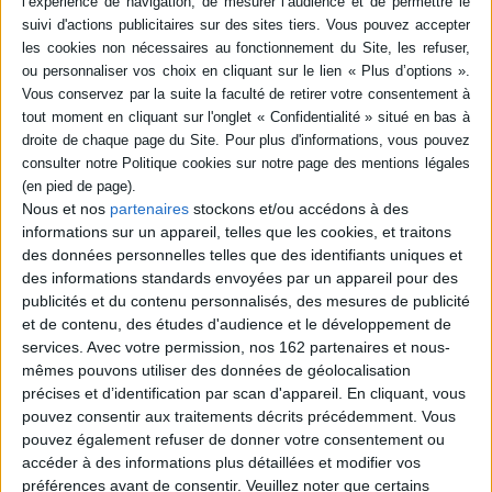
Vidéos
Littérature
Littérature française et francophone
Nous et nos
partenaires
stockons et/ou accédons à des
informations sur un appareil, telles que les cookies, et traitons
Littérature en langue française
des données personnelles telles que des identifiants uniques et
Yves Ravey - Adultère
des informations standards envoyées par un appareil pour des
Yves Ravey vous présente son ouvrage "Adultère" aux éditions de Minuit.
publicités et du contenu personnalisés, des mesures de publicité
Entretien avec Marie-Aurélie Buffet.
et de contenu, des études d'audience et le développement de
services.
Avec votre permission, nos 162 partenaires et nous-
Lire la suite
mêmes pouvons utiliser des données de géolocalisation
précises et d’identification par scan d'appareil. En cliquant, vous
pouvez consentir aux traitements décrits précédemment. Vous
pouvez également refuser de donner votre consentement ou
accéder à des informations plus détaillées et modifier vos
préférences avant de consentir.
Veuillez noter que certains