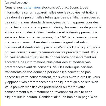
écouter les histoires de son grand-père, en
Nous et nos
partenaires
stockons et/ou accédons à des
particulier celles évoquant le plus ancien
rucher collectif du monde. Tandis que le
informations sur un appareil, telles que les cookies, et traitons
garçon grandit en apprenant à s'occuper des
des données personnelles telles que des identifiants uniques et
abeilles, sa mère et son grand-père lui
des informations standards envoyées par un appareil pour des
cachent un lourd secret. Prix Henri de
publicités et du contenu personnalisés, des mesures de publicité
Régnier 2025. ©Electre 2026
19,00 €
et de contenu, des études d'audience et le développement de
services.
Avec votre permission, nos 162 partenaires et nous-
Indisponible
mêmes pouvons utiliser des données de géolocalisation
précises et d’identification par scan d'appareil. En cliquant, vous
Découvrez nos Newsletters Mollat !
pouvez consentir aux traitements décrits précédemment. Vous
pouvez également refuser de donner votre consentement ou
JE M'INSCRIS
accéder à des informations plus détaillées et modifier vos
préférences avant de consentir.
Veuillez noter que certains
traitements de vos données personnelles peuvent ne pas
nécessiter votre consentement, mais vous avez le droit de vous
Informations pratiques
y opposer. Vos préférences ne s'appliqueront qu’à ce site Web.
Conditions d'utilisation du site
Vous pouvez modifier vos préférences ou retirer votre
Qui sommes-nous
consentement à tout moment en revenant sur ce site et en
cliquant sur le bouton "Confidentialité" en bas de la page Web.
Mentions Légales
Frais de port & Livraison