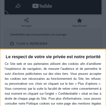
Ecologie - Environnement
Danse
Religions - Spiritualités
Bibliothèque de la Pléiade
Critique et histoire littéraire
Histoire de France
Biographies historiques
Classiques scolaires
Littérature ancienne et médiévale
Histoire - Généralités
Histoire des pays
Littérature de voyage
Audio - Livres lus
Partager
Ajout Favori
Histoire ancienne
Géographie
Littérature en version originale
Humour
Zineb Mekouar vous présente son ouvrage
Culture scientifique
Publié le
30/05/2024
"Souviens-toi des abeilles" aux éditions Gallimard.
Le respect de votre vie privée est notre priorité
BIBLIOGRAPHIE
Souviens-toi des abeilles
Auteur :
Zineb Mekouar
Éditeur :
Gallimard
Dans le sud du Maroc, Anir, 10 ans, aime