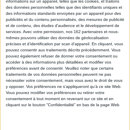
informations sur un appareil, telles que les cookies, et traitons
des données personnelles telles que des identifiants uniques et
des informations standards envoyées par un appareil pour des
Découvrez nos Newsletters Mollat !
publicités et du contenu personnalisés, des mesures de publicité
et de contenu, des études d'audience et le développement de
JE M'INSCRIS
services.
Avec votre permission, nos 162 partenaires et nous-
mêmes pouvons utiliser des données de géolocalisation
précises et d’identification par scan d'appareil. En cliquant, vous
Informations pratiques
pouvez consentir aux traitements décrits précédemment. Vous
pouvez également refuser de donner votre consentement ou
Conditions d'utilisation du site
accéder à des informations plus détaillées et modifier vos
Qui sommes-nous
préférences avant de consentir.
Veuillez noter que certains
Mentions Légales
traitements de vos données personnelles peuvent ne pas
Frais de port & Livraison
nécessiter votre consentement, mais vous avez le droit de vous
y opposer. Vos préférences ne s'appliqueront qu’à ce site Web.
Conditions Générales de Vente
Vous pouvez modifier vos préférences ou retirer votre
consentement à tout moment en revenant sur ce site et en
À votre service
cliquant sur le bouton "Confidentialité" en bas de la page Web.
Offres d'emploi
Offres Partenaires
À découvrir