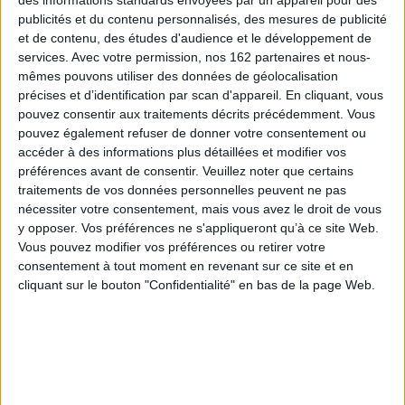
10,00 €
Expédié sous 10 à 15 j.
publicités et du contenu personnalisés, des mesures de publicité
Expédié sous 10 à 15 j.
et de contenu, des études d'audience et le développement de
AJOUTER AU PANIER
AJOUTER AU PANIER
services.
Avec votre permission, nos 162 partenaires et nous-
mêmes pouvons utiliser des données de géolocalisation
précises et d’identification par scan d'appareil. En cliquant, vous
pouvez consentir aux traitements décrits précédemment. Vous
pouvez également refuser de donner votre consentement ou
accéder à des informations plus détaillées et modifier vos
préférences avant de consentir.
Veuillez noter que certains
traitements de vos données personnelles peuvent ne pas
nécessiter votre consentement, mais vous avez le droit de vous
y opposer. Vos préférences ne s'appliqueront qu’à ce site Web.
Le bébé et la baleine
Vous pouvez modifier vos préférences ou retirer votre
Auteur :
Francis Imbs
consentement à tout moment en revenant sur ce site et en
Éditeur(s) :
Dare-Dare
cliquant sur le bouton "Confidentialité" en bas de la page Web.
Une femme seule et pauvre
décide de déposer son bébé
dans un couffin sur le fleuve
Antoine. Vol. 1. Le destin
pour que quelqu'un le
arabe
trouve et le recueille.
Auteur :
Mazen Kerbaj
©Electre 2026
Éditeur(s) :
Samandal
2,90 €