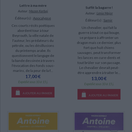
Lettre à ma mère
Suffit la bagarre !
Auteur :
Mazen Kerbaj
Auteur :
Lenia Major
Éditeur(s) :
Apocalypse
Éditeur(s) :
Samir
Ces courts récits poétiques
Un chevalier, qui fait la
abordent tour à tour
guerre à tout ce qui bouge,
Beyrouth, la ville natale de
se prépare à affronter un
l'auteur, les prédateurs du
dragon mais ce dernier, plus
pétrole, ou les désillusions
fort que huit chiens
du printemps arabe. Ils
sauvages, peut transformer
questionnent le langage de
les lances en cure-dents et
la bande dessinée à travers
tout brûler sur son passage.
l'évocation des fonds sous-
Le chevalier devrait peut-
marins, de la peur de la f...
être apprendre à traiter le...
17,00 €
13,00 €
Expédié sous 10 à 15 j.
Expédié sous 10 à 15 j.
AJOUTER AU PANIER
AJOUTER AU PANIER