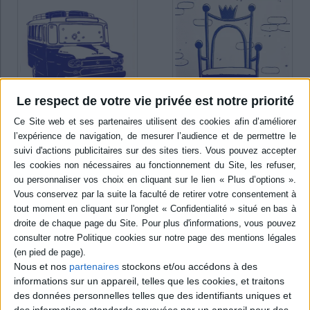
Le respect de votre vie privée est notre priorité
Antoine. Vol. 3. Les
Antoine. Vol. 4. Vive le roi !
évènements
Auteur :
Mazen Kerbaj
Auteur :
Mazen Kerbaj
Éditeur(s) :
Samandal
Éditeur(s) :
Samandal
A travers les étapes clés de
A travers les étapes clés de
la vie du comédien Antoine
la vie du comédien Antoine
Kerbaj, le père de l'auteur, se
Kerbage, le père de l'auteur,
dessinent, en filigrane,
se dessinent, en filigrane,
l'évolution de la scène
l'évolution de la scène
artistique et les mutations
artistique et les mutations
politiques du Liban, des
politiques du Liban, des
années 1960 à l'après-
Nous et nos
partenaires
stockons et/ou accédons à des
années 1960 à l'après-
guerre civile. Au début du
informations sur un appareil, telles que les cookies, et traitons
guerre civile. Ce volume, qui
conflit, Antoine se réfugie ...
des données personnelles telles que des identifiants uniques et
mélange un récit et des ...
10,00 €
des informations standards envoyées par un appareil pour des