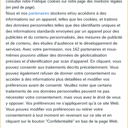
informations naturalistes
encore la chèvre des
sont accompagnés de
Rocheuses du Colorado.
photographies con...
©Electre 2026
Nous et nos
partenaires
stockons et/ou accédons à des
28,00 €
32,00 €
informations sur un appareil, telles que les cookies, et traitons
Indisponible
Disponible chez l'éditeur
des données personnelles telles que des identifiants uniques et
des informations standards envoyées par un appareil pour des
AJOUTER AU PANIER
publicités et du contenu personnalisés, des mesures de publicité
et de contenu, des études d'audience et le développement de
services.
Avec votre permission, nos 162 partenaires et nous-
mêmes pouvons utiliser des données de géolocalisation
1
précises et d’identification par scan d'appareil. En cliquant, vous
pouvez consentir aux traitements décrits précédemment. Vous
pouvez également refuser de donner votre consentement ou
Découvrez nos Newsletters Mollat !
accéder à des informations plus détaillées et modifier vos
préférences avant de consentir.
Veuillez noter que certains
JE M'INSCRIS
traitements de vos données personnelles peuvent ne pas
nécessiter votre consentement, mais vous avez le droit de vous
y opposer. Vos préférences ne s'appliqueront qu’à ce site Web.
Informations pratiques
Vous pouvez modifier vos préférences ou retirer votre
consentement à tout moment en revenant sur ce site et en
Conditions d'utilisation du site
cliquant sur le bouton "Confidentialité" en bas de la page Web.
Qui sommes-nous