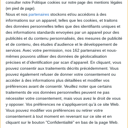
Italie pour explorer les
d'Ischia et la classification
diverses interactions entre
des matériaux avec lesquels
colonisateurs et colonisés.
ont été fabriqués les objets
Nous et nos
partenaires
stockons et/ou accédons à des
©Electre 2026
trouvés sur le site suite aux
informations sur un appareil, telles que les cookies, et traitons
79,13 €
fouilles archéologiques dont
des données personnelles telles que des identifiants uniques et
Expédié sous 10 à 15 j.
il a fait l'objet. ©Electre 2026
des informations standards envoyées par un appareil pour des
35,00 €
AJOUTER AU PANIER
publicités et du contenu personnalisés, des mesures de publicité
Indisponible
et de contenu, des études d'audience et le développement de
services.
Avec votre permission, nos 162 partenaires et nous-
mêmes pouvons utiliser des données de géolocalisation
1
précises et d’identification par scan d'appareil. En cliquant, vous
pouvez consentir aux traitements décrits précédemment. Vous
pouvez également refuser de donner votre consentement ou
Découvrez nos Newsletters Mollat !
accéder à des informations plus détaillées et modifier vos
préférences avant de consentir.
Veuillez noter que certains
traitements de vos données personnelles peuvent ne pas
JE M'INSCRIS
nécessiter votre consentement, mais vous avez le droit de vous
y opposer. Vos préférences ne s'appliqueront qu’à ce site Web.
Vous pouvez modifier vos préférences ou retirer votre
Informations pratiques
consentement à tout moment en revenant sur ce site et en
Conditions d'utilisation du site
cliquant sur le bouton "Confidentialité" en bas de la page Web.