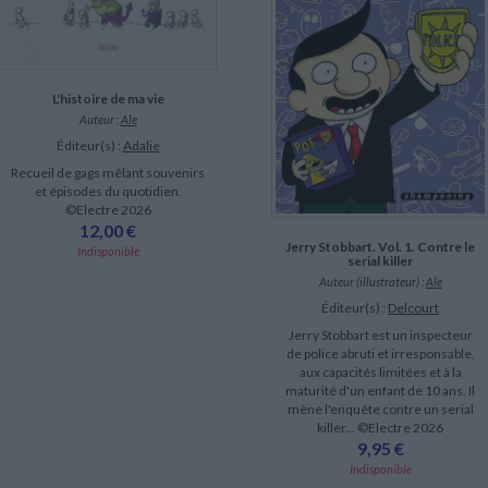
LITTÉRATURE DE VOYAGE
Dictionnaires Français
Histoire moderne
Relations et politiques
internationales
Dictionnaires Bilingues
Récits des voyageurs et des
Histoire contemporaine
explorateurs
Sécurité nationale - Défense
Langues universitaires -
BIOGRAPHIES HISTORIQUES
Dictionnaires et méthodes
ECOLOGIE - ENVIRONNEMENT
Biographies historiques
Méthodes Langues Grand public
L'histoire de ma vie
Ecologie
Français langues étrangères
Auteur :
Ale
HISTOIRE - GÉNÉRALITÉS
Éditeur(s) :
Adalie
Historiographie
Recueil de gags mêlant souvenirs
Etudes historiques
et épisodes du quotidien.
Généalogie - Héraldique
©Electre 2026
Franc-maçonnerie
12,00 €
Jerry Stobbart. Vol. 1. Contre le
Indisponible
serial killer
Auteur (illustrateur) :
Ale
Éditeur(s) :
Delcourt
Jerry Stobbart est un inspecteur
de police abruti et irresponsable,
aux capacités limitées et à la
maturité d'un enfant de 10 ans. Il
mène l'enquête contre un serial
killer... ©Electre 2026
9,95 €
Indisponible