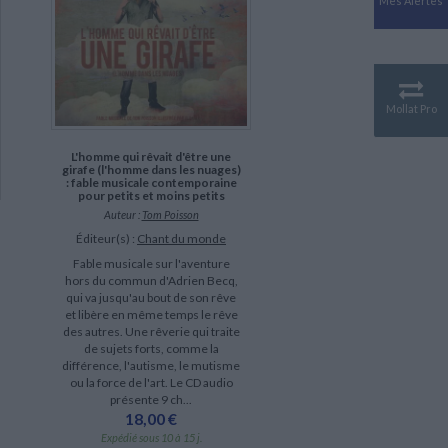
Mes Alertes
Antiquité
Mythologies
GÉOGRAPHIE
Géographie - Démographie -
Territoire
Mollat Pro
CULTURE SCIENTIFIQUE
Essais scientifique
L'homme qui rêvait d'être une
girafe (l'homme dans les nuages)
Astronomie
: fable musicale contemporaine
pour petits et moins petits
Auteur :
Tom Poisson
Éditeur(s) :
Chant du monde
Fable musicale sur l'aventure
hors du commun d'Adrien Becq,
qui va jusqu'au bout de son rêve
et libère en même temps le rêve
des autres. Une rêverie qui traite
de sujets forts, comme la
différence, l'autisme, le mutisme
ou la force de l'art. Le CD audio
présente 9 ch...
18,00 €
Expédié sous 10 à 15 j.