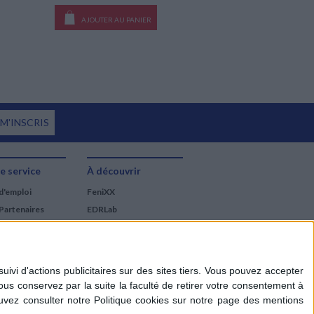
AJOUTER AU PANIER
 M'INSCRIS
e service
À découvrir
d'emploi
FeniXX
Partenaires
EDRLab
RetroNews
BnF : portail des métiers
du livre
Cercle de la librairie
Les chèques cadeaux
Mollat