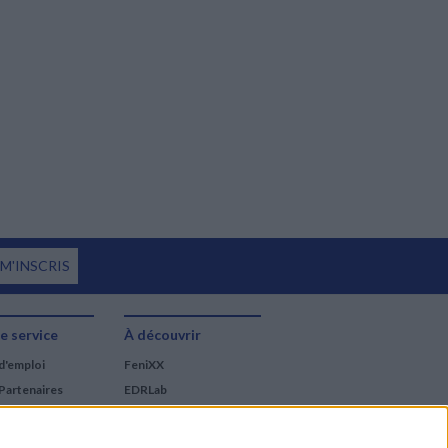
 M'INSCRIS
e service
À découvrir
d'emploi
FeniXX
Partenaires
EDRLab
RetroNews
BnF : portail des métiers