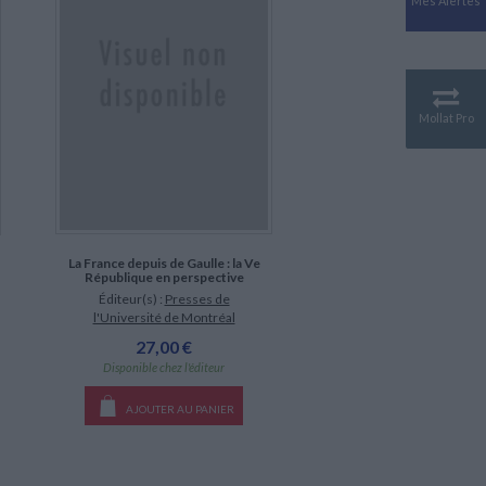
Mes Alertes
Antiquité
Mythologies
GÉOGRAPHIE
Géographie - Démographie -
Territoire
Mollat Pro
CULTURE SCIENTIFIQUE
Essais scientifique
Astronomie
La France depuis de Gaulle : la Ve
République en perspective
Éditeur(s) :
Presses de
l'Université de Montréal
27,00 €
Disponible chez l'éditeur
AJOUTER AU PANIER