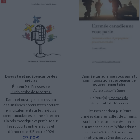
LITTÉRATURE DE VOYAGE
Dictionnaires Français
Histoire moderne
Relations et politiques
internationales
Dictionnaires Bilingues
Récits des voyageurs et des
Histoire contemporaine
explorateurs
Sécurité nationale - Défense
Langues universitaires -
BIOGRAPHIES HISTORIQUES
Dictionnaires et méthodes
ECOLOGIE - ENVIRONNEMENT
Biographies historiques
Méthodes Langues Grand public
Ecologie
Français langues étrangères
HISTOIRE - GÉNÉRALITÉS
Historiographie
Etudes historiques
Généalogie - Héraldique
Franc-maçonnerie
L'armée canadienne vous parle ! :
Diversité et indépendance des
communication et propagande
médias
gouvernementales
Éditeur(s) :
Presses de
Auteur :
Isabelle Gusse
l'Université de Montréal
Éditeur(s) :
Presses de
Dans cet ouvrage, on trouvera
l'Université de Montréal
des analyses contrastées portant
principalement sur les médias
Diffusés pendant plusieurs
communautaires et une réflexion
années dans les salles de cinéma,
à la fois théorique et pratique sur
sur les réseaux de télévision et
les rapports entre médias et
sur Internet, des minifilms d'une
démocratie. ©Electre 2026
durée de 30 ou 60 secondes
27,00 €
mettent en scène des soldats