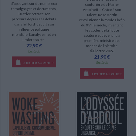
CHARGEMENT...
S'appuyant sur de nombreux
couturière de Marie-
témoignages et documents,
Antoinette. Grâce à son
l'autrice retrace son
DISPONIBILITÉ
talent, Rose Bertin
parcours depuis ses débuts
révolutionne la mode à la fin
dans le Nord jusqu'à son
du XVIIIe siècle, inventant
disponible (11)
influence politique
les codes de la haute
mondiale. L'analyse met en
epuise (1)
couture et devenant la
lumière sa str...
première ministre des
manquant (1)
22,90 €
modes de l'histoire.
©Electre 2026
En stock
21,90 €
En stock
AJOUTER AU PANIER
AJOUTER AU PANIER