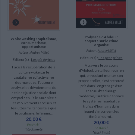
L'odyssée d'Abdoul :
Woke washing : capitalisme,
enquête sur le crime
consumérisme,
organisé
opportunisme
Auteur :
Audrey Millet
Auteur :
Audrey Millet
Éditeur(s) :
Les pérégrines
Éditeur(s) :
Les pérégrines
A travers le parcours
Face à la récupération de la
d'Abdoul, un tailleur ivoirien
culture woke par le
qui, en voulant monter son
capitalisme et l'activisme
propre atelier, s'est retrouvé
des marques, l'auteure
pris dans l'engrenage d'un
analyse les dévoiements du
réseau d'esclavage
désir de justice sociale dont
moderne, l'autrice dénonce
ont pâti depuis le XIXe siècle
le système mondial de
les mouvements sociaux et
trafics d'humains dans
les luttes militantes tels que
lequel s'inscrivent les
le pacifisme, le fémini...
itinéraires mi...
20,00 €
20,00 €
En stock *
En stock *
*stock limité
*stock limité