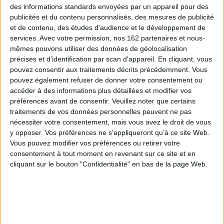
Une histoire globale de la
des informations standards envoyées par un appareil pour des
Présentation de l'histoire de
parure des corps alliant
publicités et du contenu personnalisés, des mesures de publicité
la mode, des rituels antiques
histoire économique,
et de contenu, des études d'audience et le développement de
aux icônes pop du XXIe
culturelle et esthétique.
siècle, en passant par les
services.
Avec votre permission, nos 162 partenaires et nous-
L'auteure examine quelles
révolutions textiles.
ont été les modes au fil des
mêmes pouvons utiliser des données de géolocalisation
©Electre 2026
époques, comment elles ont
précises et d’identification par scan d'appareil. En cliquant, vous
37,50 €
été élaborées et dans quelle
pouvez consentir aux traitements décrits précédemment. Vous
mesure elles ont
En stock
pouvez également refuser de donner votre consentement ou
transformé les corps et le
désir mais au...
accéder à des informations plus détaillées et modifier vos
AJOUTER AU PANIER
25,00 €
préférences avant de consentir.
Veuillez noter que certains
Indisponible
traitements de vos données personnelles peuvent ne pas
nécessiter votre consentement, mais vous avez le droit de vous
y opposer. Vos préférences ne s'appliqueront qu’à ce site Web.
Vous pouvez modifier vos préférences ou retirer votre
consentement à tout moment en revenant sur ce site et en
cliquant sur le bouton "Confidentialité" en bas de la page Web.