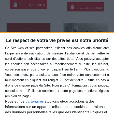
AJOUTER AU PANIER
AJOUTER AU PANIER
Le respect de votre vie privée est notre priorité
Fabriquer le désir : histoire
de la mode de l'Antiquité à
Petite encyclopédie de la
nos jours
mode : des cours royales
Nous et nos
partenaires
stockons et/ou accédons à des
aux podiums
Auteur :
Audrey Millet
informations sur un appareil, telles que les cookies, et traitons
Auteur :
Audrey Millet
Éditeur(s) :
Belin
des données personnelles telles que des identifiants uniques et
Éditeur(s) :
ESMOD éditions