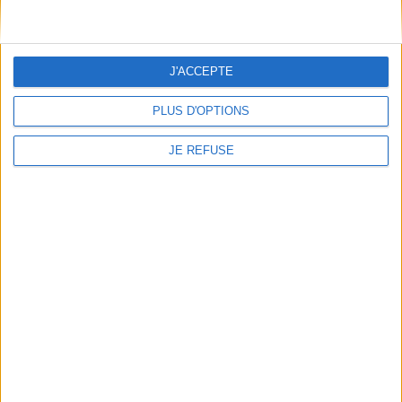
AJOUTER AU PANIER
Expédié sous 10 à 15 j.
AJOUTER AU PANIER
J'ACCEPTE
PLUS D'OPTIONS
JE REFUSE
Sciences et techniques :
1500-1789 : documents
Auteur :
Audrey Millet
Éditeur(s) :
Atlande