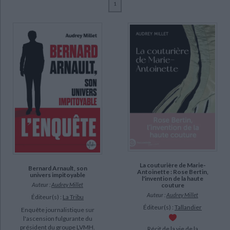
1
Ecologie - Environnement
Danse
Religions - Spiritualités
Bibliothèque de la Pléiade
Critique et histoire littéraire
Millet, Audrey (13)
Histoire de France
Biographies historiques
Abu-Sada, Caroline (1)
Classiques scolaires
Littérature ancienne et médiévale
Histoire - Généralités
Histoire des pays
Beaune, Sophie A. de (1)
Littérature de voyage
Audio - Livres lus
Gobbi, Nicola (1)
Histoire ancienne
Géographie
Littérature en version originale
Humour
Laliberté, Séverine (1)
Culture scientifique
Le Bot, Florent (1)
Lembré, Stéphane (1)
Minard, Philippe (1)
SUPPORT
La couturière de Marie-
livre (10)
Bernard Arnault, son
Antoinette : Rose Bertin,
univers impitoyable
l'invention de la haute
poche (2)
Auteur :
Audrey Millet
couture
Auteur :
Audrey Millet
Éditeur(s) :
La Tribu
revue (1)
Éditeur(s) :
Tallandier
Enquête journalistique sur
l'ascension fulgurante du
SÉRIE
président du groupe LVMH.
Récit de la vie de la