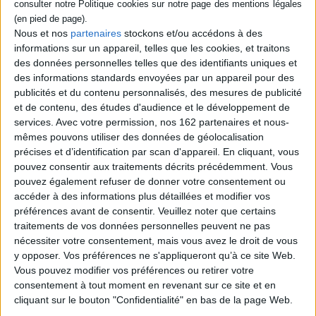
des quinze dernières
années, témoignent du
Nous et nos
partenaires
stockons et/ou accédons à des
parcours de l'auteur et de sa
réflexion sur la mémoire
informations sur un appareil, telles que les cookies, et traitons
individuelle et collective.
des données personnelles telles que des identifiants uniques et
©Electre 2026
des informations standards envoyées par un appareil pour des
13,00 €
publicités et du contenu personnalisés, des mesures de publicité
Indisponible
et de contenu, des études d'audience et le développement de
services.
Avec votre permission, nos 162 partenaires et nous-
mêmes pouvons utiliser des données de géolocalisation
1
précises et d’identification par scan d'appareil. En cliquant, vous
pouvez consentir aux traitements décrits précédemment. Vous
pouvez également refuser de donner votre consentement ou
Découvrez nos Newsletters Mollat !
accéder à des informations plus détaillées et modifier vos
préférences avant de consentir.
Veuillez noter que certains
JE M'INSCRIS
traitements de vos données personnelles peuvent ne pas
nécessiter votre consentement, mais vous avez le droit de vous
y opposer. Vos préférences ne s'appliqueront qu’à ce site Web.
Vous pouvez modifier vos préférences ou retirer votre
Informations pratiques
consentement à tout moment en revenant sur ce site et en
Conditions d'utilisation du site
cliquant sur le bouton "Confidentialité" en bas de la page Web.
Qui sommes-nous