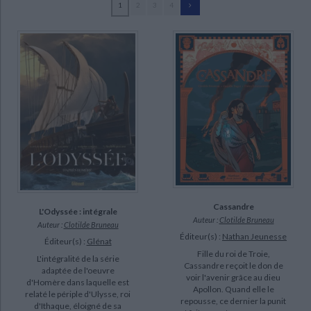
1
2
3
4
Ecologie - Environnement
Danse
Religions - Spiritualités
Bibliothèque de la Pléiade
Critique et histoire littéraire
Bruneau, Clotilde (92)
Histoire de France
Biographies historiques
Ferry, Luc (67)
Classiques scolaires
Littérature ancienne et médiévale
Histoire - Généralités
Histoire des pays
Poli, Didier (46)
Littérature de voyage
Audio - Livres lus
Baiguera, Giuseppe (15)
Histoire ancienne
Géographie
Littérature en version originale
Humour
Duarte, Carlos Rafael (14)
Culture scientifique
Oddi, Diego (13)
Saint-Exupéry, Antoine de (12)
Bonacorsi, Gianenrico (8)
SUPPORT
Cassandre
L'Odyssée : intégrale
Auteur :
Clotilde Bruneau
Auteur :
Clotilde Bruneau
livre (83)
Éditeur(s) :
Nathan Jeunesse
Éditeur(s) :
Glénat
coffret (9)
Fille du roi de Troie,
L'intégralité de la série
Cassandre reçoit le don de
adaptée de l'oeuvre
voir l'avenir grâce au dieu
d'Homère dans laquelle est
SÉRIE
Apollon. Quand elle le
relaté le périple d'Ulysse, roi
repousse, ce dernier la punit
d'Ithaque, éloigné de sa
Le Petit Prince : les nouvelles aventures (12)