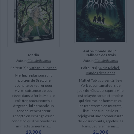
Autre-monde. Vol. 1.
Merlin
L'Alliance des trois
Auteur :
Clotilde Bruneau
Auteur :
Clotilde Bruneau
Éditeur(s) :
Nathan Jeunesse
Éditeur(s) :
Albin Michel-
Bandes dessinées
Merlin, le plus puissant
magicien de Bretagne,
Matt et Tobias vivent à New
souhaite se retirer pour
York et sont amateurs de
vivre l'existence de ses
jeux de rôles. Lorsque la ville
rêves dans la forêt. Mais le
est balayée par une tempête
roi Uter, amoureux fou
qui décime les hommes ou
d'Ygerne, lui demande un
les transforme en mutants,
service. L'enchanteur
ils fuient sur une île et
accepte en échange d'une
rejoignent une communauté
condition qu'il ne révèle pas
de 77 survivants, appelés les
immédiatement ma...
Pans. Leurs ennemis ...
19,90 €
21,90 €