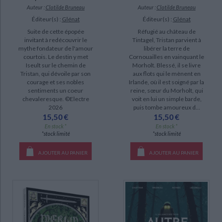
Auteur :
Clotilde Bruneau
Auteur :
Clotilde Bruneau
Éditeur(s) :
Glénat
Éditeur(s) :
Glénat
Suite de cette épopée
Réfugié au château de
invitant à redécouvrir le
Tintagel, Tristan parvient à
mythe fondateur de l'amour
libérer la terre de
courtois. Le destin y met
Cornouailles en vainquant le
Iseult sur le chemin de
Morholt. Blessé, il se livre
Tristan, qui dévoile par son
aux flots qui le mènent en
courage et ses nobles
Irlande, où il est soigné par la
sentiments un coeur
reine, sœur du Morholt, qui
chevaleresque. ©Electre
voit en lui un simple barde,
2026
puis tombe amoureux d...
15,50 €
15,50 €
En stock *
En stock *
*stock limité
*stock limité
AJOUTER AU PANIER
AJOUTER AU PANIER