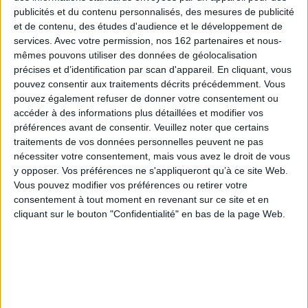
publicités et du contenu personnalisés, des mesures de publicité
et de contenu, des études d'audience et le développement de
services.
Avec votre permission, nos 162 partenaires et nous-
mêmes pouvons utiliser des données de géolocalisation
précises et d’identification par scan d'appareil. En cliquant, vous
L'Odyssée. Vol. 3. La ruse de
Lancelot. Vol. 1. Le chevalier
pouvez consentir aux traitements décrits précédemment. Vous
Pénélope
de la charrette
pouvez également refuser de donner votre consentement ou
Auteur :
Clotilde Bruneau
Auteur :
Clotilde Bruneau
accéder à des informations plus détaillées et modifier vos
Éditeur(s) :
Glénat
Éditeur(s) :
Glénat
préférences avant de consentir.
Veuillez noter que certains
Après la visite d'Hermès, la
Quand la reine Guenièvre
traitements de vos données personnelles peuvent ne pas
nymphe Calypso accepte
est capturée, le chevalier
nécessiter votre consentement, mais vous avez le droit de vous
enfin de laisser Ulysse
Lancelot est prêt à tous les
y opposer. Vos préférences ne s'appliqueront qu’à ce site Web.
repartir après l'avoir gardé
sacrifices pour la sauver, y
prisonnier pendant sept ans.
compris celui de renoncer à
Vous pouvez modifier vos préférences ou retirer votre
Il reprend son voyage vers
son amour-propre. Moqué
consentement à tout moment en revenant sur ce site et en
Ithaque mais Poséidon n'a
et sali par tous, il voyage
cliquant sur le bouton "Confidentialité" en bas de la page Web.
pas fini de le tourmenter.
dans la charrette du
©Electre 2026
déshonneur afin d'obtenir
15,50 €
les informations
nécessaires. ...
Disponible chez l'éditeur
15,50 €
En stock *
AJOUTER AU PANIER
*stock limité