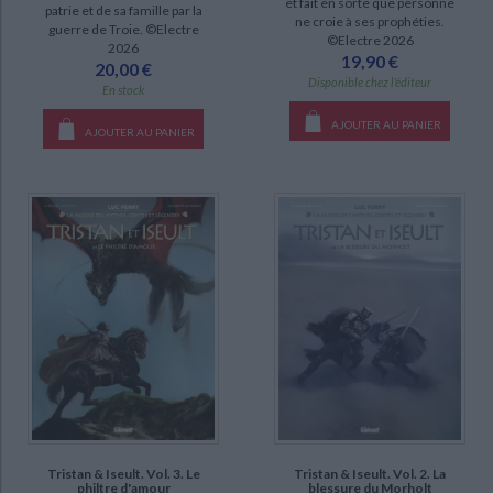
et fait en sorte que personne
patrie et de sa famille par la
ne croie à ses prophéties.
guerre de Troie. ©Electre
L'Odyssée (4)
©Electre 2026
2026
19,90 €
Lancelot (4)
20,00 €
Disponible chez l'éditeur
En stock
Gilgamesh (3)
AJOUTER AU PANIER
Héraclès (3)
AJOUTER AU PANIER
Jason et la Toison d'or (3)
L'Iliade (3)
Tristan & Iseult (3)
DISPONIBILITÉ
disponible (71)
epuise (18)
a-paraitre (3)
CHARGEMENT...
Tristan & Iseult. Vol. 3. Le
Tristan & Iseult. Vol. 2. La
philtre d'amour
blessure du Morholt