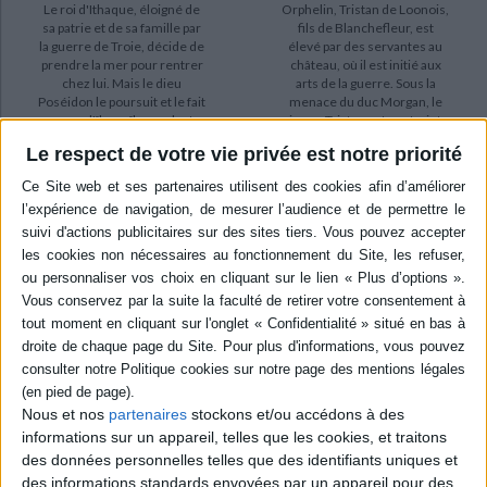
Le roi d'Ithaque, éloigné de
Orphelin, Tristan de Loonois,
sa patrie et de sa famille par
fils de Blanchefleur, est
la guerre de Troie, décide de
élevé par des servantes au
prendre la mer pour rentrer
château, où il est initié aux
chez lui. Mais le dieu
arts de la guerre. Sous la
Poséidon le poursuit et le fait
menace du duc Morgan, le
errer d'île en île pendant
jeune Tristan est contraint
plusieurs années. Sur sa
de fuir ses terres. Il se
Le respect de votre vie privée est notre priorité
route, Ulysse va devoir faire
réfugie dans le sud de
face aux dan...
l'Angleterre, au château ...
15,50 €
15,50 €
En stock *
En stock *
*stock limité
*stock limité
AJOUTER AU PANIER
AJOUTER AU PANIER
Nous et nos
partenaires
stockons et/ou accédons à des
informations sur un appareil, telles que les cookies, et traitons
des données personnelles telles que des identifiants uniques et
des informations standards envoyées par un appareil pour des