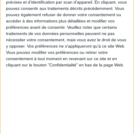
précises et d’identification par scan d'appareil. En cliquant, vous
pouvez consentir aux traitements décrits précédemment. Vous
pouvez également refuser de donner votre consentement ou
accéder à des informations plus détaillées et modifier vos
préférences avant de consentir.
Veuillez noter que certains
traitements de vos données personnelles peuvent ne pas
nécessiter votre consentement, mais vous avez le droit de vous
y opposer. Vos préférences ne s'appliqueront qu’à ce site Web.
Vous pouvez modifier vos préférences ou retirer votre
Français langue seconde :
consentement à tout moment en revenant sur ce site et en
livre du professeur
cliquant sur le bouton "Confidentialité" en bas de la page Web.
Auteur :
Dominique Levet
Éditeur(s) :
Belin
Un livre du professeur
rassemblant les corrigés de
tous les exercices et des
activités supplémentaires, à
l'oral et à l'écrit, pour la
classe. ©Electre 2026
13,70 €