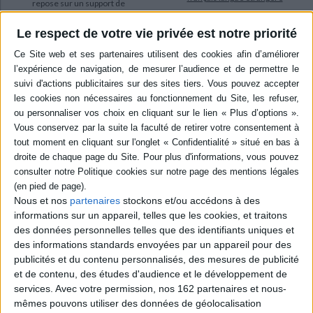
repose sur un support de
S'appuyant sur une
travail commun et se décline
soixantaine de langues, les
en activités fléchées
Le respect de votre vie privée est notre priorité
auteurs analysent le
réparties en trois groupes de
contexte et les enjeux de
niveaux (débutant,
l'enseignement du français
intermédiaire, con...
aux adultes migrants. Ils
38,40 €
abordent les aspects
fondamentaux des
propriétés grammaticales de
la langue française, les choix
propres aux autres lang...
21,30 €
CHARGEMENT...
Nous et nos
partenaires
stockons et/ou accédons à des
informations sur un appareil, telles que les cookies, et traitons
CHARGEMENT...
des données personnelles telles que des identifiants uniques et
des informations standards envoyées par un appareil pour des
publicités et du contenu personnalisés, des mesures de publicité
et de contenu, des études d'audience et le développement de
services.
Avec votre permission, nos 162 partenaires et nous-
mêmes pouvons utiliser des données de géolocalisation