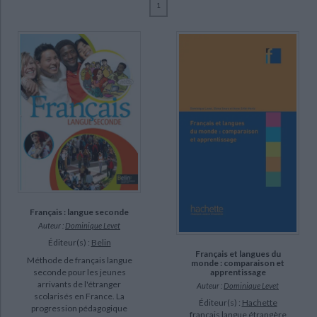
1
Ecologie - Environnement
Danse
Religions - Spiritualités
Bibliothèque de la Pléiade
Critique et histoire littéraire
Levet, Dominique (3)
Histoire de France
Biographies historiques
CHARGEMENT...
Soare, Elena (1)
Classiques scolaires
Littérature ancienne et médiévale
Histoire - Généralités
Histoire des pays
Zribi-Hertz, Anne (1)
Littérature de voyage
Audio - Livres lus
Histoire ancienne
Géographie
Littérature en version originale
Humour
SUPPORT
Culture scientifique
livre (3)
SÉRIE
DISPONIBILITÉ
Français : langue seconde
Auteur :
Dominique Levet
disponible (2)
Éditeur(s) :
Belin
epuise (1)
Français et langues du
Méthode de français langue
monde : comparaison et
apprentissage
seconde pour les jeunes
arrivants de l'étranger
Auteur :
Dominique Levet
scolarisés en France. La
Éditeur(s) :
Hachette
progression pédagogique
français langue étrangère