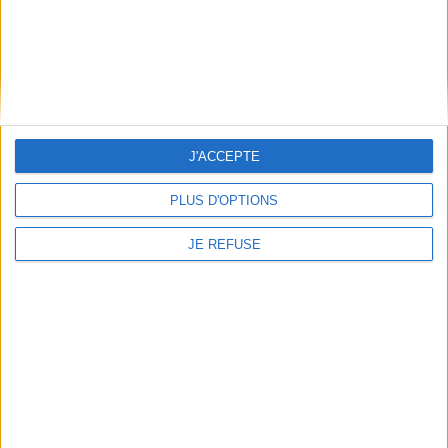
Auteur :
Clémence Simon
Éditeur(s) :
Ed. Palette
Une monographie sur
Salvador Dali. ©Electre 2026
18,00 €
Indisponible
J'ACCEPTE
1
PLUS D'OPTIONS
Découvrez nos Newsletters Mollat !
JE REFUSE
JE M'INSCRIS
Informations pratiques
Conditions d'utilisation du site
Qui sommes-nous
Mentions Légales