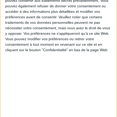
pouvez consentir aux traitements décrits précédemment. Vous
pouvez également refuser de donner votre consentement ou
accéder à des informations plus détaillées et modifier vos
préférences avant de consentir.
Veuillez noter que certains
traitements de vos données personnelles peuvent ne pas
Salvador Dali
nécessiter votre consentement, mais vous avez le droit de vous
En avant les histoires de
Auteur :
Clémence Simon
y opposer. Vos préférences ne s'appliqueront qu’à ce site Web.
l'art !
Éditeur(s) :
Milan
Auteur :
Clémence Simon
Vous pouvez modifier vos préférences ou retirer votre
Le parcours haut en couleur
consentement à tout moment en revenant sur ce site et en
Éditeur(s) :
RMN-Grand
de l'artiste espagnol dont les
Palais
cliquant sur le bouton "Confidentialité" en bas de la page Web.
peintures sont célèbres
Un survol de l'histoire de
dans le monde entier.
l'art à travers des histoires
©Electre 2026
mettant en scène des
9,90 €
personnages évoquant les
En stock *
Playmobil et révélant les
*stock limité
secrets de nombreuses
oeuvres, des peintures
AJOUTER AU PANIER
rupestres de la grotte de
Lascaux aux tableaux de H.
Bosch, S. Botticelli J. van
Eyck, P. Céz...
24,90 €
Disponible chez l'éditeur