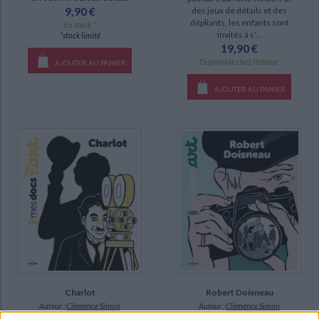
9,90 €
des jeux de détails et des
epuise (1)
dépliants, les enfants sont
En stock *
invités à s'...
*stock limité
manquant (1)
19,90 €
Disponible chez l'éditeur
AJOUTER AU PANIER
AJOUTER AU PANIER
Charlot
Robert Doisneau
Auteur :
Clémence Simon
Auteur :
Clémence Simon