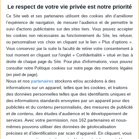
Éditeur(s) :
Milan
Éditeur(s) :
Milan
Le respect de votre vie privée est notre priorité
Une introduction à Charlie
Les moments clés de la vie
Chaplin (1881-1977), son
du photographe français
histoire, ses principaux films
sont illustrés par treize
et ce qui fait son
clichés qui témoignent de
universalité, à l'occasion du
son talent, de son approche
centenaire du film The kid,
humaniste de la
sorti en 1921. ©Electre
photographie et de
2026
l'esthétique de son travail.
9,90 €
©Electre 2026
9,90 €
Disponible chez l'éditeur
En stock *
*stock limité
AJOUTER AU PANIER
AJOUTER AU PANIER
Nous et nos
partenaires
stockons et/ou accédons à des
informations sur un appareil, telles que les cookies, et traitons
des données personnelles telles que des identifiants uniques et
des informations standards envoyées par un appareil pour des
publicités et du contenu personnalisés, des mesures de publicité
et de contenu, des études d'audience et le développement de
services.
Avec votre permission, nos 162 partenaires et nous-
mêmes pouvons utiliser des données de géolocalisation
précises et d’identification par scan d'appareil. En cliquant, vous