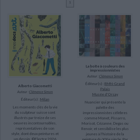
1
Ecologie - Environnement
Danse
Religions - Spiritualités
Bibliothèque de la Pléiade
Critique et histoire littéraire
Simon, Clémence (9)
Histoire de France
Biographies historiques
Mellier, Fanette (2)
Classiques scolaires
Littérature ancienne et médiévale
Histoire - Généralités
Histoire des pays
Boutant, Juliette (1)
Littérature de voyage
Audio - Livres lus
Dzierzawska, Zosia (1)
Histoire ancienne
Géographie
Littérature en version originale
Humour
Loulendo, Sarah (1)
Culture scientifique
Revenu, Julien (1)
Sollier, Pierre-Adrien (1)
La boîte à couleurs des
CHARGEMENT...
impressionnistes
Auteur :
Clémence Simon
SUPPORT
Éditeur(s) :
RMN-Grand
Alberto Giacometti
Palais
Auteur :
Clémence Simon
livre (9)
Musée d'Orsay
Éditeur(s) :
Milan
Nuancier qui présente la
Les moments clés de la vie
palette des
SÉRIE
du sculpteur suisse sont
impressionnistes célèbres
illustrés par treize de ses
comme Monet, Pissarro,
oeuvres incontournables,
Morisot, Cézanne, Degas ou
DISPONIBILITÉ
représentatives de son
Renoir, et sensibilise les plus
style, dont deux peintures et
jeunes à l'histoire de la
un dessin. ©Electre 2026
disponible (7)
peinture du XIXe siècle. Par