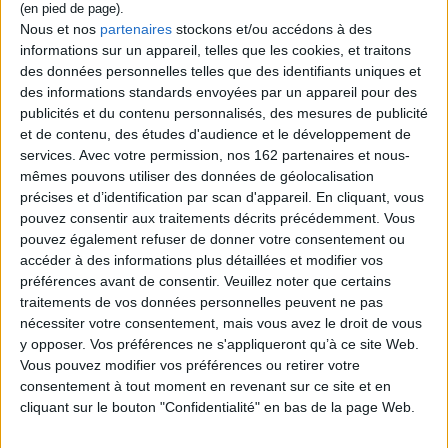
tableaux, de croquis, de
dessins sont présentés avec
Nous et nos
partenaires
stockons et/ou accédons à des
des étude...
informations sur un appareil, telles que les cookies, et traitons
25,00 €
des données personnelles telles que des identifiants uniques et
Indisponible
des informations standards envoyées par un appareil pour des
publicités et du contenu personnalisés, des mesures de publicité
et de contenu, des études d'audience et le développement de
1
services.
Avec votre permission, nos 162 partenaires et nous-
mêmes pouvons utiliser des données de géolocalisation
précises et d’identification par scan d'appareil. En cliquant, vous
Découvrez nos Newsletters Mollat !
pouvez consentir aux traitements décrits précédemment. Vous
pouvez également refuser de donner votre consentement ou
JE M'INSCRIS
accéder à des informations plus détaillées et modifier vos
préférences avant de consentir.
Veuillez noter que certains
traitements de vos données personnelles peuvent ne pas
nécessiter votre consentement, mais vous avez le droit de vous
Informations pratiques
y opposer. Vos préférences ne s'appliqueront qu’à ce site Web.
Conditions d'utilisation du site
Vous pouvez modifier vos préférences ou retirer votre
Qui sommes-nous
consentement à tout moment en revenant sur ce site et en
Mentions Légales
cliquant sur le bouton "Confidentialité" en bas de la page Web.
Frais de port & Livraison