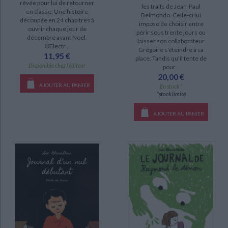
rêvée pour lui de retourner
les traits de Jean-Paul
en classe. Une histoire
Belmondo. Celle-ci lui
découpée en 24 chapitres à
impose de choisir entre
ouvrir chaque jour de
périr sous trente jours ou
décembre avant Noël.
laisser son collaborateur
©Electr...
Grégoire s'éteindre à sa
11,95 €
place. Tandis qu'il tente de
Disponible chez l'éditeur
pour...
20,00 €
AJOUTER AU PANIER
En stock *
*stock limité
AJOUTER AU PANIER