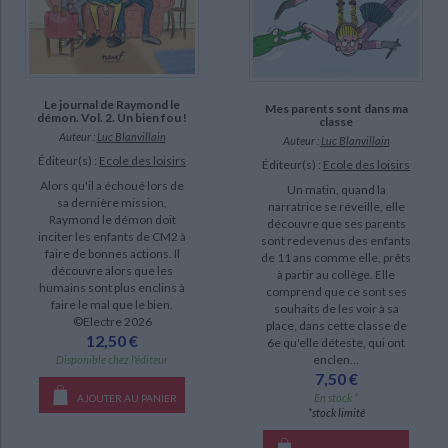
Le journal de Raymond le
Mes parents sont dans ma
démon. Vol. 2. Un bien fou !
classe
Auteur :
Luc Blanvillain
Auteur :
Luc Blanvillain
Éditeur(s) :
Ecole des loisirs
Éditeur(s) :
Ecole des loisirs
Alors qu'il a échoué lors de
Un matin, quand la
sa dernière mission,
narratrice se réveille, elle
Raymond le démon doit
découvre que ses parents
inciter les enfants de CM2 à
sont redevenus des enfants
faire de bonnes actions. Il
de 11 ans comme elle, prêts
découvre alors que les
à partir au collège. Elle
humains sont plus enclins à
comprend que ce sont ses
faire le mal que le bien.
souhaits de les voir à sa
©Electre 2026
place, dans cette classe de
12,50 €
6e qu'elle déteste, qui ont
enclen...
Disponible chez l'éditeur
7,50 €
En stock *
AJOUTER AU PANIER
*stock limité