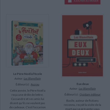
AJOUTER AU PANIER
Le Père Noël à l'école
Auteur :
Luc Blanvillain
Eux deux
Éditeur(s) :
Auzou
Auteur :
Luc Blanvillain
Cette année, le Père Noël a
Éditeur(s) :
Quidam éditeur
reçu une drôle de lettre.
Cassandre et ses amis lui
Basile, auteur de fictions
disent qu'ils ne veulent pas
reconnu, reçoit la visite de la
de cadeaux. C'est l'occasion
mort qui se présente sous