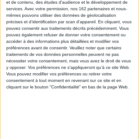
et de contenu, des études d'audience et le développement de
services.
Avec votre permission, nos 162 partenaires et nous-
mêmes pouvons utiliser des données de géolocalisation
précises et d’identification par scan d'appareil. En cliquant, vous
pouvez consentir aux traitements décrits précédemment. Vous
pouvez également refuser de donner votre consentement ou
accéder à des informations plus détaillées et modifier vos
préférences avant de consentir.
Veuillez noter que certains
traitements de vos données personnelles peuvent ne pas
nécessiter votre consentement, mais vous avez le droit de vous
y opposer. Vos préférences ne s'appliqueront qu’à ce site Web.
Vous pouvez modifier vos préférences ou retirer votre
consentement à tout moment en revenant sur ce site et en
cliquant sur le bouton "Confidentialité" en bas de la page Web.
Les chouquettes à la crème
Sur les roses
Auteur :
Emmanuel Trédez
Auteur :
Luc Blanvillain
Éditeur(s) :
Fleurus
Éditeur(s) :
Quidam éditeur
Auteure de romans pour la
Une histoire d'amour, de
jeunesse, Elwina Lebéchec
désir et d'amitié dans
vient présenter son nouvel
laquelle les personnages
opus dans une école
aspirent au bonheur plus ou
primaire. La première
moins consciemment.
rencontre ne se passe pas
©Electre 2026