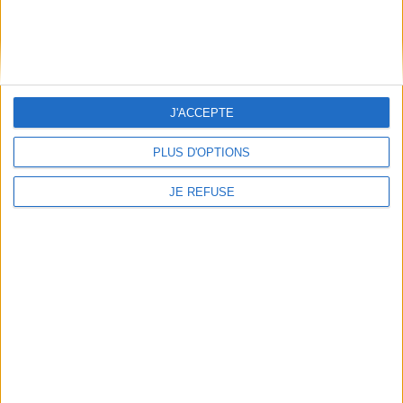
J'ACCEPTE
PLUS D'OPTIONS
JE REFUSE
Le grand fauve
La loi du plus fort
Auteur :
Luc Blanvillain
Auteur :
Luc Blanvillain
Éditeur(s) :
Ecole des loisirs
Éditeur(s) :
Casterman
Nicolas entre au collège et,
Martin vient de quitter
dans cette jungle, il doit
l'emploi auquel il croyait tant.
s'armer de courage.
Sur un coup de tête, il part
©Electre 2026
avec sa soeur Léna au fin
12,00 €
fond de l'Hérault en
Disponible chez l'éditeur