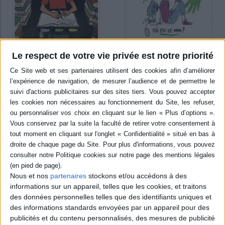
Le respect de votre vie privée est notre priorité
Le journal de Raymond le
Journal d'un nul débutant
démon. Vol. 1. Où est le mal
Auteur :
Luc Blanvillain
?
Auteur :
Luc Blanvillain
Éditeur(s) :
Ecole des loisirs
Éditeur(s) :
Ecole des loisirs
Nils entame un journal
intime lorsqu'il fait son
Raymond le démon a reçu
entrée au collège. Il souhaite
pour mission de détourner
y relater les raisons pour
Anne-Fleur Berzingue du
lesquelles il veut devenir
droit chemin. Il pensait y
nul. ©Electre 2026
parvenir facilement comme
7,50 €
cela avait été le cas pour de
nombreux autres enfants au
Disponible chez l'éditeur
cours des deux mille
dernières années. Malgré
AJOUTER AU PANIER
Nous et nos
partenaires
stockons et/ou accédons à des
tous ses efforts, la petite fille
informations sur un appareil, telles que les cookies, et traitons
res...
des données personnelles telles que des identifiants uniques et
12,00 €
des informations standards envoyées par un appareil pour des
Indisponible
publicités et du contenu personnalisés, des mesures de publicité