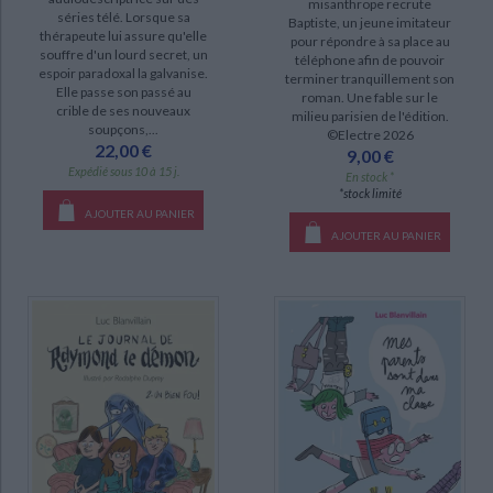
misanthrope recrute
séries télé. Lorsque sa
Baptiste, un jeune imitateur
Love in box (1)
thérapeute lui assure qu'elle
pour répondre à sa place au
souffre d'un lourd secret, un
téléphone afin de pouvoir
espoir paradoxal la galvanise.
terminer tranquillement son
DISPONIBILITÉ
Elle passe son passé au
roman. Une fable sur le
crible de ses nouveaux
milieu parisien de l'édition.
disponible (26)
soupçons,...
©Electre 2026
22,00 €
9,00 €
epuise (17)
Expédié sous 10 à 15 j.
En stock *
manquant (1)
*stock limité
AJOUTER AU PANIER
AJOUTER AU PANIER
CHARGEMENT...