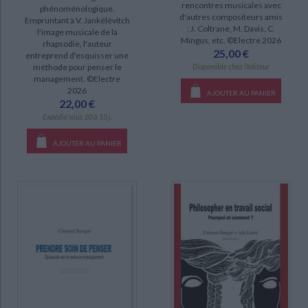
rencontres musicales avec
phénoménologique.
d'autres compositeurs amis
disponible (8)
Empruntant à V. Jankélévitch
: J. Coltrane, M. Davis, C.
l'image musicale de la
epuise (1)
Mingus, etc. ©Electre 2026
rhapsodie, l'auteur
25,00 €
entreprend d'esquisser une
Disponible chez l'éditeur
méthode pour penser le
management. ©Electre
2026
AJOUTER AU PANIER
22,00 €
Expédié sous 10 à 15 j.
AJOUTER AU PANIER