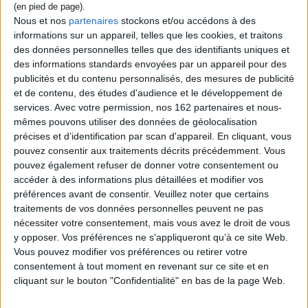
Expédié sous 10 à 15 j.
Nous et nos
partenaires
stockons et/ou accédons à des
AJOUTER AU PANIER
informations sur un appareil, telles que les cookies, et traitons
des données personnelles telles que des identifiants uniques et
des informations standards envoyées par un appareil pour des
publicités et du contenu personnalisés, des mesures de publicité
et de contenu, des études d'audience et le développement de
services.
Avec votre permission, nos 162 partenaires et nous-
mêmes pouvons utiliser des données de géolocalisation
précises et d’identification par scan d'appareil. En cliquant, vous
pouvez consentir aux traitements décrits précédemment. Vous
pouvez également refuser de donner votre consentement ou
accéder à des informations plus détaillées et modifier vos
préférences avant de consentir.
Veuillez noter que certains
traitements de vos données personnelles peuvent ne pas
nécessiter votre consentement, mais vous avez le droit de vous
y opposer. Vos préférences ne s'appliqueront qu’à ce site Web.
Vous pouvez modifier vos préférences ou retirer votre
Pensées philosophiques
consentement à tout moment en revenant sur ce site et en
Septembre ! Septembre !
pour raviver la flamme en
cliquant sur le bouton "Confidentialité" en bas de la page Web.
soi
Auteur :
Emmanuelle Maffesoli
Auteur :
Clément Bosqué
Éditeur(s) :
Léo Scheer