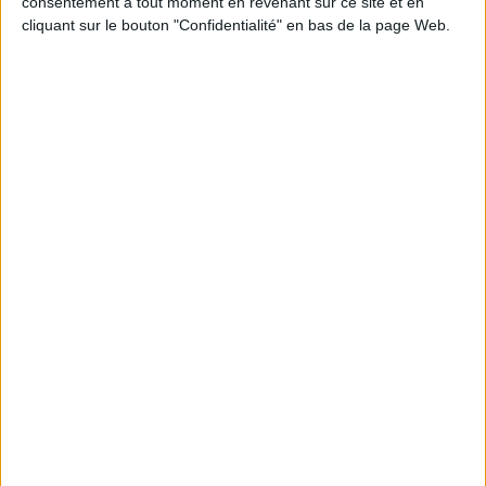
consentement à tout moment en revenant sur ce site et en
JE M'INSCRIS
cliquant sur le bouton "Confidentialité" en bas de la page Web.
Informations pratiques
Conditions d'utilisation du site
Qui sommes-nous
Mentions Légales
Frais de port & Livraison
Conditions Générales de Vente
À votre service
Offres d'emploi
Offres Partenaires
À découvrir
FeniXX
EDRLab
RetroNews