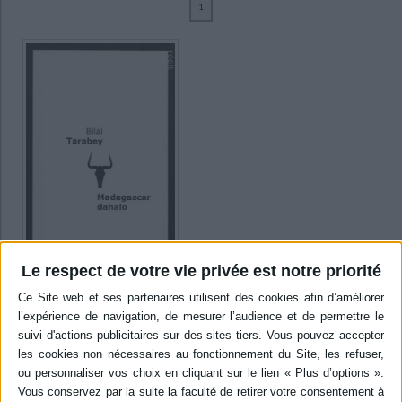
1
Ecologie - Environnement
Danse
Religions - Spiritualités
Bibliothèque de la Pléiade
Critique et histoire littéraire
Tarabey, Bilal (1)
Histoire de France
Biographies historiques
Classiques scolaires
Littérature ancienne et médiévale
SUPPORT
Histoire - Généralités
Histoire des pays
Littérature de voyage
Audio - Livres lus
livre (1)
Histoire ancienne
Géographie
Littérature en version originale
Humour
Culture scientifique
SÉRIE
DISPONIBILITÉ
disponible (1)
Le respect de votre vie privée est notre priorité
Madagascar, dahalo :
enquête sur les bandits du
Grand Sud
Auteur :
Bilal Tarabey
Éditeur(s) :
No comment