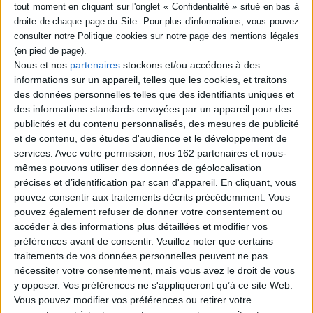
éditions
Récit de l'enquête menée
par le journaliste dans le sud
de Madagascar entre juin
2012 et mars 2013 sur les
Nous et nos
partenaires
stockons et/ou accédons à des
vols de bétail perpétrés par
les dahalo. Alors que ceux-ci
informations sur un appareil, telles que les cookies, et traitons
dérobent traditionnellement
des données personnelles telles que des identifiants uniques et
quelques zébus pour
des informations standards envoyées par un appareil pour des
prouver leur courage, le
publicités et du contenu personnalisés, des mesures de publicité
phénomène récent
et de contenu, des études d'audience et le développement de
rassemble p...
13,00 €
services.
Avec votre permission, nos 162 partenaires et nous-
Expédié sous 10 à 15 j.
mêmes pouvons utiliser des données de géolocalisation
précises et d’identification par scan d'appareil. En cliquant, vous
AJOUTER AU PANIER
pouvez consentir aux traitements décrits précédemment. Vous
pouvez également refuser de donner votre consentement ou
accéder à des informations plus détaillées et modifier vos
préférences avant de consentir.
Veuillez noter que certains
1
traitements de vos données personnelles peuvent ne pas
nécessiter votre consentement, mais vous avez le droit de vous
y opposer. Vos préférences ne s'appliqueront qu’à ce site Web.
Découvrez nos Newsletters Mollat !
Vous pouvez modifier vos préférences ou retirer votre