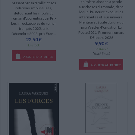
animiste laissant la parole
passant par sa famille et ses
aux choses du monde, dans
relations amoureuses,
lequel l'auteure évoque les
détournant les motifs du
DISPONIBILITÉ
internautes et leur univers.
roman d'apprentissage. Prix
Mention spéciale du jury du
Les Inrockuptibles du roman
disponible (14)
prix Wepler-Fondation La
français 2025, prix
Poste 2021. Premier roman.
Décembre 2025, prix Fran...
manquant (2)
CHARGEMENT...
©Electre 2026
22,50 €
9,90 €
a-paraitre (1)
En stock
En stock *
*stock limité
AJOUTER AU PANIER
AJOUTER AU PANIER