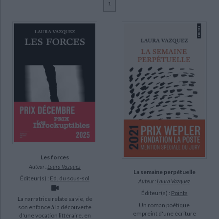
1
Ecologie - Environnement
Danse
Religions - Spiritualités
Bibliothèque de la Pléiade
Critique et histoire littéraire
Vazquez, Laura (17)
Histoire de France
Biographies historiques
Ancet, Jacques (1)
Classiques scolaires
Littérature ancienne et médiévale
Histoire - Généralités
Histoire des pays
Blais, Marie-Claire (1)
Littérature de voyage
Audio - Livres lus
Blanc, Karim (1)
Histoire ancienne
Géographie
Littérature en version originale
Humour
Calleja, Arno (1)
Culture scientifique
Desrosiers, Geneviève (1)
Dobenesque, Etienne (1)
Doyen, Franck (1)
SUPPORT
Les forces
livre (12)
Auteur :
Laura Vazquez
La semaine perpétuelle
poche (5)
Éditeur(s) :
Ed. du sous-sol
Auteur :
Laura Vazquez
Éditeur(s) :
Points
La narratrice relate sa vie, de
SÉRIE
Un roman poétique
son enfance à la découverte
empreint d'une écriture
d'une vocation littéraire, en
Oeuvres (1)