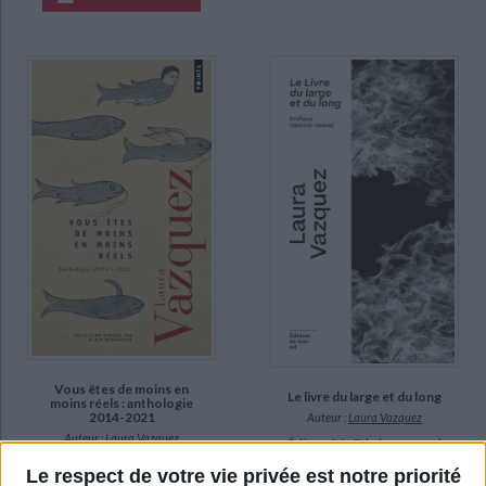
Vous êtes de moins en
Le livre du large et du long
moins réels : anthologie
2014-2021
Auteur :
Laura Vazquez
Auteur :
Laura Vazquez
Éditeur(s) :
Ed. du sous-sol
Éditeur(s) :
Points
Le respect de votre vie privée est notre priorité