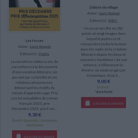
L'idiote du village
Auteur :
Laura Vazquez
Éditeur(s) :
IMEC
Un essai versifié en 282
points et vingt images dans
lequel la poétesse et
Les forces
romancière invite le lecteur
Auteur :
Laura Vazquez
dans les replis de la création
Éditeur(s) :
Points
littéraire depuis les lieux et
souvenirs fondateurs de son
La narratrice relate sa vie, de
enfance, à Villeneuve-la-
son enfance à la découverte
Rivière, où vivait un garçon
d'une vocation littéraire, en
trisomique, et au S...
passant par sa famille et ses
9,00 €
relations amoureuses,
En stock *
détournant les motifs du
*stock limité
roman d'apprentissage. Prix
Les Inrockuptibles du roman
français 2025, prix
AJOUTER AU PANIER
Décembre 2025, prix Fran...
9,30 €
Bientôt disponible, commandez
maintenant
AJOUTER AU PANIER