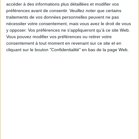
accéder à des informations plus détaillées et modifier vos
préférences avant de consentir.
Veuillez noter que certains
traitements de vos données personnelles peuvent ne pas
nécessiter votre consentement, mais vous avez le droit de vous
y opposer. Vos préférences ne s'appliqueront qu’à ce site Web.
Vous pouvez modifier vos préférences ou retirer votre
consentement à tout moment en revenant sur ce site et en
cliquant sur le bouton "Confidentialité" en bas de la page Web.
La semaine perpétuelle
Oeuvres. Vol. 2
Auteur :
Laura Vazquez
Auteur :
Alejandra Pizarnik
Éditeur(s) :
Ed. du sous-sol
Éditeur(s) :
Ypsilon.éditeur
Un roman poétique
Ce volume rassemble les
empreint d'une écriture
inédits de la poétesse et les
animiste laissant la parole
textes non publiés de son
aux choses du monde, dans
vivant, écrits entre 1955 et
lequel l'auteure évoque les
1972. ©Electre 2026
internautes et leur univers.
22,00 €
Mention spéciale du jury du
Expédié sous 10 à 15 j.
prix Wepler-Fondation La
Poste 2021. Premier roman.
AJOUTER AU PANIER
©Electre 2026
20,00 €
En stock *
*stock limité