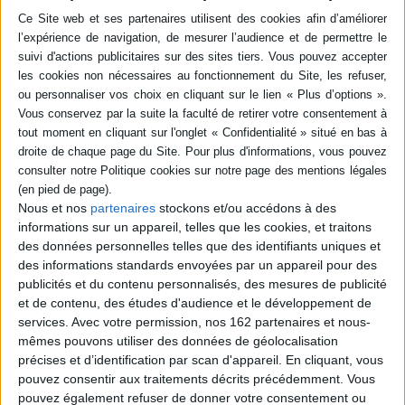
Une épopée versifiée dans
laquelle la narratrice, tour à
Un panorama des textes
tour folle, amoureuse,
poétiques composés par L.
malade, sage, inquiète et
Vazquez depuis 2014 dans
calmée, évoque la peau, les
lesquels elle aborde les
insectes, les atomes, la
thèmes du corps, de la
guerre ou les populations
nature, du langage ou
humaines. ©Electre 2026
encore des êtres humains.
14,50 €
L'auteure a reçu le prix
Goncourt de la poésie
En stock *
Robert Sabatier 2023 pour
*stock limité
l'ensemble de son oeuvre...
9,30 €
AJOUTER AU PANIER
Nous et nos
partenaires
stockons et/ou accédons à des
En stock *
*stock limité
informations sur un appareil, telles que les cookies, et traitons
des données personnelles telles que des identifiants uniques et
AJOUTER AU PANIER
des informations standards envoyées par un appareil pour des
publicités et du contenu personnalisés, des mesures de publicité
et de contenu, des études d'audience et le développement de
services.
Avec votre permission, nos 162 partenaires et nous-
mêmes pouvons utiliser des données de géolocalisation
précises et d’identification par scan d'appareil. En cliquant, vous
pouvez consentir aux traitements décrits précédemment. Vous
pouvez également refuser de donner votre consentement ou