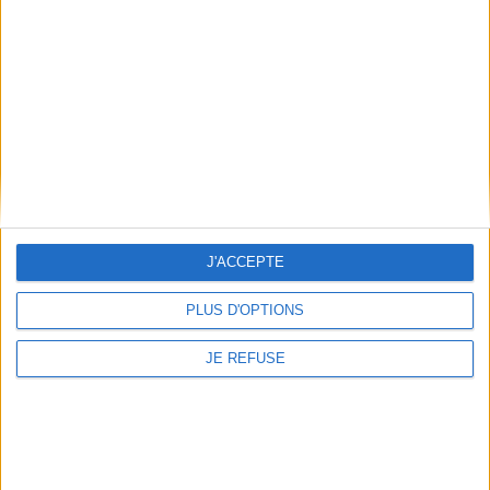
de sa défunte fille, une
Éditeur(s) :
Arbre à paroles
femme se remémore des
souvenirs de la vie avec son
Un recueil de poèmes
enfant, louant l'amour
courts, sous la forme
qu'elle lui porte. ©Electre
d'horoscopes imaginaires.
2026
©Electre 2026
22,00 €
12,00 €
En stock *
Expédié sous 10 à 15 j.
*stock limité
AJOUTER AU PANIER
AJOUTER AU PANIER
J'ACCEPTE
PLUS D'OPTIONS
JE REFUSE