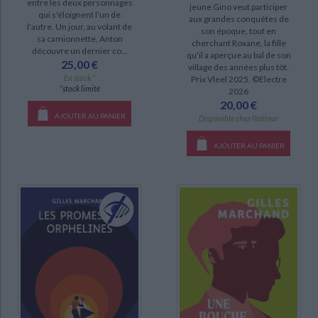
entre les deux personnages
jeune Gino veut participer
qui s'éloignent l'un de
aux grandes conquêtes de
l'autre. Un jour, au volant de
son époque, tout en
SÉRIE
sa camionnette, Anton
cherchant Roxane, la fille
découvre un dernier co...
qu'il a aperçue au bal de son
25,00 €
village des années plus tôt.
DISPONIBILITÉ
En stock *
Prix Vleel 2025. ©Electre
*stock limité
2026
20,00 €
disponible (27)
AJOUTER AU PANIER
Disponible chez l'éditeur
epuise (2)
manquant (2)
AJOUTER AU PANIER
a-paraitre (1)
CHARGEMENT...