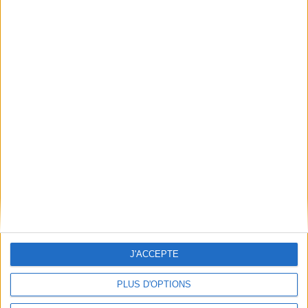
cerner les liens qui unissent
l'auteur du livre Roberto
Bolano et son protagoniste à
Romero, la personne réelle.
©Electre ...
7,20 €
Disponible chez l'éditeur
AJOUTER AU PANIER
J'ACCEPTE
PLUS D'OPTIONS