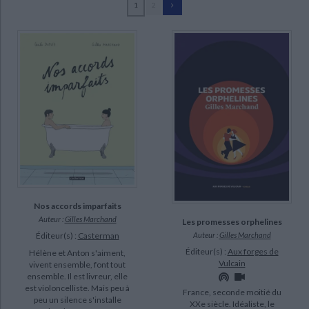
1
2
Ecologie - Environnement
Danse
Religions - Spiritualités
Bibliothèque de la Pléiade
Critique et histoire littéraire
Marchand, Gilles (32)
Histoire de France
Biographies historiques
Bonnargent, Eric (2)
Classiques scolaires
Littérature ancienne et médiévale
Histoire - Généralités
Histoire des pays
Gross, Emmanuel (2)
Littérature de voyage
Audio - Livres lus
Natrella, Laurent (2)
Histoire ancienne
Géographie
Littérature en version originale
Humour
Bernard, Philippe (1)
Culture scientifique
Cambio, Sam (1)
Coulon, Cécile (1)
Digne, Jean (1)
SUPPORT
Nos accords imparfaits
Auteur :
Gilles Marchand
Les promesses orphelines
livre (16)
Éditeur(s) :
Casterman
Auteur :
Gilles Marchand
poche (10)
Éditeur(s) :
Aux forges de
Hélène et Anton s'aiment,
Vulcain
vivent ensemble, font tout
document-audio (2)
ensemble. Il est livreur, elle
IAD (1)
est violoncelliste. Mais peu à
France, seconde moitié du
peu un silence s'installe
XXe siècle. Idéaliste, le
coffret (1)