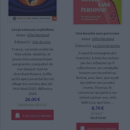
Les promesses orphelines
Une bouche sans personne
Auteur :
Gilles Marchand
Auteur :
Gilles Marchand
Éditeur(s) :
Voir de près
Éditeur(s) :
Le Livre de poche
France, seconde moitié du
Fuyant la compagnie des
XXe siècle. Idéaliste, le
hommes, la bouche cachée
jeune Gino veut participer
par des écharpes qu’il
aux grandes conquêtes de
collectionne, un comptable
son époque, tout en
trouve son réconfort au
cherchant Roxane, la fille
bistrot, avec Sam, qui reçoit
qu'il a aperçue au bal de son
des lettres de sa mère
village des années plus tôt.
morte, Thomas, le
Prix Vleel 2025. ©Electre
romancier qui parle à ses
2026
enfants jamais eus, et la
26,00 €
belle Lisa, que tous ...
Expédié sous 10 à 15 j.
8,70 €
En stock *
AJOUTER AU PANIER
*stock limité
AJOUTER AU PANIER