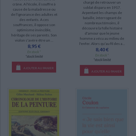
chargé de retrouver un
crâne. A l'école, il souffre à
soldat disparu en 1917.
cause de la maladresse ou
Arpentant les champs de
de l'ignorance des adultes et
bataille, interrogeant de
des enfants. A ces
nombreux témoins, il
souffrances, il oppose son
découvre la folle histoire
optimisme invincible,
d'amour que le jeune
héritage de ses parents. Son
homme a vécu au milieu de
violon s'avère être un ...
l'enfer. Alors qu'au fil des a...
8,95 €
8,40 €
En stock *
En stock *
*stock limité
*stock limité
AJOUTER AU PANIER
AJOUTER AU PANIER