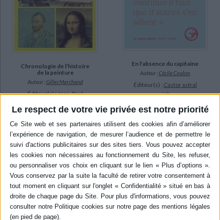
En l'absence du capitaine
Chronologie de l'histoire
de la peinture
Auteur :
Cécile Coulon
Auteur :
Gilles Marchand
Éditeur(s) :
Castor astral
Éditeur(s) :
Jean-Paul
Gisserot
Recueil de poèmes en vers
Le respect de votre vie privée est notre priorité
libres évoquant la disparition
Vingt siècles de l'histoire de
d'un être cher, le deuil, les
la peinture à parcourir, pour
souvenirs et la vie d'après.
repérer dans le temps les
©Electre 2026
grandes oeuvres et les
9,90 €
grands peintres. ©Electre
2026
En stock *
6,85 €
*stock limité
Expédié sous 10 à 15 j.
AJOUTER AU PANIER
AJOUTER AU PANIER