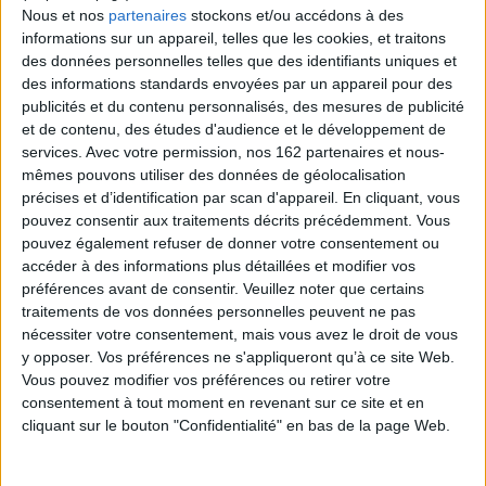
Nous et nos
partenaires
stockons et/ou accédons à des
informations sur un appareil, telles que les cookies, et traitons
des données personnelles telles que des identifiants uniques et
des informations standards envoyées par un appareil pour des
publicités et du contenu personnalisés, des mesures de publicité
et de contenu, des études d'audience et le développement de
services.
Avec votre permission, nos 162 partenaires et nous-
mêmes pouvons utiliser des données de géolocalisation
précises et d’identification par scan d'appareil. En cliquant, vous
pouvez consentir aux traitements décrits précédemment. Vous
pouvez également refuser de donner votre consentement ou
accéder à des informations plus détaillées et modifier vos
préférences avant de consentir.
Veuillez noter que certains
traitements de vos données personnelles peuvent ne pas
nécessiter votre consentement, mais vous avez le droit de vous
Requiem pour une apache
Une bouche sans personne
Auteur :
Gilles Marchand
Auteur :
Gilles Marchand
y opposer. Vos préférences ne s'appliqueront qu’à ce site Web.
Vous pouvez modifier vos préférences ou retirer votre
Éditeur(s) :
Points
Éditeur(s) :
Points
consentement à tout moment en revenant sur ce site et en
Jolene entre dans une
cliquant sur le bouton "Confidentialité" en bas de la page Web.
pension accueillant les
Fuyant la compagnie des
rebuts de la société. Elle
hommes, la bouche cachée
rencontre un couple
par des écharpes qu’il
d'anciens prisonniers qui n'a
collectionne, un comptable