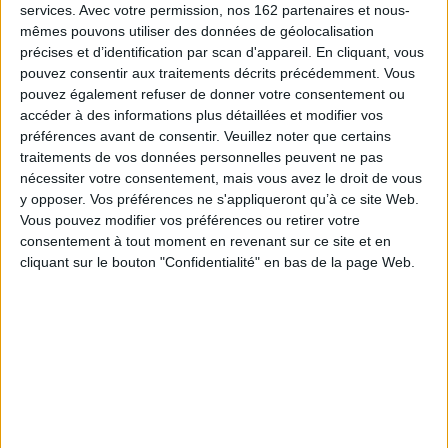
services.
Avec votre permission, nos 162 partenaires et nous-
mêmes pouvons utiliser des données de géolocalisation
précises et d’identification par scan d'appareil. En cliquant, vous
pouvez consentir aux traitements décrits précédemment. Vous
pouvez également refuser de donner votre consentement ou
accéder à des informations plus détaillées et modifier vos
A plus 2 : méthode de
A plus 3 : méthode de
préférences avant de consentir.
Veuillez noter que certains
français pour adolescents,
français pour adolescents,
traitements de vos données personnelles peuvent ne pas
A2.1 : livre de l'élève + CD
A2.2 : livre de l'élève + CD
Éditeur(s) :
Editions Maison
Auteur :
Katia Brandel
nécessiter votre consentement, mais vous avez le droit de vous
des langues
y opposer. Vos préférences ne s'appliqueront qu’à ce site Web.
Éditeur(s) :
Editions Maison
des langues
Une méthode
Vous pouvez modifier vos préférences ou retirer votre
d'apprentissage du français
consentement à tout moment en revenant sur ce site et en
Une méthode
correspondant au niveau
d'apprentissage du français
cliquant sur le bouton "Confidentialité" en bas de la page Web.
A2.1 du Cadre européen
correspondant au niveau
commun de référence pour
A2.2 du Cadre européen
les langues. Avec une
commun de référence pour
section consacrée aux
les langues. Avec une
disciplines non linguistiques.
section consacrée aux
Le CD contient l'ensemble
disciplines non linguistiques.
des compréhensions orales
Le CD contient l'ensemble
de la méthode. ©Electre
des compréhensions orales
2026
de la méthode. ©Electre
24,90 €
2026
Indisponible
24,90 €