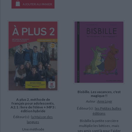
AJOUTER AU PANIER
Bisbille. Les vacances, c'est
magique !!
A plus 2, méthode de
Auteur :
Anne Loyer
français pour adolescents,
A2.1 : livre de l'élève + MP3 :
Éditeur(s) :
les Petites bulles
édition hybride
éditions
Éditeur(s) :
la Maison des
Bisbille la petite sorcière
langues
multiplie les bêtises, mais
Une méthode
ses amis sont là pour l'aider