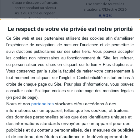
d'apprentissage du français
à se sortir de toutes les
correspondant au niveau
situations. ©Electre 2026
A2.1 du Cadre européen
8,90 €
commun de référence pour
Indisponible
les langues. Avec une
Le respect de votre vie privée est notre priorité
section consacrée aux
disciplines non linguistiques.
Edition incluant un code
d'accès à un espace virtuel
proposant des ressources
nu...
29,50 €
Expédié sous 10 à 15 j.
AJOUTER AU PANIER
Nous et nos
partenaires
stockons et/ou accédons à des
informations sur un appareil, telles que les cookies, et traitons
des données personnelles telles que des identifiants uniques et
des informations standards envoyées par un appareil pour des
publicités et du contenu personnalisés, des mesures de publicité
et de contenu, des études d'audience et le développement de