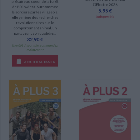
précaire au coeur de la forêt
©Electre 2026
DISPONIBILITÉ
de Bialowieza. Surnommée
5,95 €
la sorcière par les villageois,
Indisponible
elle y mène des recherches
disponible (8)
révolutionnaires sur le
epuise (8)
comportement animal. En
partageant son quotidie...
a-paraitre (1)
32,90 €
Bientôt disponible, commandez
CHARGEMENT...
maintenant
AJOUTER AU PANIER