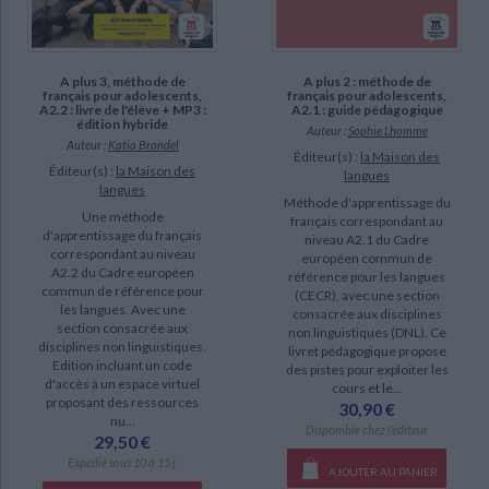
A plus 3, méthode de
A plus 2 : méthode de
français pour adolescents,
français pour adolescents,
A2.2 : livre de l'élève + MP3 :
A2.1 : guide pédagogique
édition hybride
Auteur :
Sophie Lhomme
Auteur :
Katia Brandel
Éditeur(s) :
la Maison des
Éditeur(s) :
la Maison des
langues
langues
Méthode d'apprentissage du
Une méthode
français correspondant au
d'apprentissage du français
niveau A2.1 du Cadre
correspondant au niveau
européen commun de
A2.2 du Cadre européen
référence pour les langues
commun de référence pour
(CECR), avec une section
les langues. Avec une
consacrée aux disciplines
section consacrée aux
non linguistiques (DNL). Ce
disciplines non linguistiques.
livret pédagogique propose
Edition incluant un code
des pistes pour exploiter les
d'accès à un espace virtuel
cours et le...
proposant des ressources
30,90 €
nu...
Disponible chez l'éditeur
29,50 €
Expédié sous 10 à 15 j.
AJOUTER AU PANIER