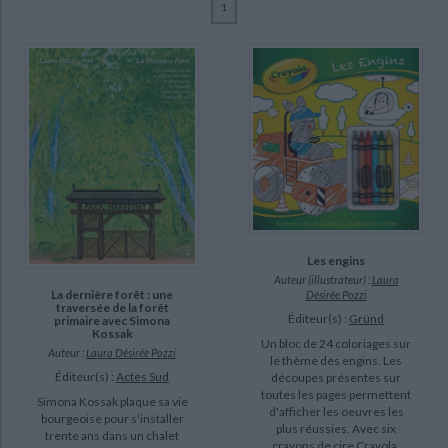
1
Ecologie - Environnement
Danse
Religions - Spiritualités
Bibliothèque de la Pléiade
Critique et histoire littéraire
Pozzi, Laura Désirée (17)
Histoire de France
Biographies historiques
Loyer, Anne (4)
Classiques scolaires
Littérature ancienne et médiévale
Histoire - Généralités
Histoire des pays
Brandel, Katia (2)
Littérature de voyage
Audio - Livres lus
Karniewicz, Virginie (2)
Histoire ancienne
Géographie
Littérature en version originale
Humour
Kirsch, Christoph (2)
Culture scientifique
Lhomme, Sophie (2)
Revilla, David (2)
Sevre, Antony (2)
Les engins
Auteur (illustrateur) :
Laura
SUPPORT
La dernière forêt : une
Désirée Pozzi
traversée de la forêt
Éditeur(s) :
Gründ
primaire avec Simona
livre (17)
Kossak
Un bloc de 24 coloriages sur
Auteur :
Laura Désirée Pozzi
le thème des engins. Les
SÉRIE
Éditeur(s) :
Actes Sud
découpes présentes sur
toutes les pages permettent
Simona Kossak plaque sa vie
d'afficher les oeuvres les
Bisbille (3)
bourgeoise pour s'installer
plus réussies. Avec six
trente ans dans un chalet
crayons de cire Crayola.