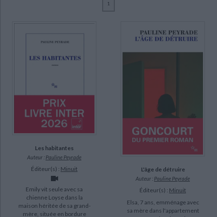
1
Ecologie - Environnement
Danse
Religions - Spiritualités
Bibliothèque de la Pléiade
Critique et histoire littéraire
Peyrade, Pauline (11)
Histoire de France
Biographies historiques
Diastème (1)
Classiques scolaires
Littérature ancienne et médiévale
Histoire - Généralités
Histoire des pays
Farasse, Vincent (1)
Littérature de voyage
Audio - Livres lus
Götting, Jean-Claude (1)
Histoire ancienne
Géographie
Littérature en version originale
Humour
Lagrange, Charlotte (1)
Culture scientifique
Verburgh, Yann (1)
SUPPORT
livre (10)
poche (1)
Les habitantes
Auteur :
Pauline Peyrade
SÉRIE
Éditeur(s) :
Minuit
L'âge de détruire
CHARGEMENT...
Auteur :
Pauline Peyrade
Emily vit seule avec sa
Éditeur(s) :
Minuit
DISPONIBILITÉ
chienne Loyse dans la
Elsa, 7 ans, emménage avec
maison héritée de sa grand-
sa mère dans l'appartement
mère, située en bordure
disponible (11)