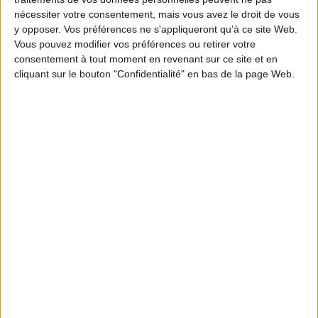
écrits. ©Electre 2026
histoire d'amour toxique, de
nécessiter votre consentement, mais vous avez le droit de vous
22,00 €
la rencontre à la rupture,
y opposer. Vos préférences ne s'appliqueront qu’à ce site Web.
Disponible chez l'éditeur
racontés par une femme en
Vous pouvez modifier vos préférences ou retirer votre
état de choc qui cherche à
trouver un sens à ce qu'elle a
AJOUTER AU PANIER
consentement à tout moment en revenant sur ce site et en
vécu. ©Electre 2026
cliquant sur le bouton "Confidentialité" en bas de la page Web.
13,00 €
En stock *
*stock limité
AJOUTER AU PANIER