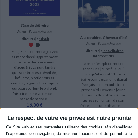
L'âge de détruire
Auteur :
Pauline Peyrade
A la carabine. Cheveux d'été
Éditeur(s) :
Minuit
Auteur :
Pauline Peyrade
Éditeur(s) :
les Solitaires
Elsa, 7 ans, emménage avec
intempestifs
sa mère dans l'appartement
que cette dernière vient
La première pièce met en
d'acquérir. La nuit, tandis
scène une jeune fille, qui,
que sa mère reste éveillée,
alors qu'elle avait 11 ans, a
la fillette, blottie sous sa
été reconnue par un tribunal
couette, regarde les cloques
français consentante à son
qui boursouflent le plafond.
propre viol. Devenue jeune
L'histoire d'une violence qui
femme, elle est face à son
passe de mère e...
agresseur, un ami de son
16,00 €
frère, dans une situation qui
En stock *
dérape et dont le v...
*stock limité
13,00 €
Le respect de votre vie privée est notre priorité
En stock *
AJOUTER AU PANIER
*stock limité