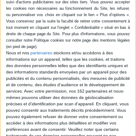
AJOUTER AU PANIER
Nous et nos
partenaires
stockons et/ou accédons à des
informations sur un appareil, telles que les cookies, et traitons
des données personnelles telles que des identifiants uniques et
Version originale : sous-
titrée français
des informations standards envoyées par un appareil pour des
Auteur :
Jean-Claude Götting
publicités et du contenu personnalisés, des mesures de publicité
Éditeur(s) :
Rivages
et de contenu, des études d'audience et le développement de
Une quarantaine de dessins
services.
Avec votre permission, nos 162 partenaires et nous-
sous-titrés, représentant
mêmes pouvons utiliser des données de géolocalisation
des instantanés de films
précises et d’identification par scan d'appareil. En cliquant, vous
imaginaires, témoignant des
Poings
pouvez consentir aux traitements décrits précédemment. Vous
goûts cinématographiques
Auteur :
Pauline Peyrade
pouvez également refuser de donner votre consentement ou
de l'auteur. En contrepoint,
Éditeur(s) :
les Solitaires
des scénaristes livrent de
accéder à des informations plus détaillées et modifier vos
intempestifs
courtes scènes de films
préférences avant de consentir.
Veuillez noter que certains
qu'ils n'ont pas encore
Cinq moments forts d'une
traitements de vos données personnelles peuvent ne pas