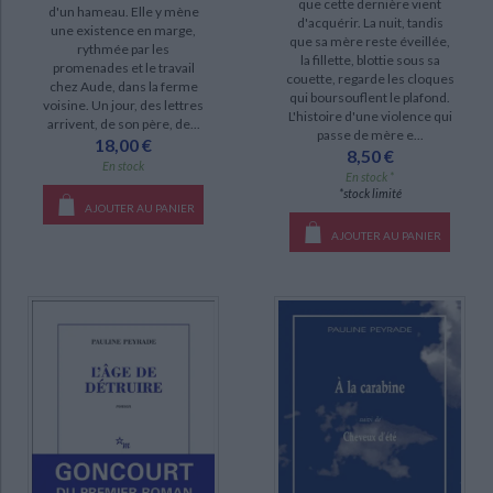
que cette dernière vient
d'un hameau. Elle y mène
d'acquérir. La nuit, tandis
une existence en marge,
que sa mère reste éveillée,
rythmée par les
la fillette, blottie sous sa
promenades et le travail
couette, regarde les cloques
chez Aude, dans la ferme
qui boursouflent le plafond.
voisine. Un jour, des lettres
L'histoire d'une violence qui
arrivent, de son père, de...
passe de mère e...
18,00 €
8,50 €
En stock
En stock *
*stock limité
AJOUTER AU PANIER
AJOUTER AU PANIER