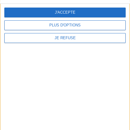
J'ACCEPTE
PLUS D'OPTIONS
JE REFUSE
La neige est de plus en plus
noire au Groenland
Auteur :
Yann Verburgh
Éditeur(s) :
Quartett
Une fable écologique sur
l'obsolescence programmée
qui dénonce les ravages du
capitalisme. ©Electre 2026
16,00 €
Disponible chez l'éditeur
AJOUTER AU PANIER