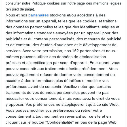
sensations gustatives ainsi
AJOUTER AU PANIER
que la manière dont les sens
s'influencent mutuellement.
©Electre 2026
Nous et nos
partenaires
stockons et/ou accédons à des
14,95 €
informations sur un appareil, telles que les cookies, et traitons
En stock *
des données personnelles telles que des identifiants uniques et
*stock limité
des informations standards envoyées par un appareil pour des
publicités et du contenu personnalisés, des mesures de publicité
AJOUTER AU PANIER
et de contenu, des études d'audience et le développement de
services.
Avec votre permission, nos 162 partenaires et nous-
mêmes pouvons utiliser des données de géolocalisation
précises et d’identification par scan d'appareil. En cliquant, vous
1
pouvez consentir aux traitements décrits précédemment. Vous
pouvez également refuser de donner votre consentement ou
Découvrez nos Newsletters Mollat !
accéder à des informations plus détaillées et modifier vos
préférences avant de consentir.
Veuillez noter que certains
traitements de vos données personnelles peuvent ne pas
JE M'INSCRIS
nécessiter votre consentement, mais vous avez le droit de vous
y opposer. Vos préférences ne s'appliqueront qu’à ce site Web.
Vous pouvez modifier vos préférences ou retirer votre
Informations pratiques
consentement à tout moment en revenant sur ce site et en
cliquant sur le bouton "Confidentialité" en bas de la page Web.
Conditions d'utilisation du site