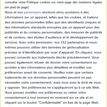
services écosystémiques,
ses ennemis et ses
ses ennemis et ses
menaces, sa faune, sa flore
menaces, sa faune, sa flore
ou sa gestion. ©Electre 2026
Nous et nos
partenaires
stockons et/ou accédons à des
ou sa gestion. ©Electre 2026
19,00 €
informations sur un appareil, telles que les cookies, et traitons
22,00 €
Indisponible
des données personnelles telles que des identifiants uniques et
Disponible chez l'éditeur
des informations standards envoyées par un appareil pour des
publicités et du contenu personnalisés, des mesures de publicité
AJOUTER AU PANIER
et de contenu, des études d'audience et le développement de
services.
Avec votre permission, nos 162 partenaires et nous-
mêmes pouvons utiliser des données de géolocalisation
précises et d’identification par scan d'appareil. En cliquant, vous
1
pouvez consentir aux traitements décrits précédemment. Vous
pouvez également refuser de donner votre consentement ou
Découvrez nos Newsletters Mollat !
accéder à des informations plus détaillées et modifier vos
préférences avant de consentir.
Veuillez noter que certains
traitements de vos données personnelles peuvent ne pas
JE M'INSCRIS
nécessiter votre consentement, mais vous avez le droit de vous
y opposer. Vos préférences ne s'appliqueront qu’à ce site Web.
Vous pouvez modifier vos préférences ou retirer votre
Informations pratiques
consentement à tout moment en revenant sur ce site et en
Conditions d'utilisation du site
cliquant sur le bouton "Confidentialité" en bas de la page Web.