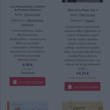
Les Minimachins. La lettre
de Pomme d'Amour
Elliot au collège. Vol. 3
Auteur :
Théo Grosjean
Auteur :
Théo Grosjean
Éditeur(s) :
Albin Michel-
Éditeur(s) :
Dupuis
Jeunesse
La quatrième commence
Pomme d'Amour, la plus
mal pour Elliot. Eglantine, sa
affectueuse des
copine, et Bastien, à qui il
Minimachins, a envoyé une
sert de souffre-douleur
lettre à son voisin
depuis son arrivée au
Coléroptère. Une bande
collège, sortent ensemble.
dessinée sur les émotions
Alice, une nouvelle élève au
et le vivre ensemble.
compte Tictoc de trois
©Electre 2026
millions d'abonnés pour ses
6,90 €
vidéos sur le harcèlement
scolai...
En stock *
14,75 €
*stock limité
Disponible chez l'éditeur
AJOUTER AU PANIER
AJOUTER AU PANIER