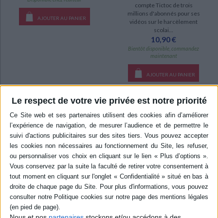
compte Tictoc de trois
millions d'abonnés pour ses
AJOUTER AU PANIER
vidéos sur le harcèlement
scolai...
10,90 €
Bientôt disponible, commandez
maintenant
AJOUTER AU PANIER
Le respect de votre vie privée est notre priorité
Nous et nos
partenaires
stockons et/ou accédons à des