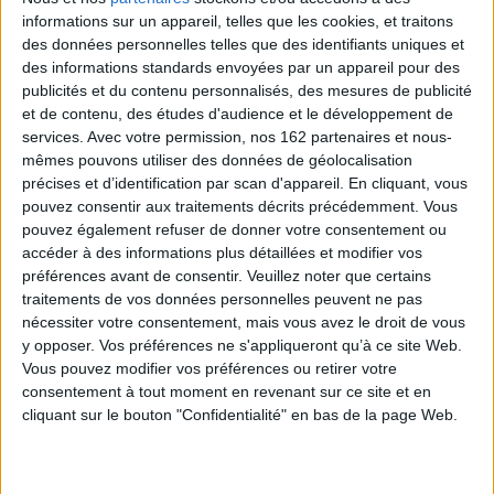
Elliot au collège. Vol. 2.
informations sur un appareil, telles que les cookies, et traitons
Réseaux et sentiments
des données personnelles telles que des identifiants uniques et
Auteur :
Théo Grosjean
Elliot au collège : le roman.
des informations standards envoyées par un appareil pour des
Vol. 2. Réseaux et
Éditeur(s) :
Dupuis
publicités et du contenu personnalisés, des mesures de publicité
sentiments
Elliot a survécu à sa
Auteur :
Nicolas Jaillet
et de contenu, des études d'audience et le développement de
première année de collège
services.
Avec votre permission, nos 162 partenaires et nous-
Éditeur(s) :
Pocket jeunesse
malgré Boule d'angoisse.
mêmes pouvons utiliser des données de géolocalisation
Lors de son entrée en 5e, il
Elliot a survécu à sa
change de camp et entre
précises et d’identification par scan d'appareil. En cliquant, vous
première année de collège
dans le très sélect clan des
malgré Boule d'angoisse.
pouvez consentir aux traitements décrits précédemment. Vous
populaires parce que son
Lors de son entrée en 5e, il
pouvez également refuser de donner votre consentement ou
ami Hari a posé sur les
change de camp et entre
accéder à des informations plus détaillées et modifier vos
réseaux sociaux une vidéo
dans le très sélect clan des
préférences avant de consentir.
Veuillez noter que certains
de lui en train d'improviser
populaires parce que son
une dans...
ami Hari a posté sur les
traitements de vos données personnelles peuvent ne pas
14,75 €
réseaux sociaux une vidéo
nécessiter votre consentement, mais vous avez le droit de vous
de lui en train d'improviser
En stock
y opposer. Vos préférences ne s'appliqueront qu’à ce site Web.
une dan...
Vous pouvez modifier vos préférences ou retirer votre
10,90 €
AJOUTER AU PANIER
consentement à tout moment en revenant sur ce site et en
En stock *
*stock limité
cliquant sur le bouton "Confidentialité" en bas de la page Web.
AJOUTER AU PANIER