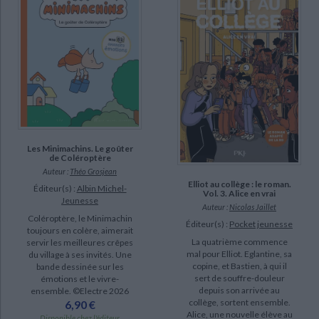
Les Minimachins. Le goûter
de Coléroptère
Auteur :
Théo Grosjean
Elliot au collège : le roman.
Éditeur(s) :
Albin Michel-
Vol. 3. Alice en vrai
Jeunesse
Auteur :
Nicolas Jaillet
Coléroptère, le Minimachin
Éditeur(s) :
Pocket jeunesse
toujours en colère, aimerait
La quatrième commence
servir les meilleures crêpes
mal pour Elliot. Eglantine, sa
du village à ses invités. Une
copine, et Bastien, à qui il
bande dessinée sur les
sert de souffre-douleur
émotions et le vivre-
depuis son arrivée au
ensemble. ©Electre 2026
collège, sortent ensemble.
6,90 €
Alice, une nouvelle élève au
Disponible chez l'éditeur