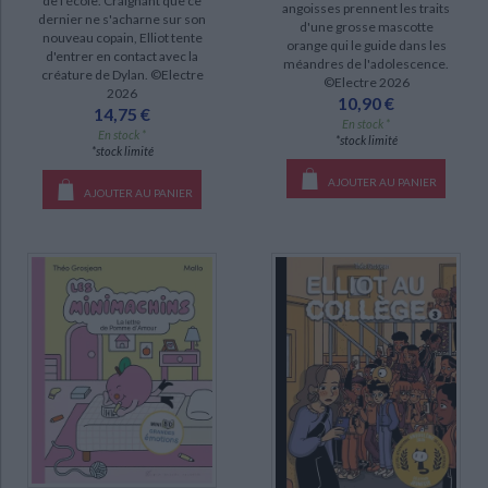
de l'école. Craignant que ce
angoisses prennent les traits
dernier ne s'acharne sur son
d'une grosse mascotte
nouveau copain, Elliot tente
orange qui le guide dans les
DISPONIBILITÉ
d'entrer en contact avec la
méandres de l'adolescence.
créature de Dylan. ©Electre
©Electre 2026
2026
disponible (17)
10,90 €
14,75 €
En stock *
epuise (2)
En stock *
*stock limité
*stock limité
a-paraitre (1)
AJOUTER AU PANIER
AJOUTER AU PANIER
CHARGEMENT...