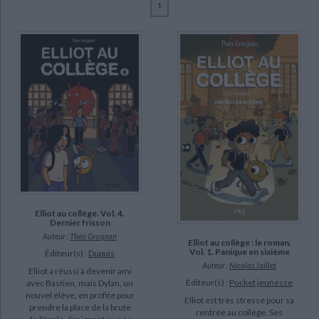
1
Ecologie - Environnement
Danse
Religions - Spiritualités
Bibliothèque de la Pléiade
Critique et histoire littéraire
Grosjean, Théo (20)
Histoire de France
Biographies historiques
Mallo (6)
Classiques scolaires
Littérature ancienne et médiévale
Histoire - Généralités
Histoire des pays
Jaillet, Nicolas (3)
Littérature de voyage
Audio - Livres lus
Riccobono, Anna Maria (3)
Histoire ancienne
Géographie
Littérature en version originale
Humour
Bui, Auriane (2)
Culture scientifique
SUPPORT
livre (20)
SÉRIE
Elliot au collège. Vol. 4.
Dernier frisson
Elliot au collège (4)
Auteur :
Théo Grosjean
Elliot au collège : le roman.
Vol. 1. Panique en sixième
Les Minimachins (4)
Éditeur(s) :
Dupuis
Auteur :
Nicolas Jaillet
Elliot a réussi à devenir ami
Elliot au collège : le roman (3)
Éditeur(s) :
Pocket jeunesse
avec Bastien, mais Dylan, un
L'homme le plus flippé du monde (3)
nouvel élève, en profite pour
Elliot est très stressé pour sa
prendre la place de la brute
rentrée au collège. Ses
Le petit gendarme (1)