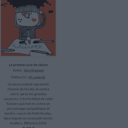
LITTÉRATURE DE VOYAGE
Dictionnaires Français
Histoire moderne
Relations et politiques
internationales
Dictionnaires Bilingues
Récits des voyageurs et des
Histoire contemporaine
explorateurs
Sécurité nationale - Défense
Langues universitaires -
BIOGRAPHIES HISTORIQUES
Dictionnaires et méthodes
ECOLOGIE - ENVIRONNEMENT
Biographies historiques
Méthodes Langues Grand public
Ecologie
Français langues étrangères
HISTOIRE - GÉNÉRALITÉS
Historiographie
Etudes historiques
Généalogie - Héraldique
Franc-maçonnerie
Le premier jour de classe
Auteur :
Taro Miyazawa
Éditeur(s) :
M. Lagarde
Un jeune enfant reprend le
chemin de l'école, le ventre
serré, après les grandes
vacances. C'est le début de cette
histoire qui met en scène un
personnage sympathique et
tendre, cousin du Petit Nicolas,
dans lequel se reconnaîtront les
écoliers. ©Electre 2026