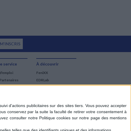
 M'INSCRIS
e service
À découvrir
d'emploi
FeniXX
Partenaires
EDRLab
RetroNews
BnF : portail des métiers
du livre
Cercle de la librairie
Les chèques cadeaux
Mollat
elles telles que des identifiants uniques et des informations