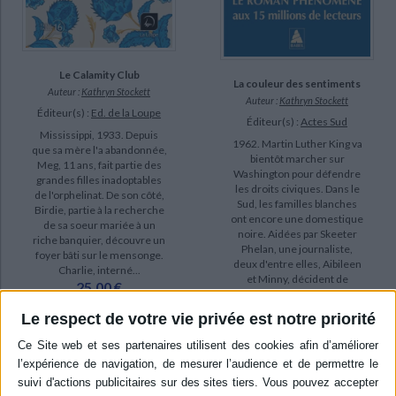
Le Calamity Club
La couleur des sentiments
Auteur :
Kathryn Stockett
Auteur :
Kathryn Stockett
Éditeur(s) :
Ed. de la Loupe
Éditeur(s) :
Actes Sud
Mississippi, 1933. Depuis
1962. Martin Luther King va
que sa mère l'a abandonnée,
bientôt marcher sur
Meg, 11 ans, fait partie des
Washington pour défendre
grandes filles inadoptables
les droits civiques. Dans le
de l'orphelinat. De son côté,
Sud, les familles blanches
Birdie, partie à la recherche
ont encore une domestique
de sa soeur mariée à un
noire. Aidées par Skeeter
riche banquier, découvre un
Phelan, une journaliste,
foyer bâti sur le mensonge.
deux d'entre elles, Aibileen
Charlie, interné...
et Minny, décident de
25,00 €
raconter l...
Disponible chez l'éditeur
10,20 €
Le respect de votre vie privée est notre priorité
En stock
AJOUTER AU PANIER
AJOUTER AU PANIER