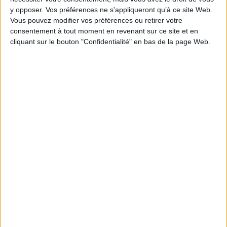
Sud, les familles blanches
Sud, les familles blanches
y opposer. Vos préférences ne s'appliqueront qu’à ce site Web.
ont encore une domestique
ont encore une domestique
noire. Aidées par une
noire. Aidées par une
Vous pouvez modifier vos préférences ou retirer votre
journaliste, deux d'entre
journaliste, deux d'entre
consentement à tout moment en revenant sur ce site et en
elles décident de raconter
elles décident de raconter
cliquant sur le bouton "Confidentialité" en bas de la page Web.
leur vie et sont loin de se
leur vie et sont loin de se
dou...
douter qu...
23,80 €
10,20 €
Indisponible
En stock *
*stock limité
AJOUTER AU PANIER