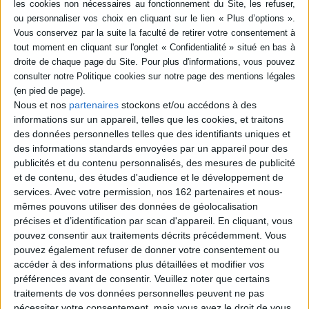
Nous et nos
partenaires
stockons et/ou accédons à des
informations sur un appareil, telles que les cookies, et traitons
des données personnelles telles que des identifiants uniques et
des informations standards envoyées par un appareil pour des
publicités et du contenu personnalisés, des mesures de publicité
et de contenu, des études d'audience et le développement de
services.
Avec votre permission, nos 162 partenaires et nous-
mêmes pouvons utiliser des données de géolocalisation
La couleur des sentiments
La couleur des sentiments
précises et d’identification par scan d'appareil. En cliquant, vous
Auteur :
Kathryn Stockett
Auteur :
Kathryn Stockett
pouvez consentir aux traitements décrits précédemment. Vous
Éditeur(s) :
J. Chambon
Éditeur(s) :
Actes Sud
pouvez également refuser de donner votre consentement ou
accéder à des informations plus détaillées et modifier vos
Mississippi, 1962. Luther
1962. Martin Luther King va
King va bientôt marcher sur
bientôt marcher sur
préférences avant de consentir.
Veuillez noter que certains
Washington pour défendre
Washington pour défendre
traitements de vos données personnelles peuvent ne pas
les droits civiques. Dans le
les droits civiques. Dans le
nécessiter votre consentement, mais vous avez le droit de vous