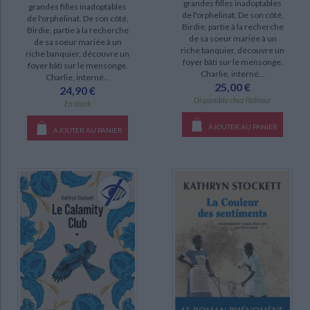
grandes filles inadoptables
grandes filles inadoptables
de l'orphelinat. De son côté,
de l'orphelinat. De son côté,
La couleur des sentiments (2)
Birdie, partie à la recherche
Birdie, partie à la recherche
de sa soeur mariée à un
Le Calamity Club (2)
de sa soeur mariée à un
riche banquier, découvre un
riche banquier, découvre un
foyer bâti sur le mensonge.
foyer bâti sur le mensonge.
Charlie, interné...
DISPONIBILITÉ
Charlie, interné...
25,00 €
24,90 €
Disponible chez l'éditeur
disponible (9)
En stock
epuise (3)
AJOUTER AU PANIER
AJOUTER AU PANIER