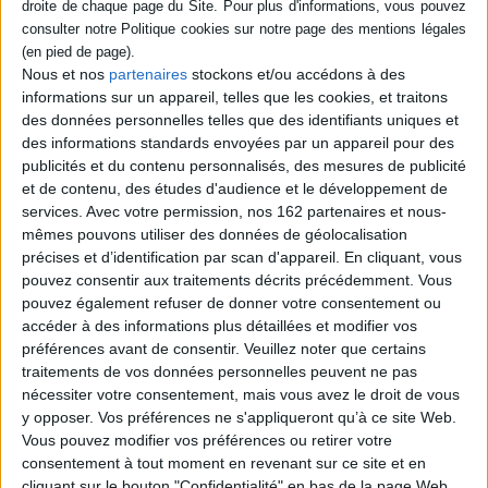
AJOUTER AU PANIER
AJOUTER AU PANIER
Nous et nos
partenaires
stockons et/ou accédons à des
informations sur un appareil, telles que les cookies, et traitons
des données personnelles telles que des identifiants uniques et
des informations standards envoyées par un appareil pour des
publicités et du contenu personnalisés, des mesures de publicité
et de contenu, des études d'audience et le développement de
services.
Avec votre permission, nos 162 partenaires et nous-
mêmes pouvons utiliser des données de géolocalisation
précises et d’identification par scan d'appareil. En cliquant, vous
pouvez consentir aux traitements décrits précédemment. Vous
pouvez également refuser de donner votre consentement ou
accéder à des informations plus détaillées et modifier vos
préférences avant de consentir.
Veuillez noter que certains
traitements de vos données personnelles peuvent ne pas
nécessiter votre consentement, mais vous avez le droit de vous
The department of truth.
Derrière la porte
Vol. 6. Dernières lueurs
y opposer. Vos préférences ne s'appliqueront qu’à ce site Web.
Auteur :
James Tynion
Auteur :
James Tynion
Vous pouvez modifier vos préférences ou retirer votre
Éditeur(s) :
Urban comics
consentement à tout moment en revenant sur ce site et en
Éditeur(s) :
Urban comics
Thom et sa famille
cliquant sur le bouton "Confidentialité" en bas de la page Web.