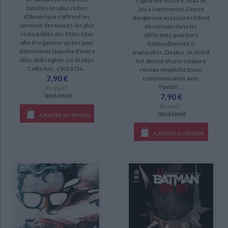
l'ignorent encore, mais le
familles les plus riches
jeu a commencé. Douze
d'Amérique s'offrent les
dangereux assassins rôdent
services des tueurs les plus
désormais dans les
redoutables des Etats-Unis
différents quartiers
afin d'organiser un jeu pour
habituellement si
déterminer laquelle d'entre
tranquilles. De plus, le shérif
elles doit régner sur le pays.
est absent et une coupure
Cette fois, c'est à Oa...
réseau empêche toute
7,90 €
communication avec
l'extéri...
En stock *
7,90 €
*stock limité
En stock *
*stock limité
AJOUTER AU PANIER
AJOUTER AU PANIER