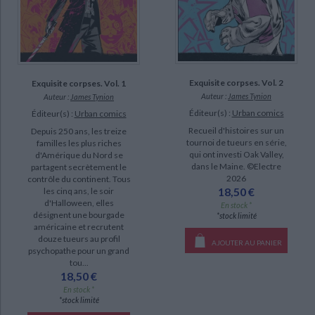
Exquisite corpses. Vol. 2
Exquisite corpses. Vol. 1
Auteur :
James Tynion
Auteur :
James Tynion
Éditeur(s) :
Urban comics
Éditeur(s) :
Urban comics
Recueil d'histoires sur un
Depuis 250 ans, les treize
tournoi de tueurs en série,
familles les plus riches
qui ont investi Oak Valley,
d'Amérique du Nord se
dans le Maine. ©Electre
partagent secrètement le
2026
contrôle du continent. Tous
18,50 €
les cinq ans, le soir
d'Halloween, elles
En stock *
désignent une bourgade
*stock limité
américaine et recrutent
douze tueurs au profil
AJOUTER AU PANIER
psychopathe pour un grand
tou...
18,50 €
En stock *
*stock limité