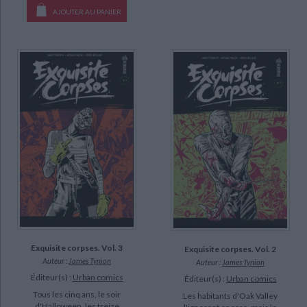
AJOUTER AU PANIER
Exquisite corpses. Vol. 3
Exquisite corpses. Vol. 2
Auteur :
James Tynion
Auteur :
James Tynion
Éditeur(s) :
Urban comics
Éditeur(s) :
Urban comics
Tous les cinq ans, le soir
Les habitants d'Oak Valley
d'Halloween, les treize