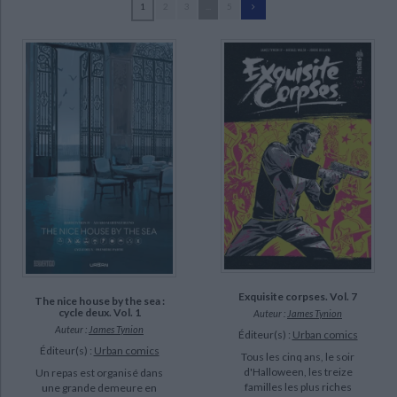
1
2
3
...
5
Ecologie - Environnement
Danse
Religions - Spiritualités
Bibliothèque de la Pléiade
Critique et histoire littéraire
Tynion, James (120)
Histoire de France
Biographies historiques
Le Dain, Maxime (43)
Classiques scolaires
Littérature ancienne et médiévale
Histoire - Généralités
Histoire des pays
Snyder, Scott (27)
Littérature de voyage
Audio - Livres lus
Vicky, Jérôme (24)
Histoire ancienne
Géographie
Littérature en version originale
Humour
Bellaire, Jordie (20)
Culture scientifique
Davier, Thomas (15)
Dell'Edera, Werther (15)
Muerto, Miquel (15)
SUPPORT
livre (115)
Exquisite corpses. Vol. 7
The nice house by the sea :
cycle deux. Vol. 1
Auteur :
James Tynion
poche (4)
Auteur :
James Tynion
Éditeur(s) :
Urban comics
revue (1)
Éditeur(s) :
Urban comics
Tous les cinq ans, le soir
d'Halloween, les treize
Un repas est organisé dans
familles les plus riches
SÉRIE
une grande demeure en