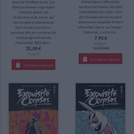
d'Amérique s'offrent les
bord de Méditerranée. Les
services des tueurs les plus
douze convives regroupés
Something is killing the children (13)
redoutables des Etats-Unis
sont des géants de
afin d'organiser un jeu pour
Exquisite corpses (9)
l'industrie et du savoir qui
déterminer laquelle d'entre
ont accepté d'abandonner
Batman detective comics (8)
elles doit régner sur le pays.
leur vie ainsi que leurs
Cette fois, c'est à Oa...
proches afin de survivre à la
The department of truth (7)
7,90 €
mort programmée de
l'humanité. ©Electre...
En stock *
Batman (6)
25,00 €
*stock limité
Batman & les Tortues ninja (6)
En stock
AJOUTER AU PANIER
New justice (6)
AJOUTER AU PANIER
Justice league dark (4)
DISPONIBILITÉ
disponible (64)
epuise (46)
a-paraitre (7)
CHARGEMENT...
manquant (3)