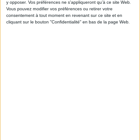
Indisponible
y opposer. Vos préférences ne s'appliqueront qu’à ce site Web.
Vous pouvez modifier vos préférences ou retirer votre
consentement à tout moment en revenant sur ce site et en
1
cliquant sur le bouton "Confidentialité" en bas de la page Web.
Découvrez nos Newsletters Mollat !
JE M'INSCRIS
Informations pratiques
Conditions d'utilisation du site
Qui sommes-nous
Mentions Légales
Frais de port & Livraison
Conditions Générales de Vente
À votre service
Offres d'emploi