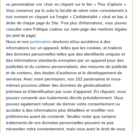
Nous et nos
partenaires
stockons et/ou accédons à des
informations sur un appareil, telles que les cookies, et traitons
des données personnelles telles que des identifiants uniques et
des informations standards envoyées par un appareil pour des
publicités et du contenu personnalisés, des mesures de publicité
et de contenu, des études d'audience et le développement de
Le maschere ellenistiche
della tragedia greca
services.
Avec votre permission, nos 162 partenaires et nous-
Auteur :
Luigi Bernabò Brea
mêmes pouvons utiliser des données de géolocalisation
Éditeur(s) :
Centre Jean-
précises et d’identification par scan d'appareil. En cliquant, vous
Bérard
pouvez consentir aux traitements décrits précédemment. Vous
Une étude historique et
pouvez également refuser de donner votre consentement ou
archéologique des masques
accéder à des informations plus détaillées et modifier vos
de pierre utilisés dans la
préférences avant de consentir.
Veuillez noter que certains
tragédie grecque par les
acteurs. ©Electre 2026
traitements de vos données personnelles peuvent ne pas
13,00 €
nécessiter votre consentement, mais vous avez le droit de vous