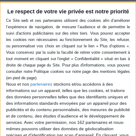
de la terraformation de
planètes habitables grâce à
disponible (3)
Le respect de votre vie privée est notre priorité
une automatisation
epuise (1)
croissante de la production,
à l'évolution du design et de
la planification. ©Electre
2026
12,00 €
Expédié sous 10 à 15 j.
AJOUTER AU PANIER
Nous et nos
partenaires
stockons et/ou accédons à des
informations sur un appareil, telles que les cookies, et traitons
des données personnelles telles que des identifiants uniques et
des informations standards envoyées par un appareil pour des
publicités et du contenu personnalisés, des mesures de publicité
et de contenu, des études d'audience et le développement de
services.
Avec votre permission, nos 162 partenaires et nous-
mêmes pouvons utiliser des données de géolocalisation
précises et d’identification par scan d'appareil. En cliquant, vous