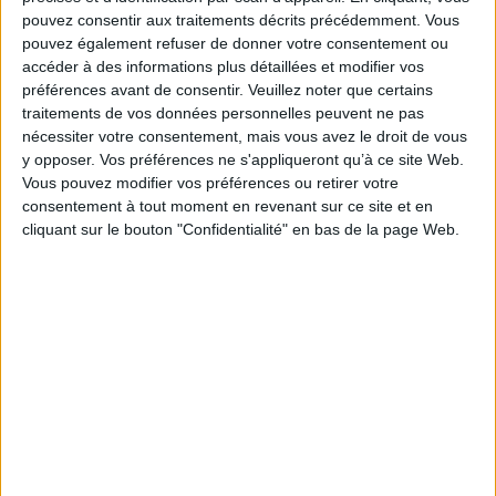
pouvez consentir aux traitements décrits précédemment. Vous
pouvez également refuser de donner votre consentement ou
The Stack On Software and
Sovereignty
accéder à des informations plus détaillées et modifier vos
Auteur :
Benjamin H. Bratton
Le stack : plateformes,
préférences avant de consentir.
Veuillez noter que certains
logiciel et souveraineté
Éditeur(s) :
MIT Press
traitements de vos données personnelles peuvent ne pas
Auteur :
Benjamin H. Bratton
nécessiter votre consentement, mais vous avez le droit de vous
42,00 €
Éditeur(s) :
UGA éditions
y opposer. Vos préférences ne s'appliqueront qu’à ce site Web.
Expédié sous 10 à 15 j.
Un nouveau regard sur
Vous pouvez modifier vos préférences ou retirer votre
Internet qui réintroduit la
AJOUTER AU PANIER
consentement à tout moment en revenant sur ce site et en
verticalité des rapports de
cliquant sur le bouton "Confidentialité" en bas de la page Web.
domination et de
souveraineté dans
l'immanence des relations
en réseaux. Le stack est
conçu comme un
empilement en six strates
dont les régimes de
souveraineté se
superposent et
s'imbriquen...
25,00 €
Disponible chez l'éditeur
AJOUTER AU PANIER