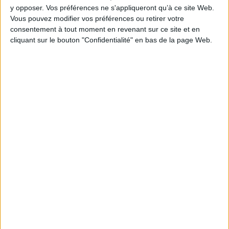
y opposer. Vos préférences ne s'appliqueront qu’à ce site Web.
Vous pouvez modifier vos préférences ou retirer votre
consentement à tout moment en revenant sur ce site et en
cliquant sur le bouton "Confidentialité" en bas de la page Web.
Théorie de la restauration
Auteur :
Cesare Brandi
VIAJE A LA GRECIA
Éditeur(s) :
Allia
ANTIGUA
Auteur :
Brandi, Cesare (1906-
Fondateur en 1939 de
1988)
l'Institut central de
restauration de Rome, C.
Éditeur(s) :
Castellano
Brandi livre ses réflexions
17,31 €
sur le principe de la
Expédié sous 10 à 15 j.
restauration : les notions
d'unité potentielle, le rapport
spécifique entre matière et
AJOUTER AU PANIER
image, le problème de la