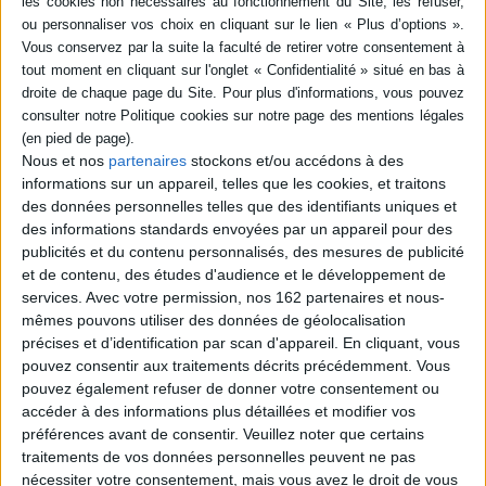
gardes
Auteur :
Cesare Brandi
Éditeur(s) :
Rue d'Ulm
Théorie de la restauration
Réflexions de l'historien et
Auteur :
Cesare Brandi
philosophe de l'art italien sur
Éditeur(s) :
Editions du
l'avant-garde. Il prophétise,
patrimoine
plus d'un demi-siècle avant
Ecole nationale du
leur réalisation, la fin des
Nous et nos
partenaires
stockons et/ou accédons à des
patrimoine
avant-gardes, le retour de la
informations sur un appareil, telles que les cookies, et traitons
peinture figurative,
Fondateur en 1939 de
des données personnelles telles que des identifiants uniques et
l'obsolescence du débat
l'Institut central de
entre abstraction et
des informations standards envoyées par un appareil pour des
restauration de Rome, C.
figuration ou encore l'...
publicités et du contenu personnalisés, des mesures de publicité
Brandi livre ses réfléxions
18,00 €
sur le principe de la
et de contenu, des études d'audience et le développement de
Expédié sous 10 à 15 j.
restauration : les notions
services.
Avec votre permission, nos 162 partenaires et nous-
d'unité potentielle, le rapport
mêmes pouvons utiliser des données de géolocalisation
spécifique entre matière et
AJOUTER AU PANIER
précises et d’identification par scan d'appareil. En cliquant, vous
image, le problème de la
conservation préventive,
pouvez consentir aux traitements décrits précédemment. Vous
etc. Ouvrage...
pouvez également refuser de donner votre consentement ou
19,00 €
accéder à des informations plus détaillées et modifier vos
Indisponible
préférences avant de consentir.
Veuillez noter que certains
traitements de vos données personnelles peuvent ne pas
nécessiter votre consentement, mais vous avez le droit de vous