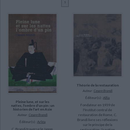
1
Ecologie - Environnement
Danse
Religions - Spiritualités
Bibliothèque de la Pléiade
Critique et histoire littéraire
Brandi, Cesare (7)
Histoire de France
Biographies historiques
Baccelli, Monique (3)
Classiques scolaires
Littérature ancienne et médiévale
Histoire - Généralités
Histoire des pays
Alain Madeleine-Perdrillat (1)
Littérature de voyage
Audio - Livres lus
Brandi, Cesare (1906-1988) (1)
Histoire ancienne
Géographie
Littérature en version originale
Humour
Carraud, Christophe (1)
Culture scientifique
CHARGEMENT...
Cohn, Danièle (1)
D'Angelo, Paolo (1)
Dazord, Cécile (1)
SUPPORT
Théorie de la restauration
Auteur :
Cesare Brandi
livre (8)
Éditeur(s) :
Allia
Pleine lune, et sur les
Fondateur en 1939 de
nattes, l'ombre d'un pin : un
SÉRIE
historien de l'art en Asie
l'Institut central de
restauration de Rome, C.
Auteur :
Cesare Brandi
Brandi livre ses réflexions
Éditeur(s) :
Arléa
sur le principe de la
DISPONIBILITÉ
C. Brandi traverse le Japon,
restauration : la notion