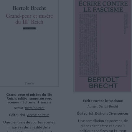
Grand-peur et misère du IIIe
Reich : édition annotée avec
Ecrire contre le fascisme
scènes inédites en français
Auteur :
Bertolt Brecht
Auteur :
Bertolt Brecht
Éditeur(s) :
Editions Divergences
Éditeur(s) :
Arche éditeur
Une compilation de poèmes, de
Une trentaine de courtes scènes
pièces de théâtre et d'essais
inspirées de la réalité de la
politiques rédigés par l'auteur