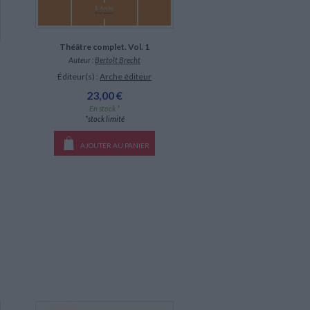
Théâtre complet. Vol. 1
Auteur :
Bertolt Brecht
Éditeur(s) :
Arche éditeur
23,00 €
En stock *
*stock limité
AJOUTER AU PANIER