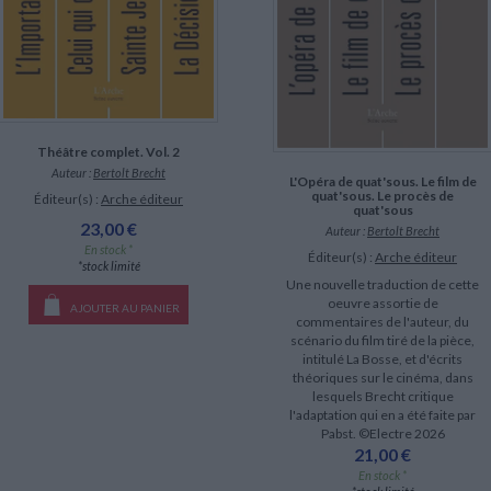
Théâtre complet. Vol. 2
Auteur :
Bertolt Brecht
L'Opéra de quat'sous. Le film de
quat'sous. Le procès de
Éditeur(s) :
Arche éditeur
quat'sous
23,00 €
Auteur :
Bertolt Brecht
En stock *
Éditeur(s) :
Arche éditeur
*stock limité
Une nouvelle traduction de cette
oeuvre assortie de
AJOUTER AU PANIER
commentaires de l'auteur, du
scénario du film tiré de la pièce,
intitulé La Bosse, et d'écrits
théoriques sur le cinéma, dans
lesquels Brecht critique
l'adaptation qui en a été faite par
Pabst. ©Electre 2026
21,00 €
En stock *