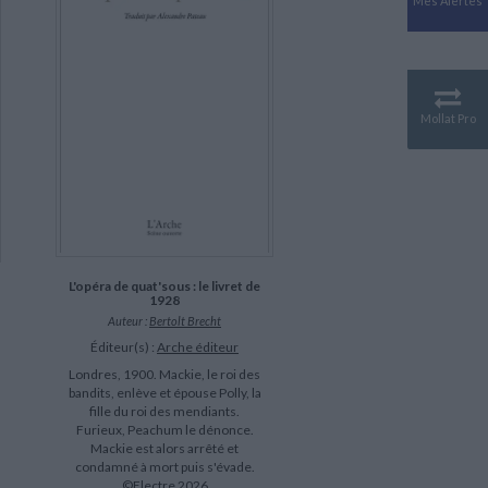
Mes Alertes
Antiquité
Mythologies
GÉOGRAPHIE
Géographie - Démographie -
Territoire
Mollat Pro
CULTURE SCIENTIFIQUE
Essais scientifique
Astronomie
L'opéra de quat'sous : le livret de
1928
Auteur :
Bertolt Brecht
Éditeur(s) :
Arche éditeur
Londres, 1900. Mackie, le roi des
bandits, enlève et épouse Polly, la
fille du roi des mendiants.
Furieux, Peachum le dénonce.
Mackie est alors arrêté et
condamné à mort puis s'évade.
©Electre 2026