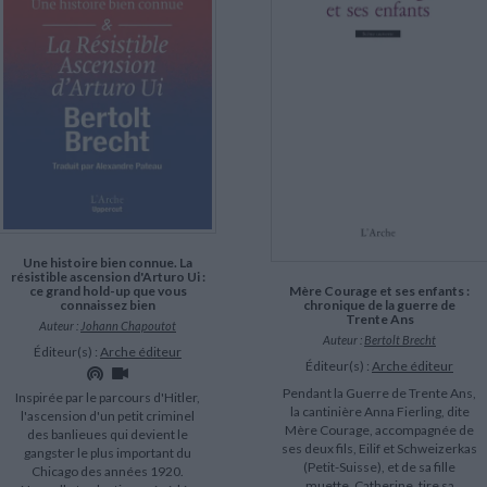
LITTÉRATURE DE VOYAGE
Dictionnaires Français
Histoire moderne
Relations et politiques
internationales
Dictionnaires Bilingues
Récits des voyageurs et des
Histoire contemporaine
explorateurs
Sécurité nationale - Défense
Langues universitaires -
BIOGRAPHIES HISTORIQUES
Dictionnaires et méthodes
ECOLOGIE - ENVIRONNEMENT
Biographies historiques
Méthodes Langues Grand public
Ecologie
Français langues étrangères
HISTOIRE - GÉNÉRALITÉS
Historiographie
Etudes historiques
Généalogie - Héraldique
Franc-maçonnerie
CHARGEMENT...
Une histoire bien connue. La
résistible ascension d'Arturo Ui :
Mère Courage et ses enfants :
ce grand hold-up que vous
chronique de la guerre de
connaissez bien
Trente Ans
Auteur :
Johann Chapoutot
Auteur :
Bertolt Brecht
Éditeur(s) :
Arche éditeur
Éditeur(s) :
Arche éditeur
Pendant la Guerre de Trente Ans,
Inspirée par le parcours d'Hitler,
la cantinière Anna Fierling, dite
l'ascension d'un petit criminel
Mère Courage, accompagnée de
des banlieues qui devient le
ses deux fils, Eilif et Schweizerkas
gangster le plus important du
(Petit-Suisse), et de sa fille
Chicago des années 1920.
muette, Catherine, tire sa