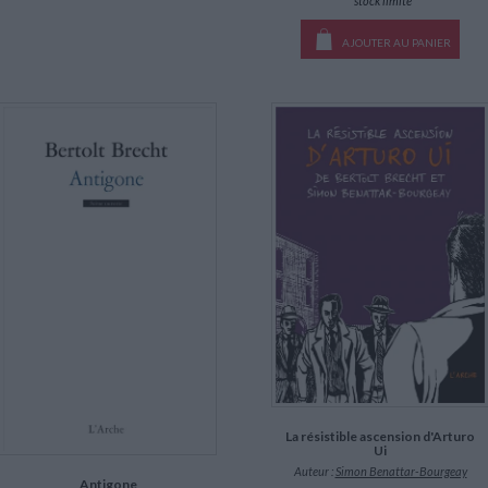
*stock limité
AJOUTER AU PANIER
La résistible ascension d'Arturo
Ui
Auteur :
Simon Benattar-Bourgeay
Antigone