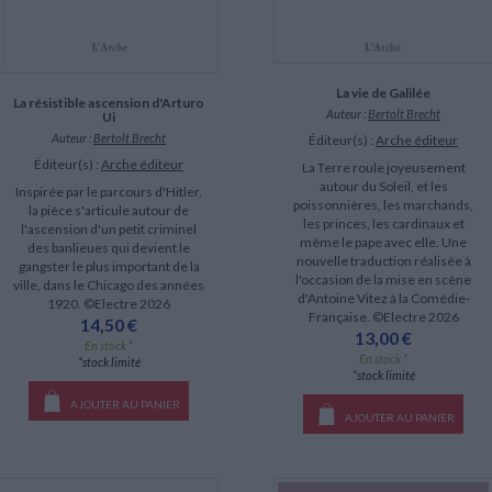
La vie de Galilée
La résistible ascension d'Arturo
Auteur :
Bertolt Brecht
Ui
Auteur :
Bertolt Brecht
Éditeur(s) :
Arche éditeur
Éditeur(s) :
Arche éditeur
La Terre roule joyeusement
autour du Soleil, et les
Inspirée par le parcours d'Hitler,
poissonnières, les marchands,
la pièce s'articule autour de
les princes, les cardinaux et
l'ascension d'un petit criminel
même le pape avec elle. Une
des banlieues qui devient le
nouvelle traduction réalisée à
gangster le plus important de la
l'occasion de la mise en scène
ville, dans le Chicago des années
d'Antoine Vitez à la Comédie-
1920. ©Electre 2026
Française. ©Electre 2026
14,50 €
13,00 €
En stock *
En stock *
*stock limité
*stock limité
AJOUTER AU PANIER
AJOUTER AU PANIER