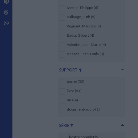
Pinterest
Techniques de construction
SCIENCE FICTION ET FANTASY
Vie familiale
Disciplines paramédicales
Ivernel, Philippe (6)
Matériaux de l’architecture
Littérature SF et Fantasy
Threads
Ouvrages Généraux
Urbanisme
SOCIOLOGIE
Ballangé, Ruth (5)
Sociologie générale
Whatsapp
Regnaut, Maurice (5)
Travail social
Santé et société
Badia, Gilbert (4)
Valentin, Jean-Marie (4)
ETHNOLOGIE
Anthropologie
Besson, Jean-Louis (3)
Ethnologie par pays
SUPPORT
poche (52)
livre (51)
IAD (4)
document-audio (1)
SÉRIE
Théâtre complet (9)