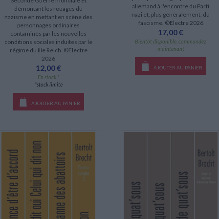
Seconde Guerre mondiale et
allemand à l'encontre du Parti
démontant les rouages du
nazi et, plus généralement, du
nazisme en mettant en scène des
fascisme. ©Electre 2026
personnages ordinaires
17,00 €
contaminés par les nouvelles
conditions sociales induites par le
Bientôt disponible, commandez
maintenant
régime du IIIe Reich. ©Electre
2026
12,00 €
AJOUTER AU PANIER
En stock *
*stock limité
AJOUTER AU PANIER