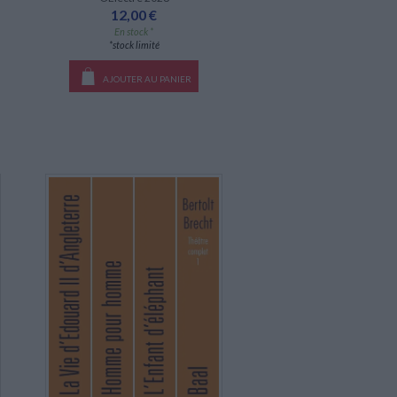
12,00 €
En stock *
*stock limité
AJOUTER AU PANIER