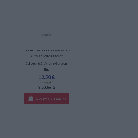
Le cercle de craie caucasien
Auteur :
Bertolt Brecht
Éditeur(s) :
Arche éditeur
12,50 €
En stock *
*stock limité
AJOUTER AU PANIER