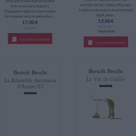
Nouvelle traduction précédée
carriole sur les routes d'Europe.
d'un essai dans lequel J.
La pièce commence au printemps
Chapoutot replace l'oeuvre dans
1624, alors...
le contexte de la montée du n...
12,00 €
17,00 €
En stock *
En stock
*stock limité
AJOUTER AU PANIER
AJOUTER AU PANIER