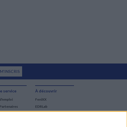
 M'INSCRIS
e service
À découvrir
d'emploi
FeniXX
Partenaires
EDRLab
RetroNews
BnF : portail des métiers
du livre