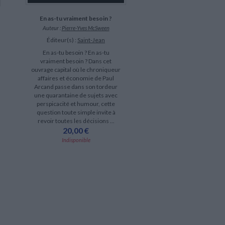
En as-tu vraiment besoin ?
Auteur :
Pierre-Yves McSween
Éditeur(s) :
Saint-Jean
En as-tu besoin ? En as-tu
vraiment besoin ? Dans cet
ouvrage capital où le chroniqueur
affaires et économie de Paul
Arcand passe dans son tordeur
une quarantaine de sujets avec
perspicacité et humour, cette
question toute simple invite à
revoir toutes les décisions ...
20,00 €
Indisponible