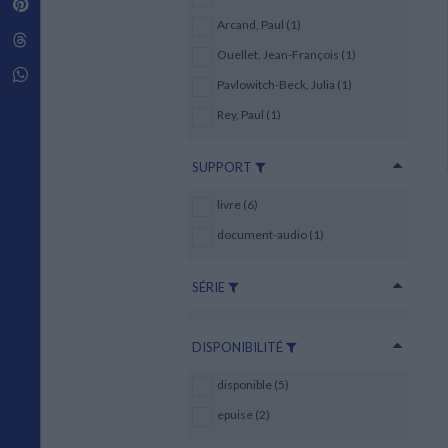
Pinterest
Techniques de construction
SCIENCE FICTION ET FANTASY
Vie familiale
Disciplines paramédicales
Arcand, Paul (1)
Matériaux de l’architecture
Littérature SF et Fantasy
Threads
Ouvrages Généraux
Urbanisme
SOCIOLOGIE
Ouellet, Jean-François (1)
Sociologie générale
Whatsapp
Pavlowitch-Beck, Julia (1)
Travail social
Santé et société
Rey, Paul (1)
ETHNOLOGIE
SUPPORT
Anthropologie
Ethnologie par pays
livre (6)
document-audio (1)
SÉRIE
DISPONIBILITÉ
disponible (5)
epuise (2)