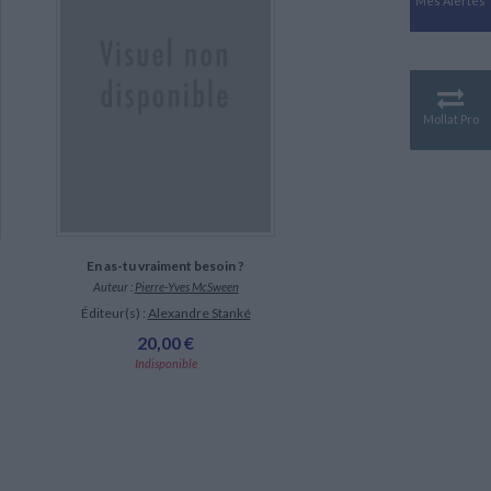
Mes Alertes
Antiquité
Mythologies
GÉOGRAPHIE
Géographie - Démographie -
Territoire
Mollat Pro
CULTURE SCIENTIFIQUE
Essais scientifique
Astronomie
En as-tu vraiment besoin ?
Auteur :
Pierre-Yves McSween
Éditeur(s) :
Alexandre Stanké
20,00 €
Indisponible