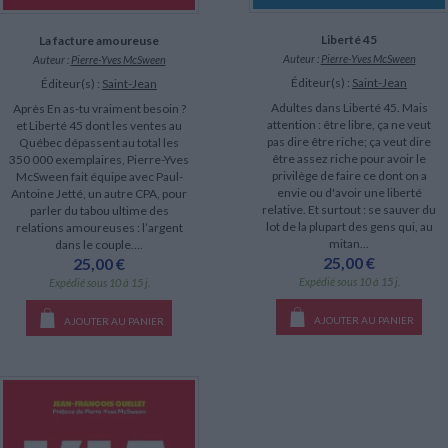
Liberté 45
La facture amoureuse
Auteur :
Pierre-Yves McSween
Auteur :
Pierre-Yves McSween
Éditeur(s) :
Saint-Jean
Éditeur(s) :
Saint-Jean
Adultes dans Liberté 45. Mais
Après En as-tu vraiment besoin ?
attention : être libre, ça ne veut
et Liberté 45 dont les ventes au
pas dire être riche; ça veut dire
Québec dépassent au total les
être assez riche pour avoir le
350 000 exemplaires, Pierre-Yves
privilège de faire ce dont on a
McSween fait équipe avec Paul-
envie ou d'avoir une liberté
Antoine Jetté, un autre CPA, pour
relative. Et surtout : se sauver du
parler du tabou ultime des
lot de la plupart des gens qui, au
relations amoureuses : l’argent
mitan...
dans le couple....
25,00 €
25,00 €
Expédié sous 10 à 15 j.
Expédié sous 10 à 15 j.
AJOUTER AU PANIER
AJOUTER AU PANIER