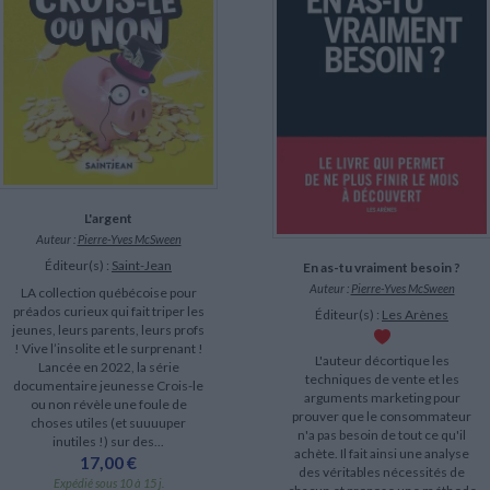
LITTÉRATURE DE VOYAGE
Dictionnaires Français
Histoire moderne
Relations et politiques
internationales
Dictionnaires Bilingues
Récits des voyageurs et des
Histoire contemporaine
explorateurs
Sécurité nationale - Défense
Langues universitaires -
CHARGEMENT...
BIOGRAPHIES HISTORIQUES
Dictionnaires et méthodes
ECOLOGIE - ENVIRONNEMENT
Biographies historiques
Méthodes Langues Grand public
Ecologie
Français langues étrangères
HISTOIRE - GÉNÉRALITÉS
Historiographie
Etudes historiques
Généalogie - Héraldique
L'argent
Franc-maçonnerie
Auteur :
Pierre-Yves McSween
Éditeur(s) :
Saint-Jean
En as-tu vraiment besoin ?
Auteur :
Pierre-Yves McSween
LA collection québécoise pour
préados curieux qui fait triper les
Éditeur(s) :
Les Arènes
jeunes, leurs parents, leurs profs
! Vive l’insolite et le surprenant !
L'auteur décortique les
Lancée en 2022, la série
techniques de vente et les
documentaire jeunesse Crois-le
arguments marketing pour
ou non révèle une foule de
prouver que le consommateur
choses utiles (et suuuuper
n'a pas besoin de tout ce qu'il
inutiles !) sur des...
achète. Il fait ainsi une analyse
17,00 €
des véritables nécessités de
Expédié sous 10 à 15 j.