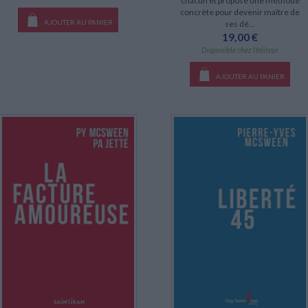
chacun et propose une méthode
concrète pour devenir maître de
AJOUTER AU PANIER
ses dé...
19,00 €
Disponible chez l'éditeur
AJOUTER AU PANIER