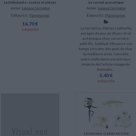
La Débutante : contes et pièces
Le cornet acoustique
Auteur :
Leonora Carrington
Auteur :
Leonora Carrington
Éditeur(s) :
Flammarion
Éditeur(s) :
Flammarion
16,70 €
La narratrice, Marian Leatherby,
Indisponible
est âgée de plus de 90 ans et vit
au Mexique chez son arrière-
petit-fils, Galahad. Elle passe son
temps à tricoter des poils de chat.
Sa meilleure amie, Carmella,
autre vieille dame excentrique,
inspirée de l'artiste espagnole
Remedio...
5,40 €
Indisponible