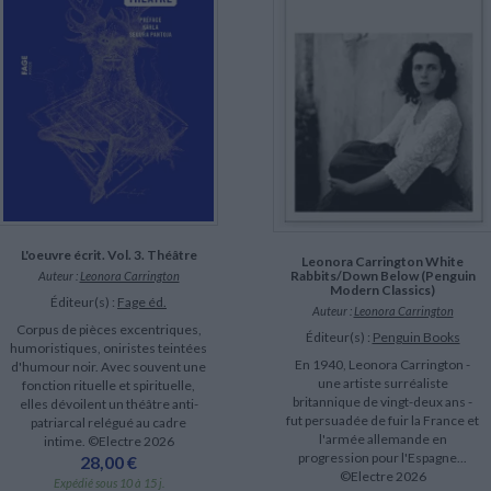
L'oeuvre écrit. Vol. 3. Théâtre
Leonora Carrington White
Rabbits/Down Below (Penguin
Auteur :
Leonora Carrington
Modern Classics)
Éditeur(s) :
Fage éd.
Auteur :
Leonora Carrington
Corpus de pièces excentriques,
Éditeur(s) :
Penguin Books
humoristiques, oniristes teintées
En 1940, Leonora Carrington -
d'humour noir. Avec souvent une
une artiste surréaliste
fonction rituelle et spirituelle,
britannique de vingt-deux ans -
elles dévoilent un théâtre anti-
fut persuadée de fuir la France et
patriarcal relégué au cadre
l'armée allemande en
intime. ©Electre 2026
progression pour l'Espagne...
28,00 €
©Electre 2026
Expédié sous 10 à 15 j.