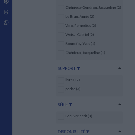
Pinterest
Techniques de construction
SCIENCE FICTION ET FANTASY
Vie familiale
Disciplines paramédicales
Chénieux-Gendron, Jacqueline (2)
Matériaux de l’architecture
Littérature SF et Fantasy
Threads
Ouvrages Généraux
Urbanisme
SOCIOLOGIE
Le Brun, Annie (2)
Sociologie générale
Whatsapp
Varo, Remedios (2)
Travail social
Santé et société
Weisz, Gabriel (2)
Bonnefoy, Yves (1)
ETHNOLOGIE
Anthropologie
Chénieux, Jacqueline (1)
Ethnologie par pays
SUPPORT
livre (17)
poche (3)
SÉRIE
L'oeuvre écrit (3)
DISPONIBILITÉ