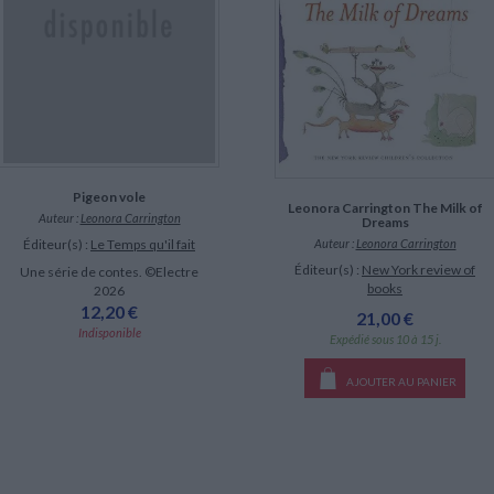
Pigeon vole
Leonora Carrington The Milk of
Auteur :
Leonora Carrington
Dreams
Auteur :
Leonora Carrington
Éditeur(s) :
Le Temps qu'il fait
Éditeur(s) :
New York review of
Une série de contes. ©Electre
books
2026
12,20 €
21,00 €
Indisponible
Expédié sous 10 à 15 j.
AJOUTER AU PANIER