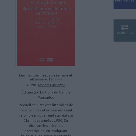
Mes Alertes
Antiquité
Mythologies
GÉOGRAPHIE
Géographie - Démographie -
Territoire
Mollat Pro
CULTURE SCIENTIFIQUE
Essais scientifique
Astronomie
Les magiciennes : surréalisme et
alchimie au féminin
Auteur :
Leonora Carrington
Éditeur(s) :
Editions du Centre
Pompidou
Recueil de 19 textes littéraires de
trois peintres et écrivaines ayant
rejoint le mouvement surréaliste
à la fin des années 1930. En
étudiant les sciences
ésotériques, en pratiquant
l'alchimie, en expérimentant le