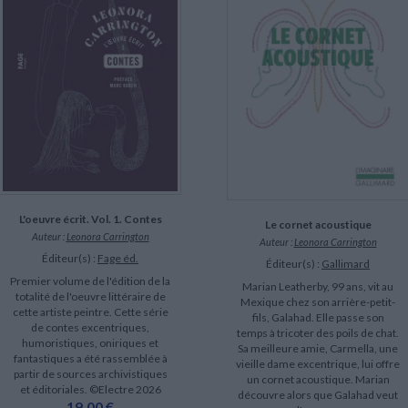
LITTÉRATURE DE VOYAGE
Dictionnaires Français
Histoire moderne
Relations et politiques
internationales
Dictionnaires Bilingues
Récits des voyageurs et des
Histoire contemporaine
explorateurs
Sécurité nationale - Défense
Langues universitaires -
BIOGRAPHIES HISTORIQUES
Dictionnaires et méthodes
ECOLOGIE - ENVIRONNEMENT
Biographies historiques
Méthodes Langues Grand public
Ecologie
Français langues étrangères
HISTOIRE - GÉNÉRALITÉS
Historiographie
Etudes historiques
Généalogie - Héraldique
Franc-maçonnerie
CHARGEMENT...
L'oeuvre écrit. Vol. 1. Contes
Le cornet acoustique
Auteur :
Leonora Carrington
Auteur :
Leonora Carrington
Éditeur(s) :
Fage éd.
Éditeur(s) :
Gallimard
Premier volume de l'édition de la
Marian Leatherby, 99 ans, vit au
totalité de l'oeuvre littéraire de
Mexique chez son arrière-petit-
cette artiste peintre. Cette série
fils, Galahad. Elle passe son
de contes excentriques,
temps à tricoter des poils de chat.
humoristiques, oniriques et
Sa meilleure amie, Carmella, une
fantastiques a été rassemblée à
vieille dame excentrique, lui offre
partir de sources archivistiques
un cornet acoustique. Marian
et éditoriales. ©Electre 2026
découvre alors que Galahad veut
19,00 €