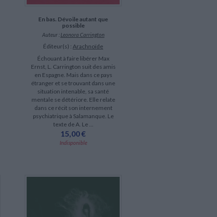
En bas. Dévoile autant que
possible
Auteur :
Leonora Carrington
Éditeur(s) :
Arachnoïde
Échouant à faire libérer Max
Ernst, L. Carrington suit des amis
en Espagne. Mais dans ce pays
étranger et se trouvant dans une
situation intenable, sa santé
mentale se détériore. Elle relate
dans ce récit son internement
psychiatrique à Salamanque. Le
texte de A. Le ...
15,00 €
Indisponible