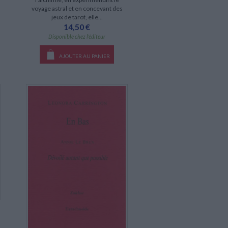
voyage astral et en concevant des
jeux de tarot, elle...
14,50 €
Disponible chez l'éditeur
AJOUTER AU PANIER