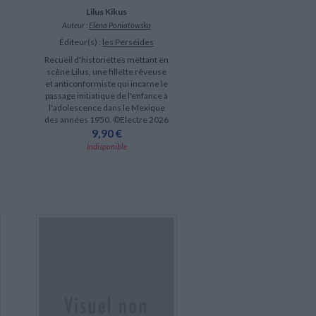
Lilus Kikus
Auteur :
Elena Poniatowska
Éditeur(s) :
les Perséides
Recueil d'historiettes mettant en
scène Lilus, une fillette rêveuse
et anticonformiste qui incarne le
passage initiatique de l'enfance à
l'adolescence dans le Mexique
des années 1950. ©Electre 2026
9,90 €
Indisponible