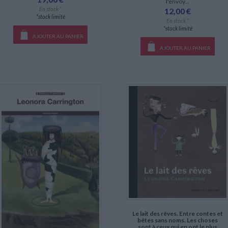
l'envoy...
En stock *
12,00 €
*stock limité
En stock *
*stock limité
AJOUTER AU PANIER
AJOUTER AU PANIER
Le lait des rêves. Entre contes et
bêtes sans noms. Les choses
sont à ceux qui en ont le plus