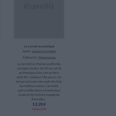
Le cornet acoustique
Auteur :
Leonora Carrington
Éditeur(s) :
Flammarion
La narratrice, Marian Leatherby,
est âgée de plus de 9O ans et vit
au Mexique chez son arrière-
petit-fils, Galahad. Elle passe son
temps à tricoter des poils de chat.
Sa meilleure amie, Carmella,
autre vieille dame excentrique,
inspirée de l'artiste espagnole
Remedio...
12,20 €
Indisponible