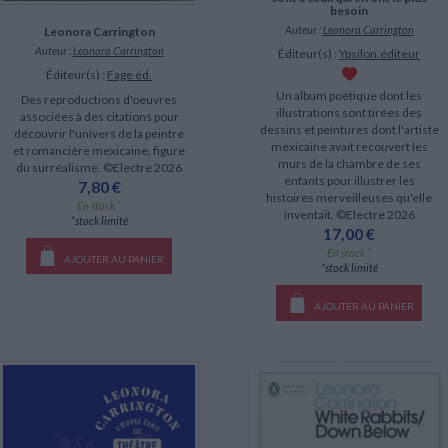
besoin
Auteur :
Leonora Carrington
Leonora Carrington
Auteur :
Leonora Carrington
Éditeur(s) :
Ypsilon.éditeur
Éditeur(s) :
Fage éd.
Un album poétique dont les
Des reproductions d'oeuvres
illustrations sont tirées des
associées à des citations pour
dessins et peintures dont l'artiste
découvrir l'univers de la peintre
mexicaine avait recouvert les
et romancière mexicaine, figure
murs de la chambre de ses
du surréalisme. ©Electre 2026
enfants pour illustrer les
7,80 €
histoires merveilleuses qu'elle
En stock *
inventait. ©Electre 2026
*stock limité
17,00 €
En stock *
AJOUTER AU PANIER
*stock limité
AJOUTER AU PANIER