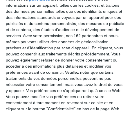
informations sur un appareil, telles que les cookies, et traitons
des données personnelles telles que des identifiants uniques et
des informations standards envoyées par un appareil pour des
publicités et du contenu personnalisés, des mesures de publicité
et de contenu, des études d'audience et le développement de
services.
Avec votre permission, nos 162 partenaires et nous-
mêmes pouvons utiliser des données de géolocalisation
précises et d’identification par scan d'appareil. En cliquant, vous
pouvez consentir aux traitements décrits précédemment. Vous
pouvez également refuser de donner votre consentement ou
L'épopée de la franc-
accéder à des informations plus détaillées et modifier vos
maçonnerie : coffret tomes
1 à 3
préférences avant de consentir.
Veuillez noter que certains
Éditeur(s) :
Glénat
traitements de vos données personnelles peuvent ne pas
nécessiter votre consentement, mais vous avez le droit de vous
L'incroyable histoire des
Coffret réunissant les trois
grands traîtres
premiers tomes de cette
y opposer. Vos préférences ne s'appliqueront qu’à ce site Web.
Auteur :
Didier Convard
série relatant l'histoire de la
Vous pouvez modifier vos préférences ou retirer votre
franc-maçonnerie. ©Electre
Éditeur(s) :
Les Arènes
consentement à tout moment en revenant sur ce site et en
2026
De la Rome antique au XXIe
cliquant sur le bouton "Confidentialité" en bas de la page Web.
45,00 €
siècle, les traîtres
En stock *
méconnus ou célèbres ici
*stock limité
réunis rivalisent
d'ingéniosité dans la