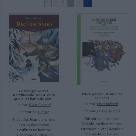
1
2
3
...
12
Ecologie - Environnement
Danse
Religions - Spiritualités
Bibliothèque de la Pléiade
Critique et histoire littéraire
Convard, Didier (266)
Histoire de France
Biographies historiques
Falque, Denis (44)
Classiques scolaires
Littérature ancienne et médiévale
Histoire - Généralités
Histoire des pays
Gine (43)
Littérature de voyage
Audio - Livres lus
Adam, Eric (33)
Histoire ancienne
Géographie
Littérature en version originale
Humour
Boisserie, Pierre (23)
Culture scientifique
Juillard, André (23)
Paul (21)
Cesano, Angélique (18)
SUPPORT
Le triangle secret.
L'incroyable histoire des
Rectificando. Vol. 4. Pour
sciences
livre (245)
quelques barils de plus...
Auteur :
Pierre Boisserie
Auteur :
Didier Convard
poche (15)
Éditeur(s) :
Les Arènes
Éditeur(s) :
Glénat
coffret (6)
L'histoire des sciences
En Alaska, Jean Nomane et
(chimie, mathématiques,
son équipe tentent
astronomie, etc.) depuis le
d'exfiltrer un homme.
SÉRIE
VIe siècle av. J.-C. est
Surnommé l'Indien, ce