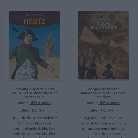
Le triangle secret. Hertz.
L'épopée de la franc-
Vol. 5. La troisième mort de
maçonnerie. Vol. 8. Le rêve
l'Empereur
d'Orient
Auteur :
Didier Convard
Auteur :
Didier Convard
Éditeur(s) :
Glénat
Éditeur(s) :
Glénat
1821, île de Sainte-Hélène :
Egypte, 1798. Le jeune
la mort de Napoléon
général Bonaparte est hanté
semblait inéluctable. Son
par un souvenir d'enfance,
aide de camp, victime d'un
l'histoire des pierres