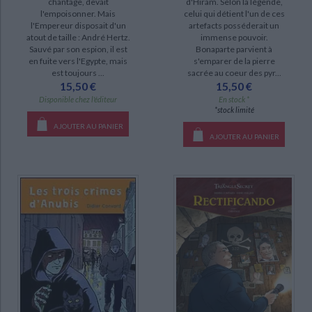
chantage, devait
d'Hiram. Selon la légende,
l'empoisonner. Mais
celui qui détient l'un de ces
l'Empereur disposait d'un
artefacts posséderait un
atout de taille : André Hertz.
immense pouvoir.
Sauvé par son espion, il est
Bonaparte parvient à
en fuite vers l'Egypte, mais
s'emparer de la pierre
est toujours ...
sacrée au coeur des pyr...
15,50 €
15,50 €
Disponible chez l'éditeur
En stock *
*stock limité
AJOUTER AU PANIER
AJOUTER AU PANIER