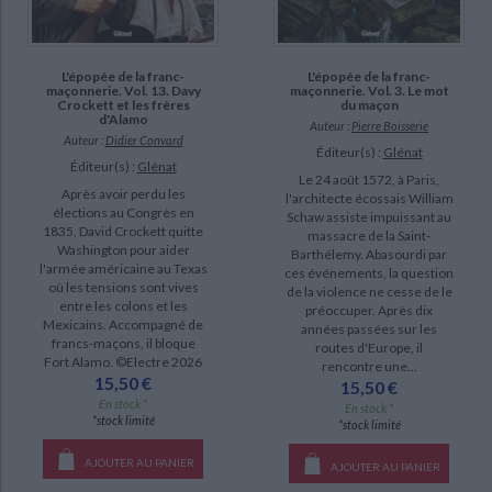
L'épopée de la franc-
L'épopée de la franc-
maçonnerie. Vol. 13. Davy
maçonnerie. Vol. 3. Le mot
Crockett et les frères
du maçon
d'Alamo
Auteur :
Pierre Boisserie
Auteur :
Didier Convard
Éditeur(s) :
Glénat
Éditeur(s) :
Glénat
Le 24 août 1572, à Paris,
Après avoir perdu les
l'architecte écossais William
élections au Congrès en
Schaw assiste impuissant au
1835, David Crockett quitte
massacre de la Saint-
Washington pour aider
Barthélemy. Abasourdi par
l'armée américaine au Texas
ces événements, la question
où les tensions sont vives
de la violence ne cesse de le
entre les colons et les
préoccuper. Après dix
Mexicains. Accompagné de
années passées sur les
francs-maçons, il bloque
routes d'Europe, il
Fort Alamo. ©Electre 2026
rencontre une...
15,50 €
15,50 €
En stock *
En stock *
*stock limité
*stock limité
AJOUTER AU PANIER
AJOUTER AU PANIER