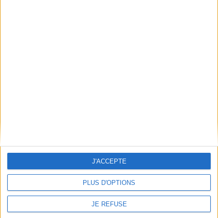
danger la flotte anglaise. Il
En stock *
réunit alors les plus
*stock limité
brillants...
15,50 €
AJOUTER AU PANIER
En stock *
*stock limité
AJOUTER AU PANIER
J'ACCEPTE
PLUS D'OPTIONS
JE REFUSE
Neige. Vol. 14. Le printemps
Marco Polo. Vol. 2. A la cour