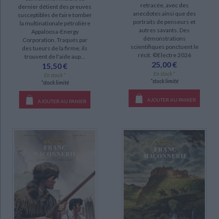
retracée, avec des
dernier détient des preuves
Le triangle secret (45)
anecdotes ainsi que des
susceptibles de faire tomber
portraits de penseurs et
la multinationale pétrolière
Neige (15)
autres savants. Des
Appaloosa-Energy
démonstrations
Corporation. Traqués par
L'épopée de la franc-maçonnerie (14)
scientifiques ponctuent le
des tueurs de la firme, ils
récit. ©Electre 2026
trouvent de l'aide aup...
Les héritiers du Soleil (13)
25,00 €
15,50 €
Souvenirs de Toussaint (7)
En stock *
En stock *
*stock limité
*stock limité
Brunelle et Colin (5)
AJOUTER AU PANIER
Les aventures de Blake et Mortimer : d'après les personnages d'Edgar P.
AJOUTER AU PANIER
Jacobs (5)
Polka (5)
DISPONIBILITÉ
disponible (136)
epuise (124)
CHARGEMENT...
a-paraitre (6)