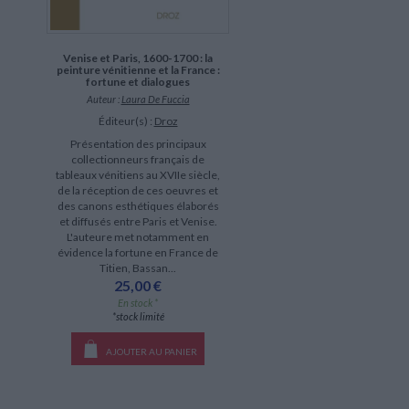
Venise et Paris, 1600-1700 : la
peinture vénitienne et la France :
fortune et dialogues
Auteur :
Laura De Fuccia
Éditeur(s) :
Droz
Présentation des principaux
collectionneurs français de
tableaux vénitiens au XVIIe siècle,
de la réception de ces oeuvres et
des canons esthétiques élaborés
et diffusés entre Paris et Venise.
L'auteure met notamment en
évidence la fortune en France de
Titien, Bassan...
25,00 €
En stock *
*stock limité
AJOUTER AU PANIER