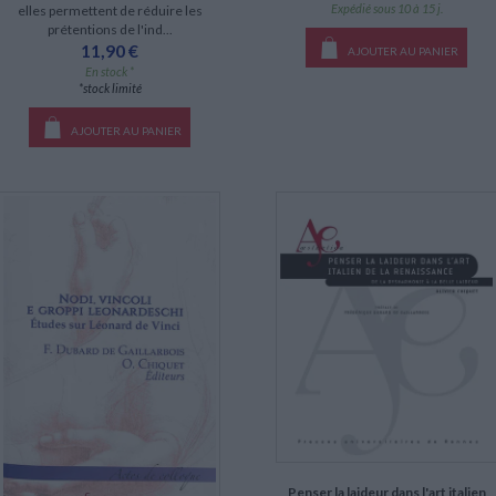
Expédié sous 10 à 15 j.
elles permettent de réduire les
prétentions de l'ind...
11,90 €
AJOUTER AU PANIER
En stock *
*stock limité
AJOUTER AU PANIER
Penser la laideur dans l'art italien