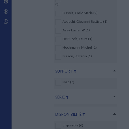
Pinterest
Techniques de construction
(3)
SCIENCE FICTION ET FANTASY
Vie familiale
Disciplines paramédicales
Matériaux de l’architecture
Littérature SF et Fantasy
Threads
Ouvrages Généraux
Ossola, Carlo Maria (2)
Urbanisme
SOCIOLOGIE
Sociologie générale
Whatsapp
Agucchi, Giovanni Battista (1)
Travail social
Azay, Lucien d' (1)
Santé et société
De Fuccia, Laura (1)
ETHNOLOGIE
Hochmann, Michel (1)
Anthropologie
Ethnologie par pays
Mason, Stefania (1)
SUPPORT
livre (7)
SÉRIE
DISPONIBILITÉ
disponible (6)