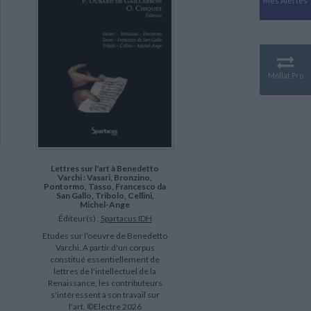
Mes Alertes
Antiquité
Mythologies
GÉOGRAPHIE
Géographie - Démographie -
Territoire
Mollat Pro
CULTURE SCIENTIFIQUE
Essais scientifique
Astronomie
Lettres sur l'art à Benedetto
Varchi : Vasari, Bronzino,
Pontormo, Tasso, Francesco da
San Gallo, Tribolo, Cellini,
Michel-Ange
Éditeur(s) :
Spartacus IDH
Etudes sur l'oeuvre de Benedetto
Varchi. A partir d'un corpus
constitué essentiellement de
lettres de l'intellectuel de la
Renaissance, les contributeurs
s'intéressent à son travail sur
l'art. ©Electre 2026