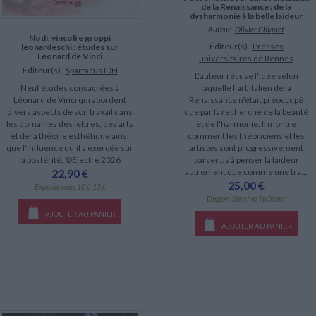
de la Renaissance : de la
dysharmonie à la belle laideur
Auteur :
Olivier Chiquet
Nodi, vincoli e groppi
Éditeur(s) :
Presses
leonardeschi : études sur
Léonard de Vinci
universitaires de Rennes
Éditeur(s) :
Spartacus IDH
L'auteur récuse l'idée selon
laquelle l'art italien de la
Neuf études consacrées à
Renaissance n'était préoccupé
Léonard de Vinci qui abordent
que par la recherche de la beauté
divers aspects de son travail dans
et de l'harmonie. Il montre
les domaines des lettres, des arts
comment les théoriciens et les
et de la théorie esthétique ainsi
artistes sont progressivement
que l'influence qu'il a exercée sur
parvenus à penser la laideur
la postérité. ©Electre 2026
autrement que comme une tra...
22,90 €
25,00 €
Expédié sous 10 à 15 j.
Disponible chez l'éditeur
AJOUTER AU PANIER
AJOUTER AU PANIER