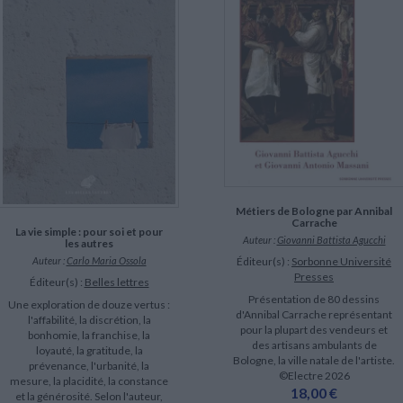
LITTÉRATURE DE VOYAGE
Dictionnaires Français
Histoire moderne
Relations et politiques
internationales
Dictionnaires Bilingues
Récits des voyageurs et des
Histoire contemporaine
explorateurs
Sécurité nationale - Défense
CHARGEMENT...
Langues universitaires -
BIOGRAPHIES HISTORIQUES
Dictionnaires et méthodes
ECOLOGIE - ENVIRONNEMENT
Biographies historiques
Méthodes Langues Grand public
Ecologie
Français langues étrangères
HISTOIRE - GÉNÉRALITÉS
Historiographie
Etudes historiques
Généalogie - Héraldique
Franc-maçonnerie
Métiers de Bologne par Annibal
Carrache
La vie simple : pour soi et pour
Auteur :
Giovanni Battista Agucchi
les autres
Éditeur(s) :
Sorbonne Université
Auteur :
Carlo Maria Ossola
Presses
Éditeur(s) :
Belles lettres
Présentation de 80 dessins
Une exploration de douze vertus :
d'Annibal Carrache représentant
l'affabilité, la discrétion, la
pour la plupart des vendeurs et
bonhomie, la franchise, la
des artisans ambulants de
loyauté, la gratitude, la
Bologne, la ville natale de l'artiste.
prévenance, l'urbanité, la
©Electre 2026
mesure, la placidité, la constance
18,00 €
et la générosité. Selon l'auteur,