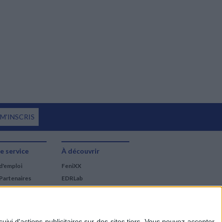
 M'INSCRIS
e service
À découvrir
d'emploi
FeniXX
Partenaires
EDRLab
RetroNews
BnF : portail des métiers
du livre