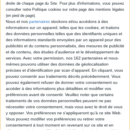
harcèlement sur Internet, et
la journaliste E. Friedmann,
présentent cette nouvelle
forme de persécution. Elles
Nous et nos
partenaires
stockons et/ou accédons à des
définissent tout d'abord ses
informations sur un appareil, telles que les cookies, et traitons
mobiles, comme le sexisme,
des données personnelles telles que des identifiants uniques et
le féminisme, le racisme ou
l'homophobie, avant d'abo...
des informations standards envoyées par un appareil pour des
18,90 €
publicités et du contenu personnalisés, des mesures de publicité
Disponible chez l'éditeur
et de contenu, des études d'audience et le développement de
services.
Avec votre permission, nos 162 partenaires et nous-
AJOUTER AU PANIER
mêmes pouvons utiliser des données de géolocalisation
précises et d’identification par scan d'appareil. En cliquant, vous
pouvez consentir aux traitements décrits précédemment. Vous
pouvez également refuser de donner votre consentement ou
1
accéder à des informations plus détaillées et modifier vos
préférences avant de consentir.
Veuillez noter que certains
traitements de vos données personnelles peuvent ne pas
Découvrez nos Newsletters Mollat !
nécessiter votre consentement, mais vous avez le droit de vous
y opposer. Vos préférences ne s'appliqueront qu’à ce site Web.
JE M'INSCRIS
Vous pouvez modifier vos préférences ou retirer votre
consentement à tout moment en revenant sur ce site et en