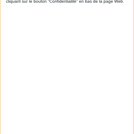
cliquant sur le bouton "Confidentialité" en bas de la page Web.
Informations pratiques
Conditions d'utilisation du site
Qui sommes-nous
Mentions Légales
Frais de port & Livraison
Conditions Générales de Vente
À votre service
Offres d'emploi
Offres Partenaires
À découvrir
FeniXX
EDRLab
RetroNews
BnF : portail des métiers du livre
Cercle de la librairie