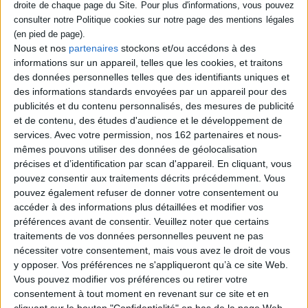
conscience transforme leur
Montauban. A travers son
quotidien en un véritable
quotidien, le lecteur
combat écologique. Des
découvre l'univers des vins
balades sur la plage aux
naturels. ©Electre 2026
Nous et nos
partenaires
stockons et/ou accédons à des
grandes collectes
26,00 €
collectives, leur initiative
informations sur un appareil, telles que les cookies, et traitons
En stock *
grandit jusqu'à devenir...
des données personnelles telles que des identifiants uniques et
*stock limité
17,00 €
des informations standards envoyées par un appareil pour des
En stock *
AJOUTER AU PANIER
publicités et du contenu personnalisés, des mesures de publicité
*stock limité
et de contenu, des études d'audience et le développement de
services.
Avec votre permission, nos 162 partenaires et nous-
AJOUTER AU PANIER
mêmes pouvons utiliser des données de géolocalisation
précises et d’identification par scan d'appareil. En cliquant, vous
pouvez consentir aux traitements décrits précédemment. Vous
pouvez également refuser de donner votre consentement ou
1
accéder à des informations plus détaillées et modifier vos
préférences avant de consentir.
Veuillez noter que certains
Découvrez nos Newsletters Mollat !
traitements de vos données personnelles peuvent ne pas
nécessiter votre consentement, mais vous avez le droit de vous
y opposer. Vos préférences ne s'appliqueront qu’à ce site Web.
JE M'INSCRIS
Vous pouvez modifier vos préférences ou retirer votre
consentement à tout moment en revenant sur ce site et en