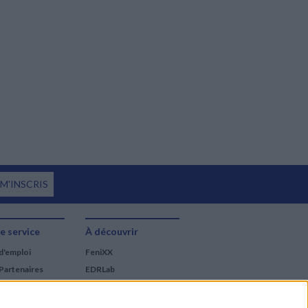
 M'INSCRIS
e service
À découvrir
d'emploi
FeniXX
Partenaires
EDRLab
RetroNews
BnF : portail des métiers