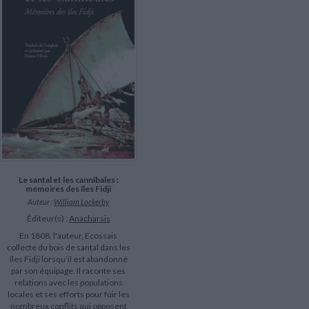
LITTÉRATURE DE VOYAGE
Dictionnaires Français
Histoire moderne
Relations et politiques
internationales
Dictionnaires Bilingues
Récits des voyageurs et des
Histoire contemporaine
explorateurs
Sécurité nationale - Défense
Langues universitaires -
BIOGRAPHIES HISTORIQUES
Dictionnaires et méthodes
ECOLOGIE - ENVIRONNEMENT
Biographies historiques
Méthodes Langues Grand public
Ecologie
Français langues étrangères
HISTOIRE - GÉNÉRALITÉS
Historiographie
Etudes historiques
Généalogie - Héraldique
Franc-maçonnerie
Le santal et les cannibales :
mémoires des îles Fidji
Auteur :
William Lockerby
Éditeur(s) :
Anacharsis
En 1808, l'auteur, Ecossais
collecte du bois de santal dans les
îles Fidji lorsqu'il est abandonné
par son équipage. Il raconte ses
relations avec les populations
locales et ses efforts pour fuir les
nombreux conflits qui opposent