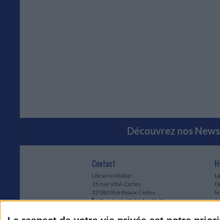
Découvrez nos Newsl
Contact
H
Librairie Mollat
La
15 rue Vital-Carles
Du
33 080 Bordeaux Cedex
l
Standard :
05 56 56 40 40
Jo
Service client mollat.com :
05 56 56 40
1e
83
* 