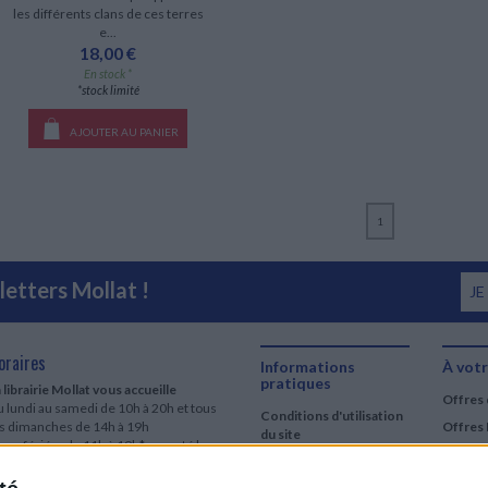
les différents clans de ces terres
e...
18,00 €
En stock *
*stock limité
AJOUTER AU PANIER
1
etters Mollat !
JE
oraires
Informations
À votr
pratiques
 librairie Mollat vous accueille
Offres 
 lundi au samedi de 10h à 20h et tous
Conditions d'utilisation
es dimanches de 14h à 19h
Offres 
du site
urs fériés : de 11h à 19h* excepté le
Qui sommes-nous
r mai, le 25 décembre et le 1er janvier
Si le jour férié est un dimanche, de 14h