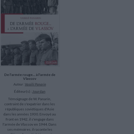
LITTÉRATURE DE VOYAGE
Dictionnaires Français
Histoire moderne
Relations et politiques
internationales
Dictionnaires Bilingues
Récits des voyageurs et des
Histoire contemporaine
explorateurs
Sécurité nationale - Défense
Langues universitaires -
BIOGRAPHIES HISTORIQUES
Dictionnaires et méthodes
ECOLOGIE - ENVIRONNEMENT
Biographies historiques
Méthodes Langues Grand public
Ecologie
Français langues étrangères
HISTOIRE - GÉNÉRALITÉS
Historiographie
Etudes historiques
Généalogie - Héraldique
Franc-maçonnerie
De l'armée rouge... à l'armée de
Vlassov
Auteur :
Vassiliï Panarin
Éditeur(s) :
Jourdan
Témoignage de W. Panarin,
contraint de s'expatrier dans les
républiques soviétiques d'Asie
dans les années 1930. Envoyé au
front en 1942, il s'engage dans
l'armée de Vlassov en 1944. Dans
ses mémoires, il raconte les