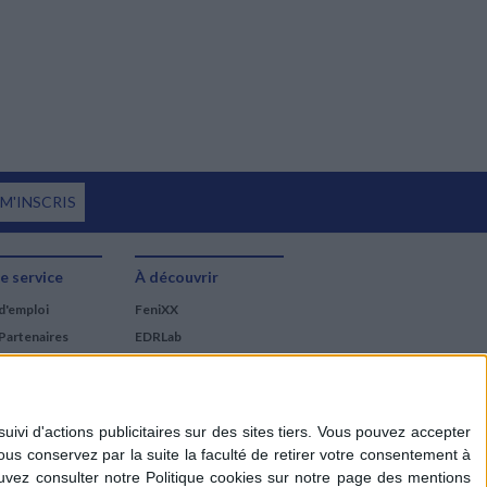
 M'INSCRIS
e service
À découvrir
d'emploi
FeniXX
Partenaires
EDRLab
RetroNews
BnF : portail des métiers
du livre
Cercle de la librairie
Les chèques cadeaux
Mollat