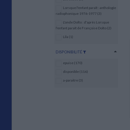
Lorsque l'enfant paraît : anthologie
radiophonique 1976-1977 (3)
L'onde Dolto : d'après Lorsque
l'enfant paraît de Françoise Dolto (2)
Lila (1)
DISPONIBILITÉ
epuise (170)
disponible (116)
a-paraitre (3)