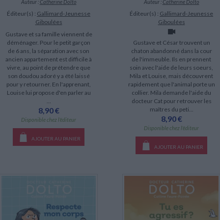
Auteur :
Catherine Dolto
Auteur :
Catherine Dolto
Éditeur(s) :
Gallimard-Jeunesse
Éditeur(s) :
Gallimard-Jeunesse
Giboulées
Giboulées
Gustave et sa famille viennent de
déménager. Pour le petit garçon
Gustave et César trouvent un
de 6 ans, la séparation avec son
chaton abandonné dans la cour
ancien appartement est difficile à
de l'immeuble. Ils en prennent
vivre, au point de prétendre que
soin avec l'aide de leurs soeurs,
son doudou adoré y a été laissé
Mila et Louise, mais découvrent
pour y retourner. En l'apprenant,
rapidement que l'animal porte un
Louise lui propose d'en parler au
collier. Mila demande l'aide du
...
docteur Cat pour retrouver les
8,90 €
maîtres du peti...
8,90 €
Disponible chez l'éditeur
Disponible chez l'éditeur
AJOUTER AU PANIER
AJOUTER AU PANIER