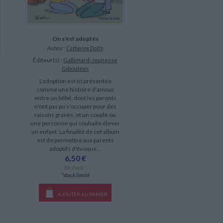
On s'est adoptés
Auteur :
Catherine Dolto
Éditeur(s) :
Gallimard-Jeunesse
Giboulées
L'adoption est ici présentée
comme une histoire d'amour
entre un bébé, dont les parents
n'ont pas pu s'occuper pour des
raisons graves, et un couple ou
une personne qui souhaite élever
un enfant. La finalité de cet album
est de permettre aux parents
adoptifs d'évoque...
6,50 €
En stock *
*stock limité
AJOUTER AU PANIER