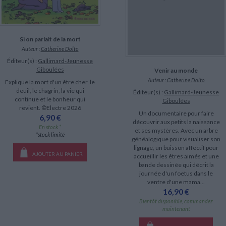
Si on parlait de la mort
Auteur :
Catherine Dolto
Éditeur(s) :
Gallimard-Jeunesse
Giboulées
Venir au monde
Auteur :
Catherine Dolto
Explique la mort d'un être cher, le
deuil, le chagrin, la vie qui
Éditeur(s) :
Gallimard-Jeunesse
continue et le bonheur qui
Giboulées
revient. ©Electre 2026
Un documentaire pour faire
6,90 €
découvrir aux petits la naissance
En stock *
et ses mystères. Avec un arbre
*stock limité
généalogique pour visualiser son
lignage, un buisson affectif pour
AJOUTER AU PANIER
accueillir les êtres aimés et une
bande dessinée qui décrit la
journée d'un foetus dans le
ventre d'une mama...
16,90 €
Bientôt disponible, commandez
maintenant