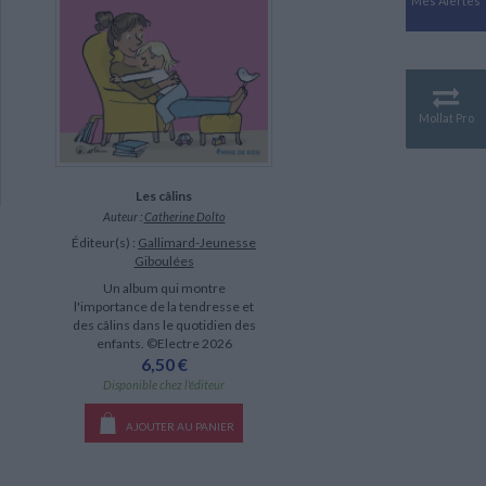
Mes Alertes
Antiquité
Mythologies
GÉOGRAPHIE
Géographie - Démographie -
Territoire
Mollat Pro
CULTURE SCIENTIFIQUE
Essais scientifique
Astronomie
Les câlins
Auteur :
Catherine Dolto
Éditeur(s) :
Gallimard-Jeunesse
Giboulées
Un album qui montre
l'importance de la tendresse et
des câlins dans le quotidien des
enfants. ©Electre 2026
6,50 €
Disponible chez l'éditeur
AJOUTER AU PANIER