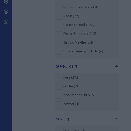
Pinterest
Techniques de construction
SCIENCE FICTION ET FANTASY
Vie familiale
Disciplines paramédicales
Mansot, Frédérick (78)
Matériaux de l’architecture
Littérature SF et Fantasy
Threads
Ouvrages Généraux
Urbanisme
SOCIOLOGIE
Robin (72)
Sociologie générale
Whatsapp
Boucher, Joëlle (68)
Travail social
Santé et société
Dolto, Françoise (15)
Graux, Amélie (14)
ETHNOLOGIE
Anthropologie
Percheminier, Colette (6)
Ethnologie par pays
SUPPORT
livre (272)
poche (7)
document-audio (6)
coffret (4)
SÉRIE
Les bobos (5)