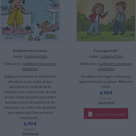
Respecte mon corps
Tu es agressif ?
Auteur :
Catherine Dolto
Auteur :
Catherine Dolto
Éditeur(s) :
Gallimard-Jeunesse
Éditeur(s) :
Gallimard-Jeunesse
Giboulées
Giboulées
Explique à l'enfant qu'il faut faire
Un album sur l'agressivité pour
attention à son corps et que
apprendre à la canaliser. ©Electre
personne n'a le droit de le
2026
toucher sans son accord. Si cela
6,90 €
arrive, il faut en parler aussitôt à
En stock *
une personne de confiance. En
*stock limité
revanche, les câlins des grandes
personnes qui l'aiment et le
AJOUTER AU PANIER
respectent ...
6,90 €
En stock *
*stock limité