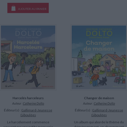
AJOUTER AU PANIER
Harcelés harceleurs
Changer de maison
Auteur :
Catherine Dolto
Auteur :
Catherine Dolto
Éditeur(s) :
Gallimard-Jeunesse
Éditeur(s) :
Gallimard-Jeunesse
Giboulées
Giboulées
Le harcèlement commence
Un album qui aborde le thème du
souvent par une petite moquerie
déménagement, un changement