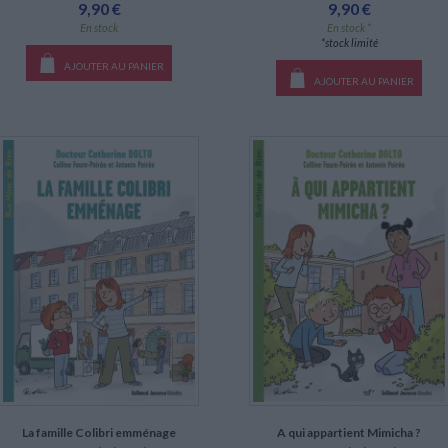
9,90 €
9,90 €
En stock
En stock *
*stock limité
AJOUTER AU PANIER
AJOUTER AU PANIER
La famille Colibri emménage
A qui appartient Mimicha ?