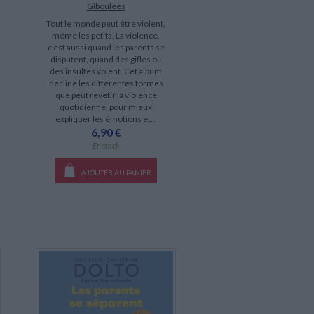
Giboulées
Tout le monde peut être violent,
même les petits. La violence,
c'est aussi quand les parents se
disputent, quand des gifles ou
des insultes volent. Cet album
décline les différentes formes
que peut revêtir la violence
quotidienne, pour mieux
expliquer les émotions et...
6,90 €
En stock
AJOUTER AU PANIER