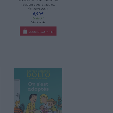
l'écoute afin d'avoir de bonnes
relations avec les autres.
©Electre 2026
6,90 €
En stock *
*stock limité
AJOUTER AU PANIER