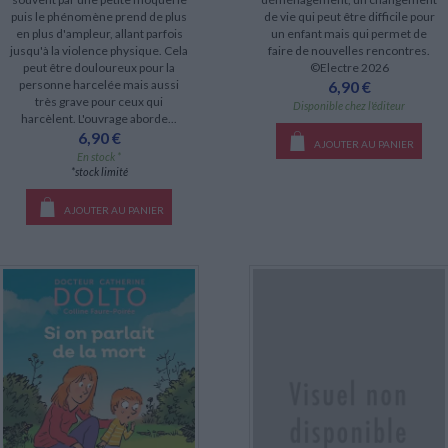
puis le phénomène prend de plus
de vie qui peut être difficile pour
en plus d'ampleur, allant parfois
un enfant mais qui permet de
jusqu'à la violence physique. Cela
faire de nouvelles rencontres.
peut être douloureux pour la
©Electre 2026
personne harcelée mais aussi
6,90 €
très grave pour ceux qui
Disponible chez l'éditeur
harcèlent. L'ouvrage aborde...
6,90 €
AJOUTER AU PANIER
En stock *
*stock limité
AJOUTER AU PANIER