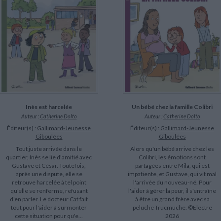
LITTÉRATURE DE VOYAGE
Dictionnaires Français
Histoire moderne
Relations et politiques
internationales
Dictionnaires Bilingues
Récits des voyageurs et des
Histoire contemporaine
explorateurs
Sécurité nationale - Défense
Langues universitaires -
BIOGRAPHIES HISTORIQUES
Dictionnaires et méthodes
ECOLOGIE - ENVIRONNEMENT
Biographies historiques
Méthodes Langues Grand public
Ecologie
Français langues étrangères
HISTOIRE - GÉNÉRALITÉS
Historiographie
Etudes historiques
Généalogie - Héraldique
Franc-maçonnerie
Inès est harcelée
Un bébé chez la famille Colibri
CHARGEMENT...
Auteur :
Catherine Dolto
Auteur :
Catherine Dolto
Éditeur(s) :
Gallimard-Jeunesse
Éditeur(s) :
Gallimard-Jeunesse
Giboulées
Giboulées
Tout juste arrivée dans le
Alors qu'un bébé arrive chez les
quartier, Inès se lie d'amitié avec
Colibri, les émotions sont
Gustave et César. Toutefois,
partagées entre Mila, qui est
après une dispute, elle se
impatiente, et Gustave, qui vit mal
retrouve harcelée à tel point
l'arrivée du nouveau-né. Pour
qu'elle se renferme, refusant
l'aider à gérer la peur, il s'entraîne
d'en parler. Le docteur Cat fait
à être un grand frère avec sa
tout pour l'aider à surmonter
peluche Trucmuche. ©Electre
cette situation pour qu'e...
2026