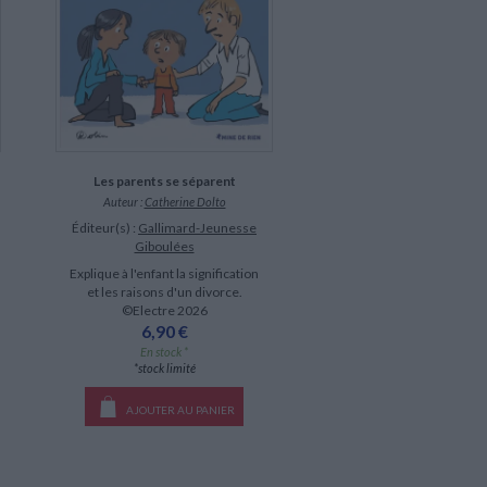
Les parents se séparent
Auteur :
Catherine Dolto
Éditeur(s) :
Gallimard-Jeunesse
Giboulées
Explique à l'enfant la signification
et les raisons d'un divorce.
©Electre 2026
6,90 €
En stock *
*stock limité
AJOUTER AU PANIER