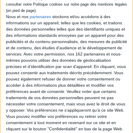
établissements tels que des
MJC, des centres sociaux,
des associations de quartier,
Nous et nos
partenaires
stockons et/ou accédons à des
des Ehpad, ainsi qu'à ceux
informations sur un appareil, telles que les cookies, et traitons
qui suivent une formation
diplômante de type BPJEPS
des données personnelles telles que des identifiants uniques et
ou DEJEPS. L'auteur partage
des informations standards envoyées par un appareil pour des
son expérie...
publicités et du contenu personnalisés, des mesures de publicité
16,00 €
et de contenu, des études d'audience et le développement de
Indisponible
services.
Avec votre permission, nos 162 partenaires et nous-
mêmes pouvons utiliser des données de géolocalisation
précises et d’identification par scan d'appareil. En cliquant, vous
1
pouvez consentir aux traitements décrits précédemment. Vous
pouvez également refuser de donner votre consentement ou
accéder à des informations plus détaillées et modifier vos
Découvrez nos Newsletters Mollat !
préférences avant de consentir.
Veuillez noter que certains
traitements de vos données personnelles peuvent ne pas
JE M'INSCRIS
nécessiter votre consentement, mais vous avez le droit de vous
y opposer. Vos préférences ne s'appliqueront qu’à ce site Web.
Vous pouvez modifier vos préférences ou retirer votre
consentement à tout moment en revenant sur ce site et en
Informations pratiques
cliquant sur le bouton "Confidentialité" en bas de la page Web.
Conditions d'utilisation du site