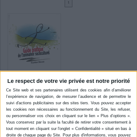
1
Ecologie - Environnement
Danse
Religions - Spiritualités
Bibliothèque de la Pléiade
Critique et histoire littéraire
Duvent, Gauthier (1)
Histoire de France
Biographies historiques
Classiques scolaires
Littérature ancienne et médiévale
SUPPORT
Histoire - Généralités
Histoire des pays
Littérature de voyage
Audio - Livres lus
livre (1)
Histoire ancienne
Géographie
Littérature en version originale
Humour
Culture scientifique
SÉRIE
DISPONIBILITÉ
Le respect de votre vie privée est notre priorité
manquant (1)
Guide pratique de
l'animateur socioculturel
Auteur :
Gauthier Duvent
Éditeur(s) :
Champ social
éditions
Un guide destiné aux
animateurs socioculturels
exerçant dans des