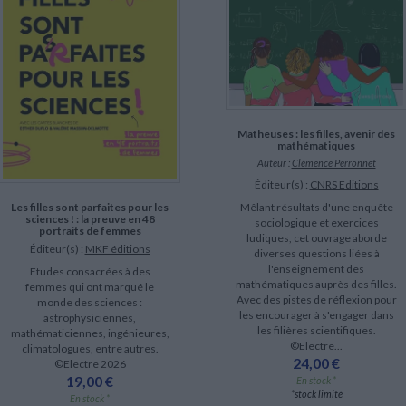
LITTÉRATURE DE VOYAGE
Dictionnaires Français
Histoire moderne
Relations et politiques
internationales
Dictionnaires Bilingues
Récits des voyageurs et des
Histoire contemporaine
explorateurs
Sécurité nationale - Défense
Langues universitaires -
BIOGRAPHIES HISTORIQUES
Dictionnaires et méthodes
ECOLOGIE - ENVIRONNEMENT
Biographies historiques
Méthodes Langues Grand public
Ecologie
Français langues étrangères
HISTOIRE - GÉNÉRALITÉS
Historiographie
Matheuses : les filles, avenir des
Etudes historiques
mathématiques
Auteur :
Clémence Perronnet
Généalogie - Héraldique
Franc-maçonnerie
Éditeur(s) :
CNRS Editions
Les filles sont parfaites pour les
Mêlant résultats d'une enquête
sciences ! : la preuve en 48
sociologique et exercices
portraits de femmes
ludiques, cet ouvrage aborde
Éditeur(s) :
MKF éditions
diverses questions liées à
l'enseignement des
Etudes consacrées à des
mathématiques auprès des filles.
femmes qui ont marqué le
Avec des pistes de réflexion pour
monde des sciences :
les encourager à s'engager dans
astrophysiciennes,
les filières scientifiques.
mathématiciennes, ingénieures,
©Electre...
climatologues, entre autres.
24,00 €
©Electre 2026
19,00 €
En stock *
*stock limité
En stock *