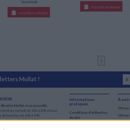
*stock limité
AJOUTER AU PANIER
AJOUTER AU PANIER
1
etters Mollat !
JE
oraires
Informations
À votr
pratiques
 librairie Mollat vous accueille
Offres 
 lundi au samedi de 10h à 20h et tous
Conditions d'utilisation
es dimanches de 14h à 19h
Offres 
du site
urs fériés : de 11h à 19h* excepté le
Qui sommes-nous
r mai, le 25 décembre et le 1er janvier