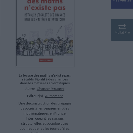
Mes Alertes
Antiquité
Mythologies
GÉOGRAPHIE
Géographie - Démographie -
Territoire
Mollat Pro
CULTURE SCIENTIFIQUE
Essais scientifique
Astronomie
La bosse des maths n'existe pas :
rétablir l'égalité des chances
dans les matières scientifiques
Auteur :
Clémence Perronnet
Éditeur(s) :
Autrement
Une déconstruction des préjugés
associés à l'enseignement des
mathématiques en France.
Interrogeant les raisons
structurelles et sociologiques
pour lesquelles les jeunes filles,