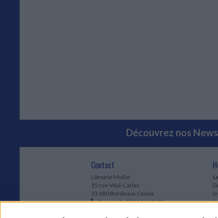
Découvrez nos Newsl
Contact
H
Librairie Mollat
La
15 rue Vital-Carles
Du
33 080 Bordeaux Cedex
l
Standard :
05 56 56 40 40
Jo
Service client mollat.com :
05 56 56 40
1e