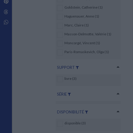
Pinterest
Techniques de construction
SCIENCE FICTION ET FANTASY
Vie familiale
Disciplines paramédicales
Goldstein, Catherine (1)
Matériaux de l’architecture
Littérature SF et Fantasy
Threads
Ouvrages Généraux
Urbanisme
SOCIOLOGIE
Haguenauer, Anne (1)
Sociologie générale
Whatsapp
Marc, Claire (1)
Travail social
Santé et société
Masson-Delmotte, Valérie (1)
Moncorgé, Vincent (1)
ETHNOLOGIE
Anthropologie
Paris-Romaskevich, Olga (1)
Ethnologie par pays
SUPPORT
livre (3)
SÉRIE
DISPONIBILITÉ
disponible (3)