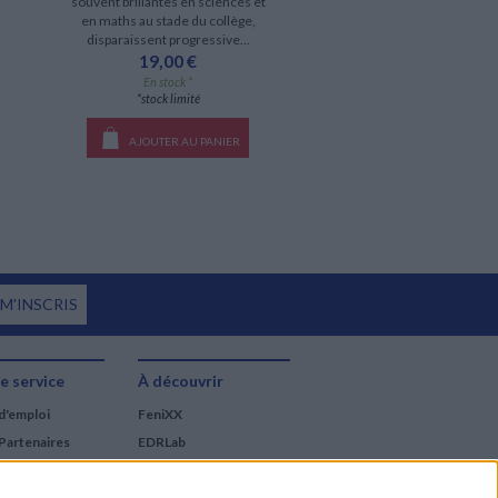
souvent brillantes en sciences et
en maths au stade du collège,
disparaissent progressive...
19,00 €
En stock *
*stock limité
AJOUTER AU PANIER
 M'INSCRIS
e service
À découvrir
d'emploi
FeniXX
Partenaires
EDRLab
RetroNews
BnF : portail des métiers