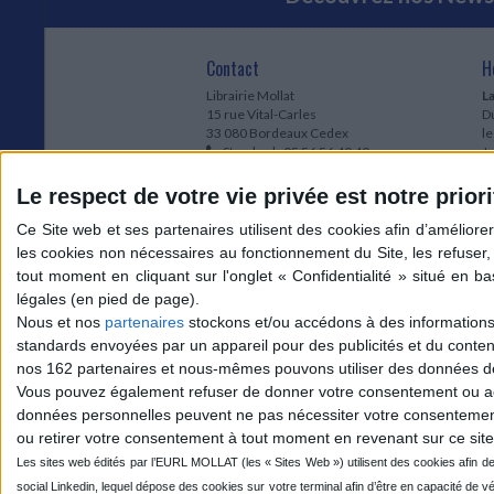
Contact
H
Librairie Mollat
La
15 rue Vital-Carles
Du
33 080 Bordeaux Cedex
l
Standard :
05 56 56 40 40
Jo
Service client mollat.com :
05 56 56 40
1e
83
* 
Le respect de votre vie privée est notre priori
Contactez-nous
à
Le
du
l
Jo
1
Nous et nos
partenaires
stockons et/ou accédons à des informations s
et
standards envoyées par un appareil pour des publicités et du conte
* 
nos 162 partenaires et nous-mêmes pouvons utiliser des données de g
1
Vous pouvez également refuser de donner votre consentement ou accé
Vo
données personnelles peuvent ne pas nécessiter votre consentement,
ou retirer votre consentement à tout moment en revenant sur ce site 
Mollat sur les réseaux