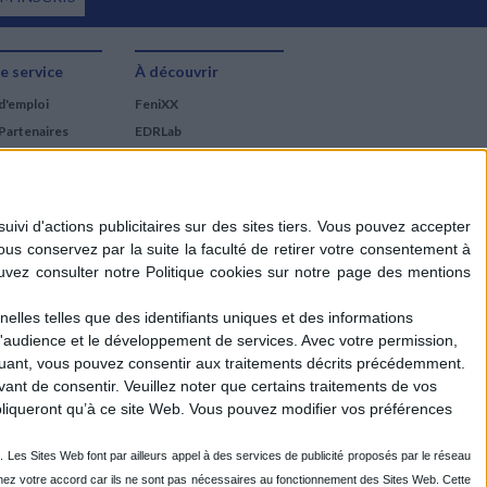
e service
À découvrir
d'emploi
FeniXX
Partenaires
EDRLab
RetroNews
BnF : portail des métiers
du livre
Cercle de la librairie
Les chèques cadeaux
Mollat
elles telles que des identifiants uniques et des informations
d'audience et le développement de services.
Avec votre permission,
iquant, vous pouvez consentir aux traitements décrits précédemment.
ant de consentir.
Veuillez noter que certains traitements de vos
liqueront qu’à ce site Web. Vous pouvez modifier vos préférences