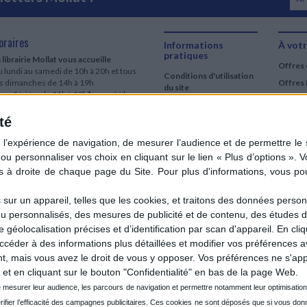
oraires
Informations
À votr
pratiques
 librairie Mollat vous accueille
Offres 
 lundi au samedi de 10h à 20h et tous
Conditions d'utilisation
es dimanches de 14h à 19h
Offres 
du site
urs fériés : de 11h à 19h* excepté le
Qui sommes-nous
r mai, le 25 décembre et le 1er janvier
Si le jour férié est un dimanche, de 14h
té
Mentions Légales
 19h
Frais de port & Livraison
 clic et collecte est ouvert
Conditions Générales
 lundi au samedi de 9h30 à 20h et tous
de Vente
es dimanches de 14h à 19h
ur fériés : tous les jours fériés de 11h à
9h* excepté le 1er mai, le 25 décembre
ur un appareil, telles que les cookies, et traitons des données personn
 le 1er janvier
nu personnalisés, des mesures de publicité et de contenu, des études 
Si le jour férié est un dimanche de 14h à
éolocalisation précises et d’identification par scan d'appareil. En cl
9h
der à des informations plus détaillées et modifier vos préférences av
ir le détail des horaires & accès
 mais vous avez le droit de vous y opposer. Vos préférences ne s'app
et en cliquant sur le bouton "Confidentialité" en bas de la page Web.