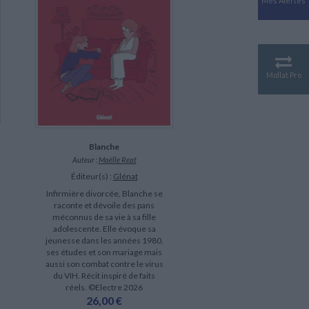
Mes Alertes
Antiquité
Mythologies
GÉOGRAPHIE
Géographie - Démographie -
Territoire
Mollat Pro
CULTURE SCIENTIFIQUE
Essais scientifique
Astronomie
Blanche
Auteur :
Maëlle Reat
Éditeur(s) :
Glénat
Infirmière divorcée, Blanche se
raconte et dévoile des pans
méconnus de sa vie à sa fille
adolescente. Elle évoque sa
jeunesse dans les années 1980,
ses études et son mariage mais
aussi son combat contre le virus
du VIH. Récit inspiré de faits
réels. ©Electre 2026
26,00 €