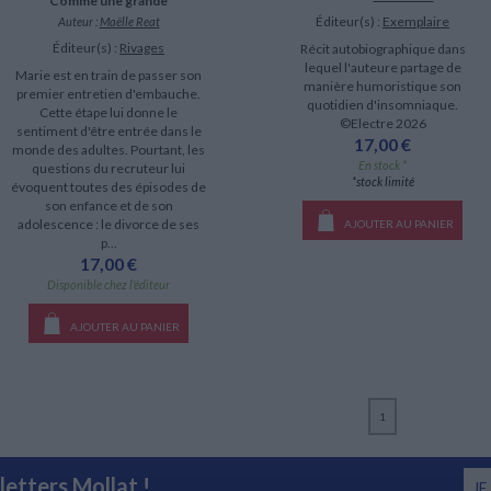
Comme une grande
Éditeur(s) :
Exemplaire
Auteur :
Maëlle Reat
Éditeur(s) :
Rivages
Récit autobiographique dans
lequel l'auteure partage de
Marie est en train de passer son
manière humoristique son
premier entretien d'embauche.
quotidien d'insomniaque.
Cette étape lui donne le
©Electre 2026
sentiment d'être entrée dans le
17,00 €
monde des adultes. Pourtant, les
En stock *
questions du recruteur lui
*stock limité
évoquent toutes des épisodes de
son enfance et de son
adolescence : le divorce de ses
AJOUTER AU PANIER
p...
17,00 €
Disponible chez l'éditeur
AJOUTER AU PANIER
1
etters Mollat !
JE