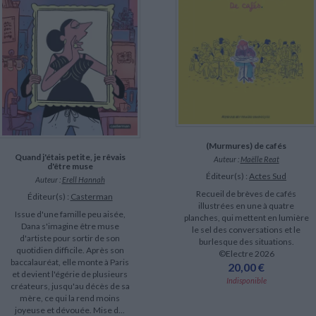
LITTÉRATURE DE VOYAGE
Dictionnaires Français
Histoire moderne
Relations et politiques
internationales
Dictionnaires Bilingues
Récits des voyageurs et des
Histoire contemporaine
explorateurs
Sécurité nationale - Défense
Langues universitaires -
BIOGRAPHIES HISTORIQUES
Dictionnaires et méthodes
ECOLOGIE - ENVIRONNEMENT
Biographies historiques
Méthodes Langues Grand public
Ecologie
Français langues étrangères
HISTOIRE - GÉNÉRALITÉS
Historiographie
Etudes historiques
Généalogie - Héraldique
Franc-maçonnerie
(Murmures) de cafés
Quand j'étais petite, je rêvais
Auteur :
Maëlle Reat
d'être muse
Éditeur(s) :
Actes Sud
Auteur :
Erell Hannah
Recueil de brèves de cafés
Éditeur(s) :
Casterman
illustrées en une à quatre
Issue d'une famille peu aisée,
planches, qui mettent en lumière
Dana s'imagine être muse
le sel des conversations et le
d'artiste pour sortir de son
burlesque des situations.
quotidien difficile. Après son
©Electre 2026
baccalauréat, elle monte à Paris
20,00 €
et devient l'égérie de plusieurs
Indisponible
créateurs, jusqu'au décès de sa
mère, ce qui la rend moins
joyeuse et dévouée. Mise d...