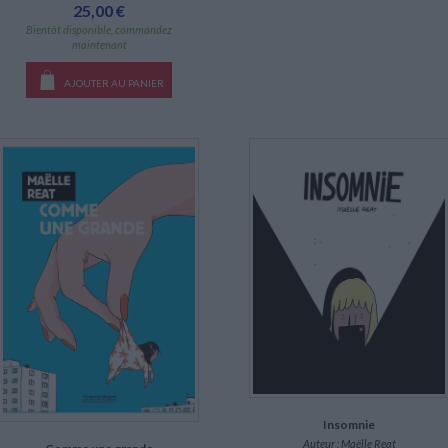
25,00 €
Bientôt disponible, commandez
maintenant
AJOUTER AU PANIER
Insomnie
Auteur :
Maëlle Reat