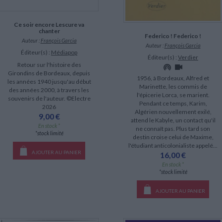
Ce soir encore Lescure va
chanter
Federico ! Federico !
Auteur :
François Garcia
Auteur :
François Garcia
Éditeur(s) :
Médiapop
Éditeur(s) :
Verdier
Retour sur l'histoire des
Girondins de Bordeaux, depuis
1956, à Bordeaux, Alfred et
les années 1940 jusqu'au début
Marinette, les commis de
des années 2000, à travers les
l'épicerie Lorca, se marient.
souvenirs de l'auteur. ©Electre
Pendant ce temps, Karim,
2026
Algérien nouvellement exilé,
9,00 €
attend le Kabyle, un contact qu'il
En stock *
ne connaît pas. Plus tard son
*stock limité
destin croise celui de Maxime,
l'étudiant anticolonialiste appelé...
AJOUTER AU PANIER
16,00 €
En stock *
*stock limité
AJOUTER AU PANIER