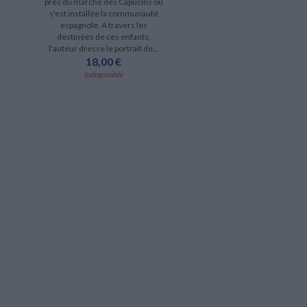
près du marché des Capucins où
s'est installée la communauté
espagnole. A travers les
destinées de ces enfants,
l'auteur dresse le portrait de...
18,00 €
Indisponible