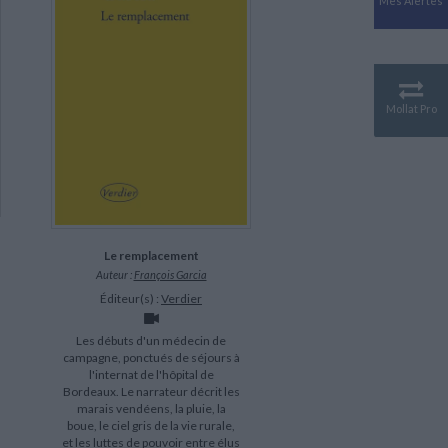
Mes Alertes
Antiquité
Mythologies
GÉOGRAPHIE
Géographie - Démographie -
Territoire
Mollat Pro
CULTURE SCIENTIFIQUE
Essais scientifique
Astronomie
Le remplacement
Auteur :
François Garcia
Éditeur(s) :
Verdier
Les débuts d'un médecin de
campagne, ponctués de séjours à
l'internat de l'hôpital de
Bordeaux. Le narrateur décrit les
marais vendéens, la pluie, la
boue, le ciel gris de la vie rurale,
et les luttes de pouvoir entre élus