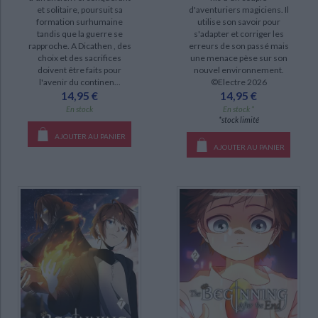
et solitaire, poursuit sa
d'aventuriers magiciens. Il
a-paraitre (1)
formation surhumaine
utilise son savoir pour
tandis que la guerre se
s'adapter et corriger les
rapproche. A Dicathen , des
erreurs de son passé mais
choix et des sacrifices
une menace pèse sur son
doivent être faits pour
nouvel environnement.
l'avenir du continen...
©Electre 2026
14,95 €
14,95 €
En stock
En stock *
*stock limité
AJOUTER AU PANIER
AJOUTER AU PANIER