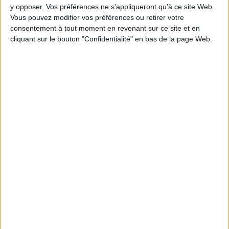
cachés. Elèves et
et solitaire, se retrouve
y opposer. Vos préférences ne s'appliqueront qu’à ce site Web.
professeurs s'unissent pour
malgré lui au coeur d'un
Vous pouvez modifier vos préférences ou retirer votre
éviter le carnage. ©Electre
complot qui le dépasse. Une
2026
terrible guerre se prépare. Il
consentement à tout moment en revenant sur ce site et en
14,95 €
se demande s'il doit révéler
cliquant sur le bouton "Confidentialité" en bas de la page Web.
son secret. ©Electre 2026
Disponible chez l'éditeur
14,95 €
Disponible chez l'éditeur
AJOUTER AU PANIER
AJOUTER AU PANIER