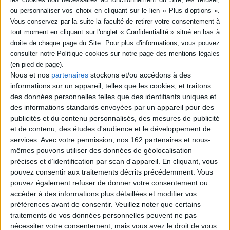
Nous et nos
partenaires
stockons et/ou accédons à des
informations sur un appareil, telles que les cookies, et traitons
des données personnelles telles que des identifiants uniques et
des informations standards envoyées par un appareil pour des
publicités et du contenu personnalisés, des mesures de publicité
et de contenu, des études d'audience et le développement de
services.
Avec votre permission, nos 162 partenaires et nous-
mêmes pouvons utiliser des données de géolocalisation
The beginning after the
The beginning after the
end. Vol. 9
end. Vol. 10
précises et d’identification par scan d'appareil. En cliquant, vous
Auteur :
TurtleMe
Auteur :
TurtleMe
pouvez consentir aux traitements décrits précédemment. Vous
pouvez également refuser de donner votre consentement ou
Éditeur(s) :
Kbooks
Éditeur(s) :
Kbooks
accéder à des informations plus détaillées et modifier vos
Une violente attaque éclate
Arthur Leywin, fils d'un
préférences avant de consentir.
Veuillez noter que certains
au sein de l'école. Elijah et
couple d'aventuriers
Arthur en profitent pour
magiciens et réincarnation
traitements de vos données personnelles peuvent ne pas
révéler leurs pouvoirs
d'un ancien roi conquérant
nécessiter votre consentement, mais vous avez le droit de vous