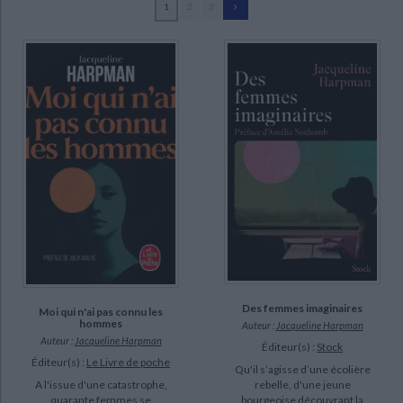
1
2
3
Ecologie - Environnement
Danse
Religions - Spiritualités
Bibliothèque de la Pléiade
Critique et histoire littéraire
Harpman, Jacqueline (69)
Histoire de France
Biographies historiques
Paque, Jeannine (4)
Classiques scolaires
Littérature ancienne et médiévale
Histoire - Généralités
Histoire des pays
Blairon, Marie (3)
Littérature de voyage
Audio - Livres lus
Caunes, Blandine de (2)
Histoire ancienne
Géographie
Littérature en version originale
Humour
De Graeve, Laurent (2)
Culture scientifique
Malye, Julia (2)
Boudart, Laurence (1)
De Kinder, Georges (1)
SUPPORT
poche (37)
Des femmes imaginaires
Moi qui n'ai pas connu les
livre (22)
hommes
Auteur :
Jacqueline Harpman
Auteur :
Jacqueline Harpman
IAD (9)
Éditeur(s) :
Stock
Éditeur(s) :
Le Livre de poche
Qu'il s’agisse d’une écolière
coffret (1)
A l'issue d'une catastrophe,
rebelle, d'une jeune
quarante femmes se
bourgeoise découvrant la