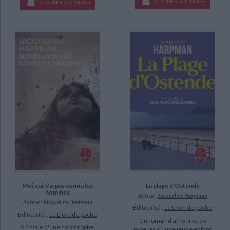
AJOUTER AU PANIER
AJOUTER AU PANIER
Moi qui n'ai pas connu les
La plage d'Ostende
hommes
Auteur :
Jacqueline Harpman
Auteur :
Jacqueline Harpman
Éditeur(s) :
Le Livre de poche
Éditeur(s) :
Le Livre de poche
Un roman d'amour et de
A l'issue d'une catastrophe,
moeurs où une jeune enfant