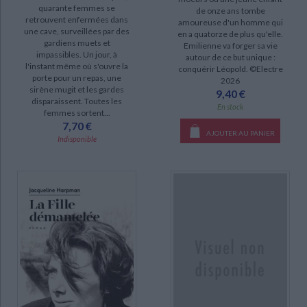
quarante femmes se
de onze ans tombe
retrouvent enfermées dans
amoureuse d'un homme qui
une cave, surveillées par des
en a quatorze de plus qu'elle.
gardiens muets et
Emilienne va forger sa vie
impassibles. Un jour, à
autour de ce but unique :
l'instant même où s'ouvre la
conquérir Léopold. ©Electre
porte pour un repas, une
2026
sirène mugit et les gardes
9,40 €
disparaissent. Toutes les
En stock
femmes sortent...
7,70 €
AJOUTER AU PANIER
Indisponible