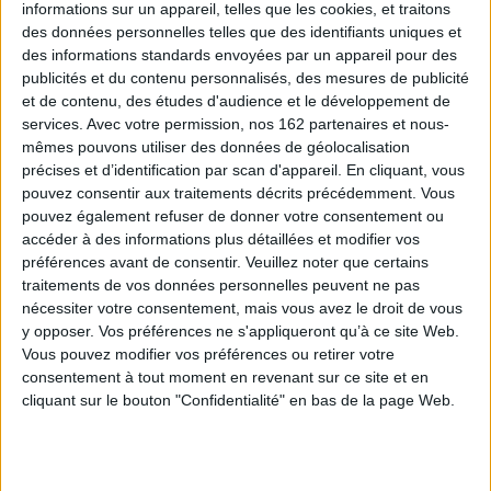
informations sur un appareil, telles que les cookies, et traitons
des données personnelles telles que des identifiants uniques et
des informations standards envoyées par un appareil pour des
publicités et du contenu personnalisés, des mesures de publicité
et de contenu, des études d'audience et le développement de
services.
Avec votre permission, nos 162 partenaires et nous-
mêmes pouvons utiliser des données de géolocalisation
précises et d’identification par scan d'appareil. En cliquant, vous
pouvez consentir aux traitements décrits précédemment. Vous
pouvez également refuser de donner votre consentement ou
accéder à des informations plus détaillées et modifier vos
préférences avant de consentir.
Veuillez noter que certains
traitements de vos données personnelles peuvent ne pas
nécessiter votre consentement, mais vous avez le droit de vous
y opposer. Vos préférences ne s'appliqueront qu’à ce site Web.
Vous pouvez modifier vos préférences ou retirer votre
La dormition des amants
La mémoire trouble
Auteur :
Jacqueline Harpman
consentement à tout moment en revenant sur ce site et en
Auteur :
Jacqueline Harpman
cliquant sur le bouton "Confidentialité" en bas de la page Web.
Éditeur(s) :
Grasset
Éditeur(s) :
Gallimard
Au début d'un dix-septième
Ils seront deux à chercher
siècle imaginaire, Maria
quel secret a réuni, puis
Conception, infante
séparé Charlotte et ses
d'Espagne et reine de
amis. Octave s'est tué,