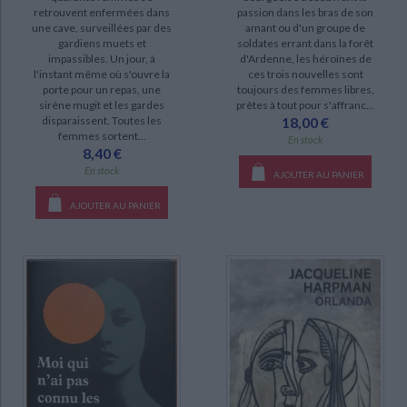
retrouvent enfermées dans
passion dans les bras de son
SÉRIE
une cave, surveillées par des
amant ou d'un groupe de
gardiens muets et
soldates errant dans la forêt
impassibles. Un jour, à
d'Ardenne, les héroïnes de
DISPONIBILITÉ
l'instant même où s'ouvre la
ces trois nouvelles sont
porte pour un repas, une
toujours des femmes libres,
sirène mugit et les gardes
prêtes à tout pour s'affranc...
epuise (38)
disparaissent. Toutes les
18,00 €
disponible (29)
femmes sortent...
En stock
8,40 €
manquant (2)
En stock
AJOUTER AU PANIER
AJOUTER AU PANIER
CHARGEMENT...