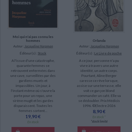
Moi qui n'ai pas connu les
Orlanda
hommes
Auteur :
Jacqueline Harpman
Auteur :
Jacqueline Harpman
Éditeur(s) :
Le Livre de poche
Éditeur(s) :
Stock
A ce jour, personne n'a pu
A l'issue d'une catastrophe,
vivre à travers une autre
quarante femmes se
identité, un autre corps.
retrouvent enfermées dans
Pourtant, Aline Berger
une cave, surveillées par des
caresse ce rêve lorsque,
gardiens muets et
assise sur une terrasse, elle
impassibles. Un jour, à
voit ce garçon blond
l'instant même où s'ouvre la
commander un café. Elle va
porte pour un repas, une
se dédoubler. Prix Médicis
sirène mugit et les gardes
1996. ©Electre 2026
disparaissent. Toutes les
8,90 €
femmes sortent...
19,90 €
En stock *
*stock limité
En stock