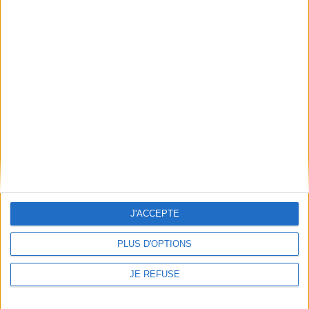
déroule durant le très court
courage ? Où est la lâcheté ?
instant de la rencontre, sous
©Electre 2026
la forme d'un tête-à-tête
3,50 €
drôle et profond. ©Electre
Indisponible
2026
5,10 €
Indisponible
J'ACCEPTE
PLUS D'OPTIONS
JE REFUSE
Le bonheur dans le crime