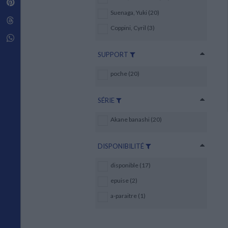
Pinterest
Techniques de construction
SCIENCE FICTION ET FANTASY
Vie familiale
Disciplines paramédicales
Suenaga, Yuki (20)
Matériaux de l’architecture
Littérature SF et Fantasy
Threads
Ouvrages Généraux
Urbanisme
SOCIOLOGIE
Coppini, Cyril (3)
Sociologie générale
Whatsapp
Travail social
SUPPORT
Santé et société
poche (20)
ETHNOLOGIE
Anthropologie
Ethnologie par pays
SÉRIE
Akane banashi (20)
DISPONIBILITÉ
disponible (17)
epuise (2)
a-paraitre (1)