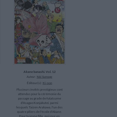
Akane banashi. Vol. 12
Auteur :
Yuki Suenaga
Éditeur(s) :
Ki-oon
Plusieurs invités prestigieux sont
attendus pour la cérémonie du
passage au grade de futatsume
d'Asagao Konjakutei, parmi
lesquels Taizen Arakawa, l'un des
quatre piliers de l'école d'Akane.
Pour la jeune fille, qui joue en