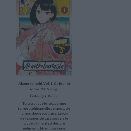
Akane banashi. Vol. 1. Ce jour-là
Auteur :
Yuki Suenaga
Éditeur(s) :
Ki-oon
Toru pratique le rakugo, une
forme traditionnelle de spectacle
humoristique populaire. Le jour
de l'examen de passage vers le
grade ultime, il est déclaré
indigne du titre malgré une