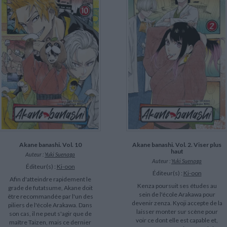
Akane banashi. Vol. 10
Akane banashi. Vol. 2. Viser plus
haut
Auteur :
Yuki Suenaga
Auteur :
Yuki Suenaga
Éditeur(s) :
Ki-oon
Éditeur(s) :
Ki-oon
Afin d'atteindre rapidement le
Kenza poursuit ses études au
grade de futatsume, Akane doit
sein de l'école Arakawa pour
être recommandée par l'un des
devenir zenza. Kyoji accepte de la
piliers de l'école Arakawa. Dans
laisser monter sur scène pour
son cas, il ne peut s'agir que de
voir ce dont elle est capable et,
maître Taizen, mais ce dernier