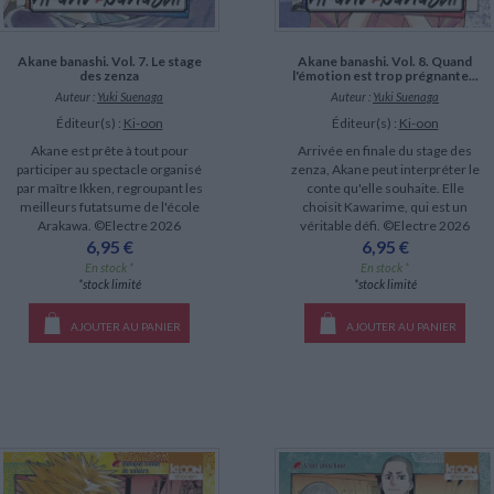
Akane banashi. Vol. 7. Le stage
Akane banashi. Vol. 8. Quand
des zenza
l'émotion est trop prégnante...
Auteur :
Yuki Suenaga
Auteur :
Yuki Suenaga
Éditeur(s) :
Ki-oon
Éditeur(s) :
Ki-oon
Akane est prête à tout pour
Arrivée en finale du stage des
participer au spectacle organisé
zenza, Akane peut interpréter le
par maître Ikken, regroupant les
conte qu'elle souhaite. Elle
meilleurs futatsume de l'école
choisit Kawarime, qui est un
Arakawa. ©Electre 2026
véritable défi. ©Electre 2026
6,95 €
6,95 €
En stock *
En stock *
*stock limité
*stock limité
AJOUTER AU PANIER
AJOUTER AU PANIER