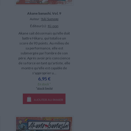
Akane banashi. Vol. 9
Auteur :
Yuki Suenaga
Éditeur(s) :
Ki-oon
Akane sait désormais qu'elle doit
battre Hikaru, qui totalise un
score de 93 points. Au milieu de
sa performance, elle est
submergée par l'ombre de son
père. Après avoir pris conscience
de sa force en tant qu'artiste, elle
montre qu'elle est capable de
s'approprier u...
6,95 €
En stock *
*stock limité
AJOUTER AU PANIER