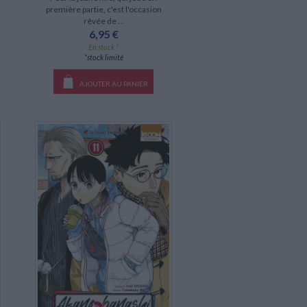
première partie, c'est l'occasion
rêvée de ...
6,95 €
En stock *
*stock limité
AJOUTER AU PANIER