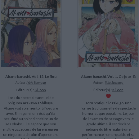
LITTÉRATURE DE VOYAGE
Dictionnaires Français
Histoire moderne
Relations et politiques
internationales
Dictionnaires Bilingues
Récits des voyageurs et des
Histoire contemporaine
explorateurs
Sécurité nationale - Défense
Langues universitaires -
BIOGRAPHIES HISTORIQUES
Dictionnaires et méthodes
ECOLOGIE - ENVIRONNEMENT
Biographies historiques
Méthodes Langues Grand public
Ecologie
Français langues étrangères
HISTOIRE - GÉNÉRALITÉS
Historiographie
Etudes historiques
Généalogie - Héraldique
Franc-maçonnerie
CHARGEMENT...
Akane banashi. Vol. 15. Le flou
Akane banashi. Vol. 1. Ce jour-là
Auteur :
Yuki Suenaga
Auteur :
Yuki Suenaga
Éditeur(s) :
Ki-oon
Éditeur(s) :
Ki-oon
Lors du spectacle annuel de
Shiguma Arakawa à Shibuya,
Toru pratique le rakugo, une
Akane voit son mentor à l'oeuvre
forme traditionnelle de spectacle
avec Shinigami, un récit qu'il a
humoristique populaire. Le jour
peaufiné au point d'en faire un de
de l'examen de passage vers le
ses ohako. Elle espère que son
grade ultime, il est déclaré
maître acceptera de lui enseigner
indigne du titre malgré une
un ninjo-banashi afin d'apprendre
performance remarquable et sa