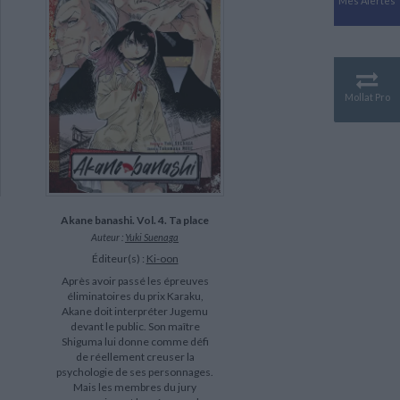
Mes Alertes
Antiquité
Mythologies
GÉOGRAPHIE
Géographie - Démographie -
Territoire
Mollat Pro
CULTURE SCIENTIFIQUE
Essais scientifique
Astronomie
Akane banashi. Vol. 4. Ta place
Auteur :
Yuki Suenaga
Éditeur(s) :
Ki-oon
Après avoir passé les épreuves
éliminatoires du prix Karaku,
Akane doit interpréter Jugemu
devant le public. Son maître
Shiguma lui donne comme défi
de réellement creuser la
psychologie de ses personnages.
Mais les membres du jury