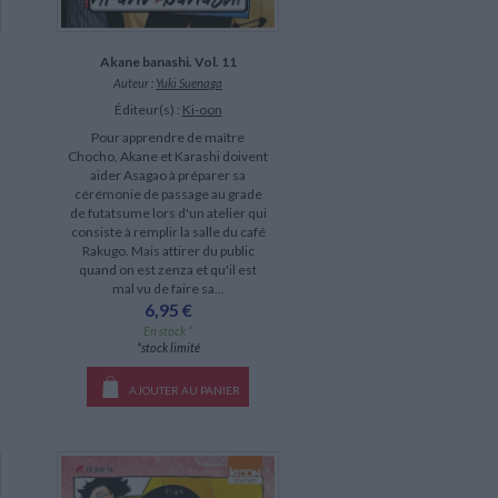
Akane banashi. Vol. 11
Auteur :
Yuki Suenaga
Éditeur(s) :
Ki-oon
Pour apprendre de maître
Chocho, Akane et Karashi doivent
aider Asagao à préparer sa
cérémonie de passage au grade
de futatsume lors d'un atelier qui
consiste à remplir la salle du café
Rakugo. Mais attirer du public
quand on est zenza et qu'il est
mal vu de faire sa...
6,95 €
En stock *
*stock limité
AJOUTER AU PANIER