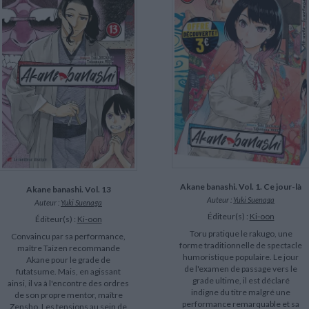
Akane banashi. Vol. 1. Ce jour-là
Akane banashi. Vol. 13
Auteur :
Yuki Suenaga
Auteur :
Yuki Suenaga
Éditeur(s) :
Ki-oon
Éditeur(s) :
Ki-oon
Toru pratique le rakugo, une
Convaincu par sa performance,
forme traditionnelle de spectacle
maître Taizen recommande
humoristique populaire. Le jour
Akane pour le grade de
de l'examen de passage vers le
futatsume. Mais, en agissant
grade ultime, il est déclaré
ainsi, il va à l'encontre des ordres
indigne du titre malgré une
de son propre mentor, maître
performance remarquable et sa
Zensho. Les tensions au sein de