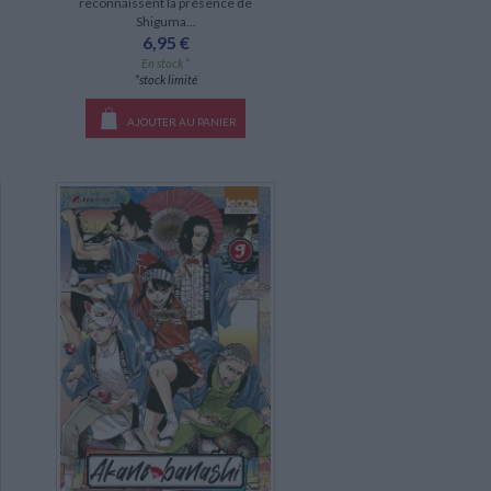
reconnaissent la présence de
Shiguma...
6,95 €
En stock *
*stock limité
AJOUTER AU PANIER