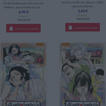
carrière est brisée. Akane, sa fille,
l'école Arakawa pèsent aussi sur
reprend le flamb...
Maikeru, qui souhaite passer ...
3,00 €
6,95 €
En stock *
En stock *
*stock limité
*stock limité
AJOUTER AU PANIER
AJOUTER AU PANIER