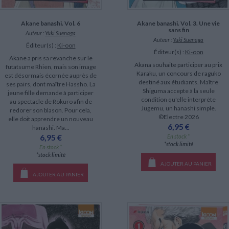
Akane banashi. Vol. 6
Akane banashi. Vol. 3. Une vie
sans fin
Auteur :
Yuki Suenaga
Auteur :
Yuki Suenaga
Éditeur(s) :
Ki-oon
Éditeur(s) :
Ki-oon
Akane a pris sa revanche sur le
Akana souhaite participer au prix
futatsume Rhien, mais son image
Karaku, un concours de raguko
est désormais écornée auprès de
destiné aux étudiants. Maître
ses pairs, dont maître Hassho. La
Shiguma accepte à la seule
jeune fille demande à participer
condition qu'elle interprète
au spectacle de Rokuro afin de
Jugemu, un hanashi simple.
redorer son blason. Pour cela,
©Electre 2026
elle doit apprendre un nouveau
6,95 €
hanashi. Ma...
6,95 €
En stock *
*stock limité
En stock *
*stock limité
AJOUTER AU PANIER
AJOUTER AU PANIER