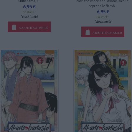
Shibahama, l...
carrière est brisée. Akane, sa fille,
6,95 €
reprend le flamb...
6,95 €
En stock *
*stock limité
En stock *
*stock limité
AJOUTER AU PANIER
AJOUTER AU PANIER