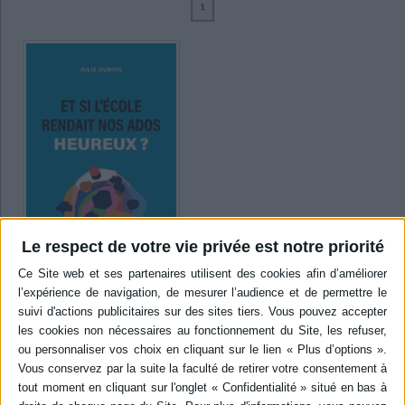
1
Ecologie - Environnement
Danse
Religions - Spiritualités
Bibliothèque de la Pléiade
Critique et histoire littéraire
Dubois, Julie (1)
Histoire de France
Biographies historiques
Classiques scolaires
Littérature ancienne et médiévale
SUPPORT
Histoire - Généralités
Histoire des pays
Littérature de voyage
Audio - Livres lus
livre (1)
Histoire ancienne
Géographie
Littérature en version originale
Humour
Culture scientifique
SÉRIE
DISPONIBILITÉ
disponible (1)
Le respect de votre vie privée est notre priorité
Et si l'école rendait nos
ados plus heureux ?
Auteur :
Dubois, Julie
Éditeur(s) :
éditions Château
d'encre
Et si l’école rendait nos ados