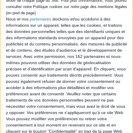
heureux ? , publié aux
Editions Château d’encre
propose une vision
renouvelée de l’école
Nous et nos
partenaires
stockons et/ou accédons à des
secondaire en s’inspirant
informations sur un appareil, telles que les cookies, et traitons
des plus récentes études...
©Electre 2026
des données personnelles telles que des identifiants uniques et
23,00 €
des informations standards envoyées par un appareil pour des
Expédié sous 10 à 15 j.
publicités et du contenu personnalisés, des mesures de publicité
et de contenu, des études d'audience et le développement de
AJOUTER AU PANIER
services.
Avec votre permission, nos 162 partenaires et nous-
mêmes pouvons utiliser des données de géolocalisation
précises et d’identification par scan d'appareil. En cliquant, vous
pouvez consentir aux traitements décrits précédemment. Vous
1
pouvez également refuser de donner votre consentement ou
accéder à des informations plus détaillées et modifier vos
préférences avant de consentir.
Veuillez noter que certains
Découvrez nos Newsletters Mollat !
traitements de vos données personnelles peuvent ne pas
nécessiter votre consentement, mais vous avez le droit de vous
JE M'INSCRIS
y opposer. Vos préférences ne s'appliqueront qu’à ce site Web.
Vous pouvez modifier vos préférences ou retirer votre
consentement à tout moment en revenant sur ce site et en
Informations pratiques
cliquant sur le bouton "Confidentialité" en bas de la page Web.