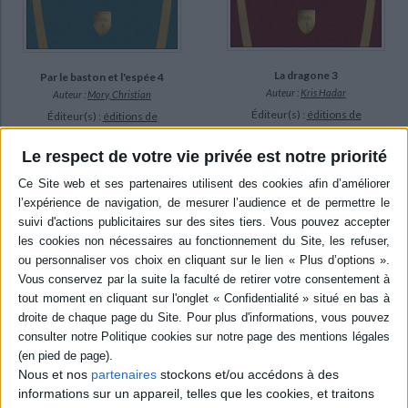
La dragone 3
Par le baston et l'espée 4
Auteur :
Kris Hadar
Auteur :
Mory, Christian
Éditeur(s) :
éditions de
Éditeur(s) :
éditions de
Mortagne
Mortagne
« Pour quérir le chaudron
Ysaguelle et Calfine
Le respect de votre vie privée est notre priorité
qui a recueilli le sang de la
d’Aiglolaine, après avoir été
dragone, le sacrifice est une
enlevées par les Cimbres,
vie. La loi des anciens Dieux
trouvent refuge dans la
est claire : “Une vie pour une
province de l’Anglereau,
vie, une mort pour une mort
dirigée par la famille de
!” » La Frérie de la dragone
Casteloup. Arnault panse ses
affronte les pires
plaies dans la forêt
cauchemars de son
enchantée de Dragore, où il
existence : les Marais du ...
est à la recherche des
25,00 €
arcanes majeur...
25,00 €
Expédié sous 10 à 15 j.
Expédié sous 10 à 15 j.
AJOUTER AU PANIER
Nous et nos
partenaires
stockons et/ou accédons à des
AJOUTER AU PANIER
informations sur un appareil, telles que les cookies, et traitons