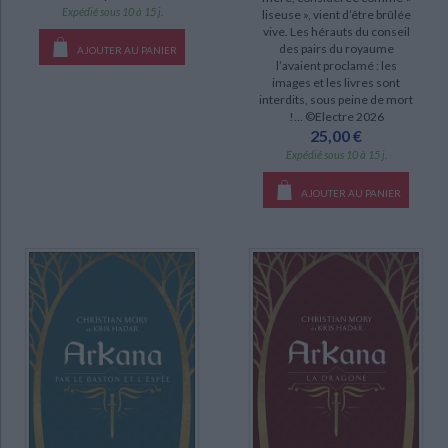
Expédié sous 10 à 15 j.
liseuse », vient d’être brûlée
vive. Les hérauts du conseil
des pairs du royaume
AJOUTER AU PANIER
l’avaient proclamé : les
images et les livres sont
interdits, sous peine de mort
!... ©Electre 2026
25,00 €
Expédié sous 10 à 15 j.
AJOUTER AU PANIER