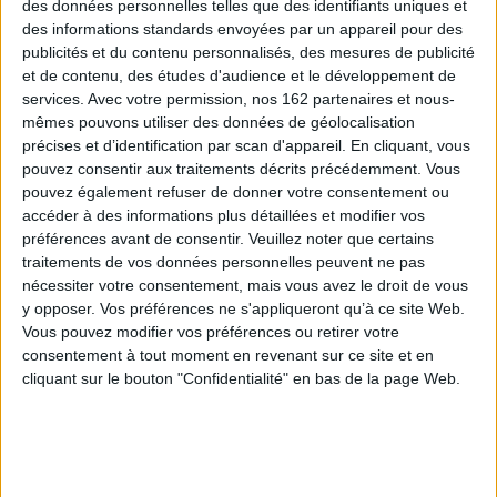
des données personnelles telles que des identifiants uniques et
des informations standards envoyées par un appareil pour des
publicités et du contenu personnalisés, des mesures de publicité
et de contenu, des études d'audience et le développement de
services.
Avec votre permission, nos 162 partenaires et nous-
mêmes pouvons utiliser des données de géolocalisation
précises et d’identification par scan d'appareil. En cliquant, vous
pouvez consentir aux traitements décrits précédemment. Vous
pouvez également refuser de donner votre consentement ou
accéder à des informations plus détaillées et modifier vos
préférences avant de consentir.
Veuillez noter que certains
traitements de vos données personnelles peuvent ne pas
nécessiter votre consentement, mais vous avez le droit de vous
y opposer. Vos préférences ne s'appliqueront qu’à ce site Web.
Vous pouvez modifier vos préférences ou retirer votre
Les ombres du passé 2
Mon premier livre de Tarot :
consentement à tout moment en revenant sur ce site et en
Méthode pratique d'art
Auteur :
Kris Hadar
divinatoire
cliquant sur le bouton "Confidentialité" en bas de la page Web.
Éditeur(s) :
éditions de
Auteur :
Kris Hadar
Mortagne
Éditeur(s) :
éditions de
Paralysées par la peur, les
Mortagne
ombres du passé laissent le
30,00 €
prince d’ArKana s’enfuir des
catacombes avec ceux qui
Expédié sous 10 à 15 j.