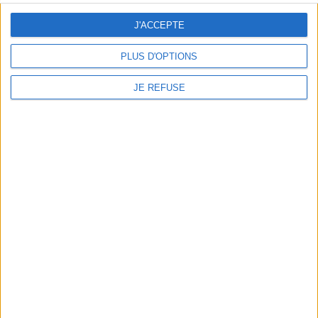
de tirage. Le lecteur
découvrira que l’accent a été
J'ACCEPTE
mis sur la facilité à lire un
jeu, et ce, grâce à l’inve...
PLUS D'OPTIONS
30,00 €
Expédié sous 10 à 15 j.
JE REFUSE
AJOUTER AU PANIER
1
Découvrez nos Newsletters Mollat !
JE M'INSCRIS
Informations pratiques
Conditions d'utilisation du site