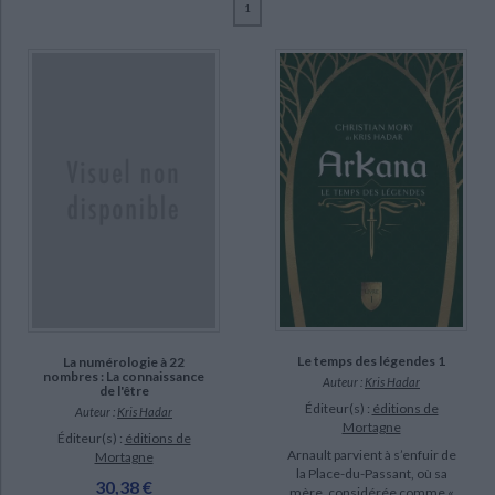
1
Ecologie - Environnement
Danse
Religions - Spiritualités
Bibliothèque de la Pléiade
Critique et histoire littéraire
Hadar, Kris (9)
Histoire de France
Biographies historiques
Mory, Christian (2)
Classiques scolaires
Littérature ancienne et médiévale
Histoire - Généralités
Histoire des pays
Littérature de voyage
Audio - Livres lus
SUPPORT
Histoire ancienne
Géographie
Littérature en version originale
Humour
livre (9)
Culture scientifique
SÉRIE
DISPONIBILITÉ
CHARGEMENT...
disponible (8)
epuise (1)
Le temps des légendes 1
La numérologie à 22
nombres : La connaissance
Auteur :
Kris Hadar
de l'être
Éditeur(s) :
éditions de
Auteur :
Kris Hadar
Mortagne
Éditeur(s) :
éditions de
Arnault parvient à s’enfuir de
Mortagne
la Place-du-Passant, où sa
30,38 €
mère, considérée comme «